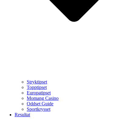
Stryktipset
Topptipset
Europatipset
Momang Casino
Oddset Guide
Sportkrysset
Resultat