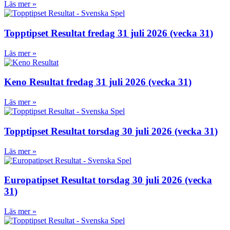
Läs mer »
Topptipset Resultat fredag 31 juli 2026 (vecka 31)
Läs mer »
Keno Resultat fredag 31 juli 2026 (vecka 31)
Läs mer »
Topptipset Resultat torsdag 30 juli 2026 (vecka 31)
Läs mer »
Europatipset Resultat torsdag 30 juli 2026 (vecka
31)
Läs mer »