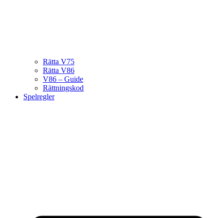
Rätta V75
Rätta V86
V86 – Guide
Rättningskod
Spelregler