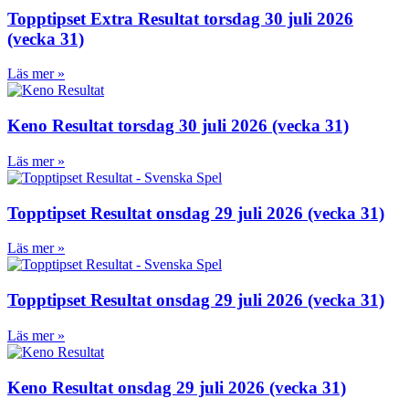
Topptipset Extra Resultat torsdag 30 juli 2026
(vecka 31)
Läs mer »
Keno Resultat torsdag 30 juli 2026 (vecka 31)
Läs mer »
Topptipset Resultat onsdag 29 juli 2026 (vecka 31)
Läs mer »
Topptipset Resultat onsdag 29 juli 2026 (vecka 31)
Läs mer »
Keno Resultat onsdag 29 juli 2026 (vecka 31)