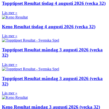
Topptipset Resultat tisdag 4 augusti 2026 (vecka 32)
Läs mer »
Keno Resultat tisdag 4 augusti 2026 (vecka 32)
Läs mer »
Topptipset Resultat måndag 3 augusti 2026 (vecka
32)
Läs mer »
Topptipset Resultat måndag 3 augusti 2026 (vecka
32)
Läs mer »
Keno Resultat måndag 3 augusti 2026 (vecka 32)