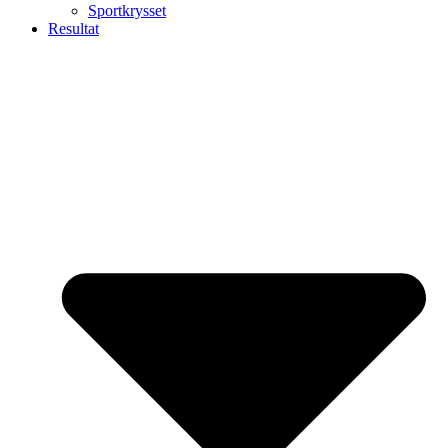
Sportkrysset
Resultat