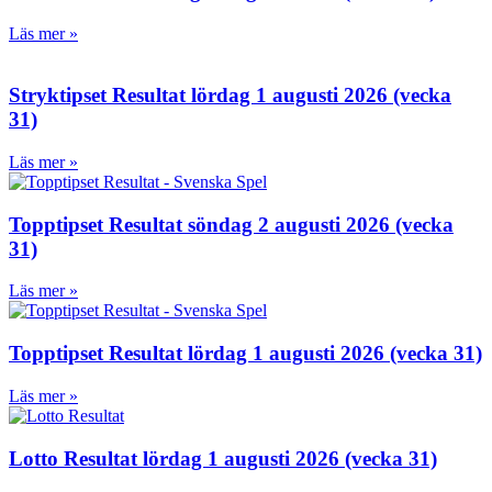
Läs mer »
Stryktipset Resultat lördag 1 augusti 2026 (vecka
31)
Läs mer »
Topptipset Resultat söndag 2 augusti 2026 (vecka
31)
Läs mer »
Topptipset Resultat lördag 1 augusti 2026 (vecka 31)
Läs mer »
Lotto Resultat lördag 1 augusti 2026 (vecka 31)