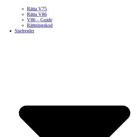
Rätta V75
Rätta V86
V86 – Guide
Rättningskod
Spelregler