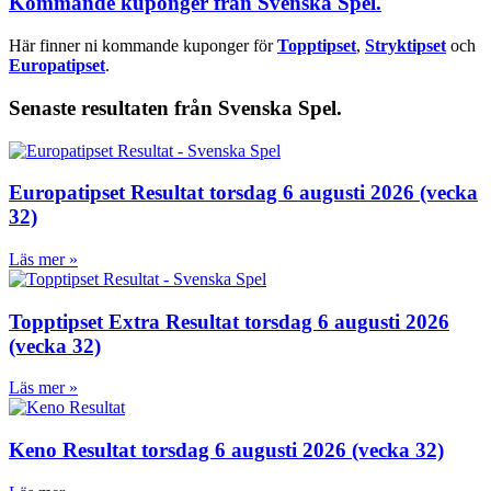
Kommande kuponger från Svenska Spel.
Här finner ni kommande kuponger för
Topptipset
,
Stryktipset
och
Europatipset
.
Senaste resultaten från Svenska Spel.
Europatipset Resultat torsdag 6 augusti 2026 (vecka
32)
Läs mer »
Topptipset Extra Resultat torsdag 6 augusti 2026
(vecka 32)
Läs mer »
Keno Resultat torsdag 6 augusti 2026 (vecka 32)