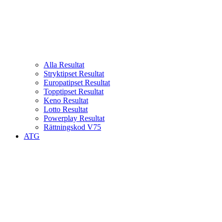
Alla Resultat
Stryktipset Resultat
Europatipset Resultat
Topptipset Resultat
Keno Resultat
Lotto Resultat
Powerplay Resultat
Rättningskod V75
ATG