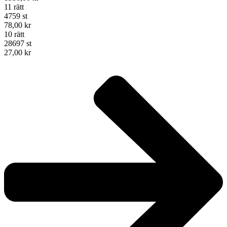
11 rätt
4759
st
78,00
kr
10 rätt
28697
st
27,00
kr