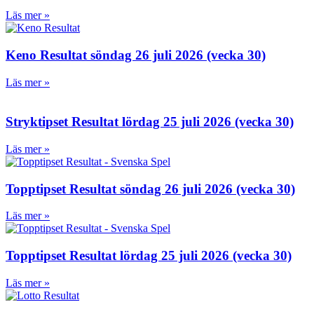
Läs mer »
Keno Resultat söndag 26 juli 2026 (vecka 30)
Läs mer »
Stryktipset Resultat lördag 25 juli 2026 (vecka 30)
Läs mer »
Topptipset Resultat söndag 26 juli 2026 (vecka 30)
Läs mer »
Topptipset Resultat lördag 25 juli 2026 (vecka 30)
Läs mer »