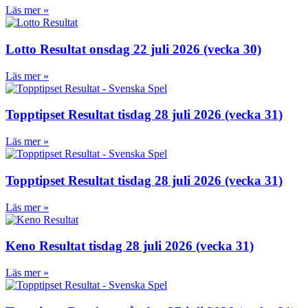
Läs mer »
Lotto Resultat onsdag 22 juli 2026 (vecka 30)
Läs mer »
Topptipset Resultat tisdag 28 juli 2026 (vecka 31)
Läs mer »
Topptipset Resultat tisdag 28 juli 2026 (vecka 31)
Läs mer »
Keno Resultat tisdag 28 juli 2026 (vecka 31)
Läs mer »