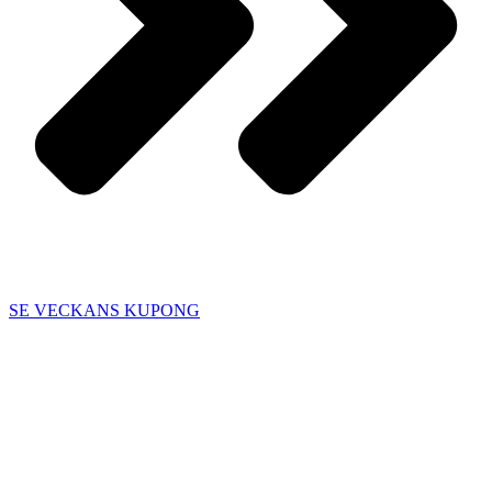
SE VECKANS KUPONG
Introduktion till Sportkrysset
Sportkryss är en nyskapande spelform från Svenska Spel som
lanserades i början av 2019, med syfte att erbjuda en spännande och
tillgänglig spelupplevelse för de som älskar Stryktipset. Detta spel
ersatte det tidigare spelet Joker på kupongen och är designat för att
öka intresset för och spänningen kring lördagens fotbollsmatcher.