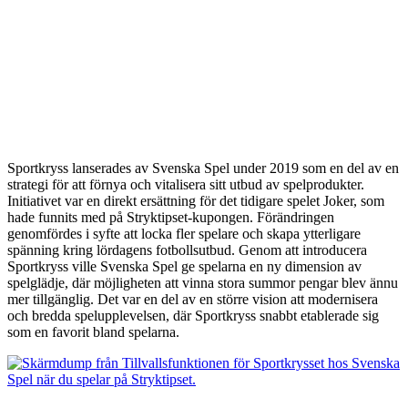
Med Sportkryss får spelaren chansen att vinna stora summor pengar
genom att korrekt förutsäga utfallet av sju nummer. Det är ett tillägg
som inte bara höjer underhållningsvärdet utan också ger spelare en
ytterligare möjlighet att vinna, även om huvudspelet,
Stryktipset
,
inte går som planerat. Sportkrysset är inte ett tilläggsalternativ när du
spelar på
Topptipset
eller
Europatipset
.
Sportkryssets Historik och Bakgrund
Sportkryss lanserades av Svenska Spel under 2019 som en del av en
strategi för att förnya och vitalisera sitt utbud av spelprodukter.
Initiativet var en direkt ersättning för det tidigare spelet Joker, som
hade funnits med på Stryktipset-kupongen. Förändringen
genomfördes i syfte att locka fler spelare och skapa ytterligare
spänning kring lördagens fotbollsutbud. Genom att introducera
Sportkryss ville Svenska Spel ge spelarna en ny dimension av
spelglädje, där möjligheten att vinna stora summor pengar blev ännu
mer tillgänglig. Det var en del av en större vision att modernisera
och bredda spelupplevelsen, där Sportkryss snabbt etablerade sig
som en favorit bland spelarna.