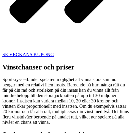
SE VECKANS KUPONG
Vinstchanser och priser
med Sportkrysset
Sportkryss erbjuder spelaren möjlighet att vinna stora summor
pengar med en relativt liten insats. Beroende på hur många rätt du
får på din rad och storleken på din insats kan du vinna allt från
mindre belopp till den stora jackpotten på upp till 30 miljoner
kronor. Insatsen kan variera mellan 10, 20 eller 30 kronor, och
vinsten ökar proportionellt med insatsen. Om du exempelvis satsar
20 kronor och får alla rätt, multipliceras din vinst med två. Det finns
flera vinstnivåer beroende på antalet rätt, vilket ger spelare på alla
nivåer en chans att vinna.