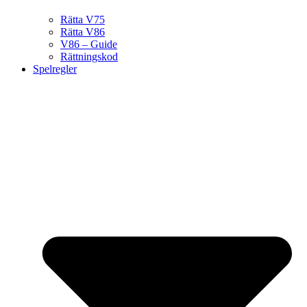
Rätta V75
Rätta V86
V86 – Guide
Rättningskod
Spelregler