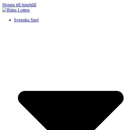
Hoppa till innehåll
Svenska Spel