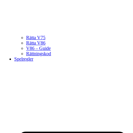
Rätta V75
Rätta V86
V86 – Guide
Rättningskod
Spelregler