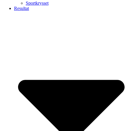
Sportkrysset
Resultat