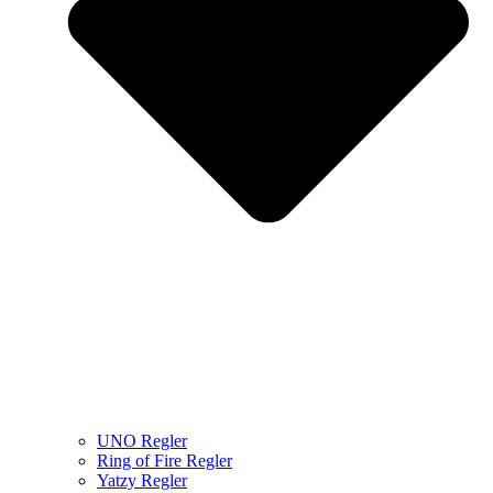
UNO Regler
Ring of Fire Regler
Yatzy Regler