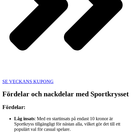
SE VECKANS KUPONG
Fördelar och nackdelar med Sportkrysset
Fördelar:
Låg insats
: Med en startinsats på endast 10 kronor är
Sportkryss tillgängligt för nästan alla, vilket gör det till ett
populärt val för casual spelare.