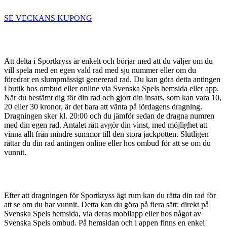
SE VECKANS KUPONG
Så spelar du Sportkrysset
Att delta i Sportkryss är enkelt och börjar med att du väljer om du
vill spela med en egen vald rad med sju nummer eller om du
föredrar en slumpmässigt genererad rad. Du kan göra detta antingen
i butik hos ombud eller online via Svenska Spels hemsida eller app.
När du bestämt dig för din rad och gjort din insats, som kan vara 10,
20 eller 30 kronor, är det bara att vänta på lördagens dragning.
Dragningen sker kl. 20:00 och du jämför sedan de dragna numren
med din egen rad. Antalet rätt avgör din vinst, med möjlighet att
vinna allt från mindre summor till den stora jackpotten. Slutligen
rättar du din rad antingen online eller hos ombud för att se om du
vunnit.
Rätta Sportkrysset
Efter att dragningen för Sportkryss ägt rum kan du rätta din rad för
att se om du har vunnit. Detta kan du göra på flera sätt: direkt på
Svenska Spels hemsida, via deras mobilapp eller hos något av
Svenska Spels ombud. På hemsidan och i appen finns en enkel