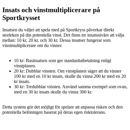
Insats och vinstmultiplicerare på
Sportkrysset
Insatsen du väljer att spela med på Sportkryss påverkar direkt
storleken på din potentiella vinst. Det finns tre insatsnivåer att välja
mellan: 10 kr, 20 kr, och 30 kr. Dessa insatser fungerar som
vinstmultiplicerare om du vinner.
10 kr: Basinsatsen som ger standardutbetalning enligt
vinstplanen.
20 kr: Dubblar vinsten. Om vinstplanen säger att du vinner
100 kr med en 10 kr insats, skulle du vinna 200 kr med en 20
kr insats.
30 kr: Tredubblar vinsten. Använd samma exempel som ovan,
med en 30 kr insats skulle du vinna 300 kr.
Detta system gör det möjligt för spelare att anpassa risken och den
potentiella belöningen baserat på deras egen risktolerans.
Vanliga frågor om Sportkrysset från