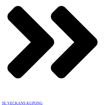
SE VECKANS KUPONG