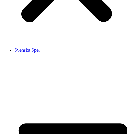
Svenska Spel