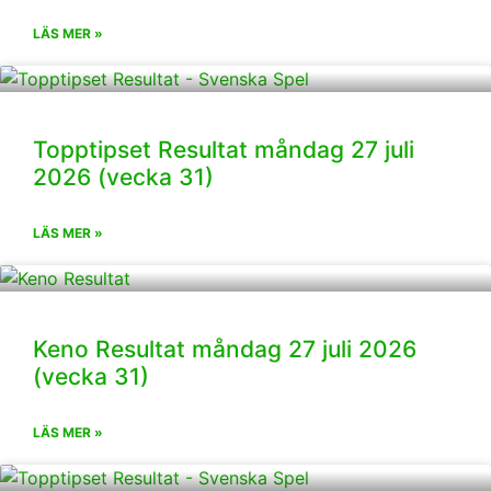
LÄS MER »
Topptipset Resultat måndag 27 juli
2026 (vecka 31)
LÄS MER »
Keno Resultat måndag 27 juli 2026
(vecka 31)
LÄS MER »