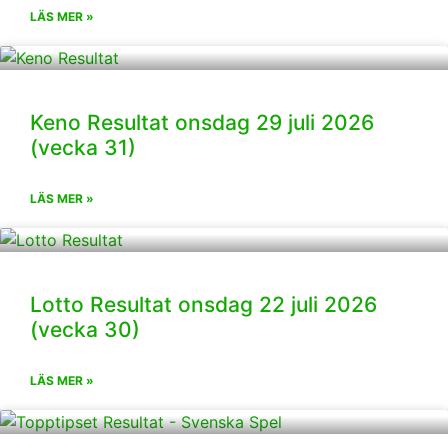
LÄS MER »
Keno Resultat onsdag 29 juli 2026
(vecka 31)
LÄS MER »
Lotto Resultat onsdag 22 juli 2026
(vecka 30)
LÄS MER »