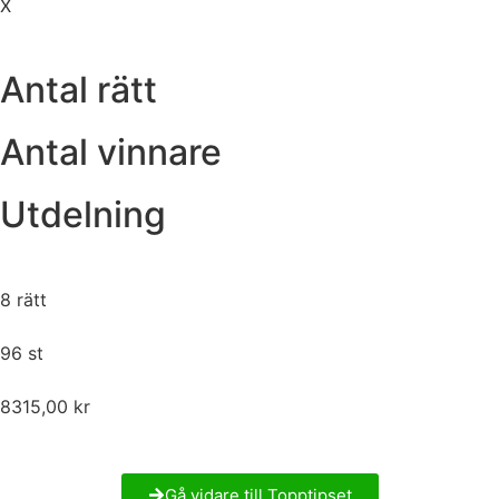
X
Antal rätt
Antal vinnare
Utdelning
8 rätt
96
st
8315,00
kr
Gå vidare till Topptipset