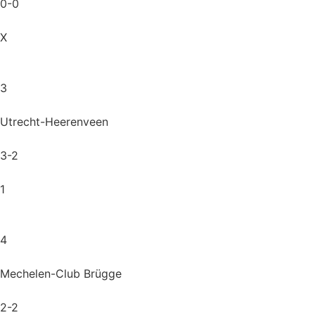
0-0
X
3
Utrecht-Heerenveen
3-2
1
4
Mechelen-Club Brügge
2-2