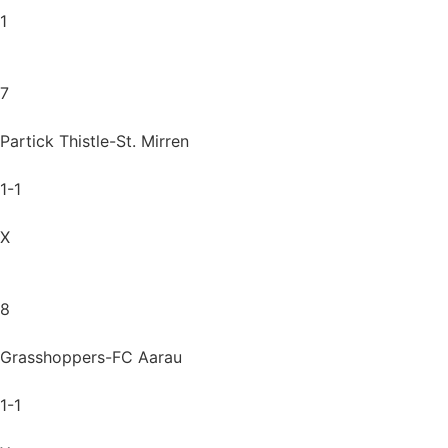
1
7
Partick Thistle-St. Mirren
1-1
X
8
Grasshoppers-FC Aarau
1-1