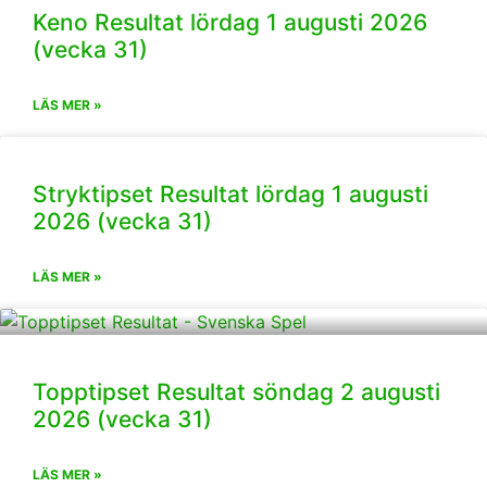
Keno Resultat lördag 1 augusti 2026
(vecka 31)
LÄS MER »
Stryktipset Resultat lördag 1 augusti
2026 (vecka 31)
LÄS MER »
Topptipset Resultat söndag 2 augusti
2026 (vecka 31)
LÄS MER »