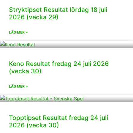
Stryktipset Resultat lördag 18 juli
2026 (vecka 29)
LÄS MER »
Keno Resultat fredag 24 juli 2026
(vecka 30)
LÄS MER »
Topptipset Resultat fredag 24 juli
2026 (vecka 30)