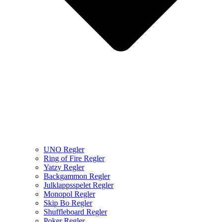
UNO Regler
Ring of Fire Regler
Yatzy Regler
Backgammon Regler
Julklappsspelet Regler
Monopol Regler
Skip Bo Regler
Shuffleboard Regler
Poker Regler