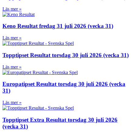
Läs mer »
Keno Resultat fredag 31 juli 2026 (vecka 31)
Läs mer »
Topptipset Resultat torsdag 30 juli 2026 (vecka 31)
Läs mer »
Europatipset Resultat torsdag 30 juli 2026 (vecka
31)
Läs mer »
Topptipset Extra Resultat torsdag 30 juli 2026
(vecka 31)