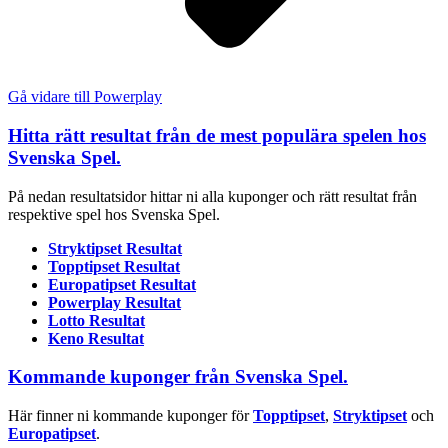
Gå vidare till Powerplay
Hitta rätt resultat från de mest populära spelen hos
Svenska Spel.
På nedan resultatsidor hittar ni alla kuponger och rätt resultat från
respektive spel hos Svenska Spel.
Stryktipset Resultat
Topptipset Resultat
Europatipset Resultat
Powerplay Resultat
Lotto Resultat
Keno Resultat
Kommande kuponger från Svenska Spel.
Här finner ni kommande kuponger för
Topptipset
,
Stryktipset
och
Europatipset
.