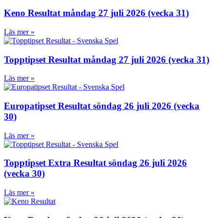
Keno Resultat måndag 27 juli 2026 (vecka 31)
Läs mer »
Topptipset Resultat måndag 27 juli 2026 (vecka 31)
Läs mer »
Europatipset Resultat söndag 26 juli 2026 (vecka
30)
Läs mer »
Topptipset Extra Resultat söndag 26 juli 2026
(vecka 30)
Läs mer »