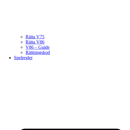
Rätta V75
Rätta V86
V86 – Guide
Rättningskod
Spelregler