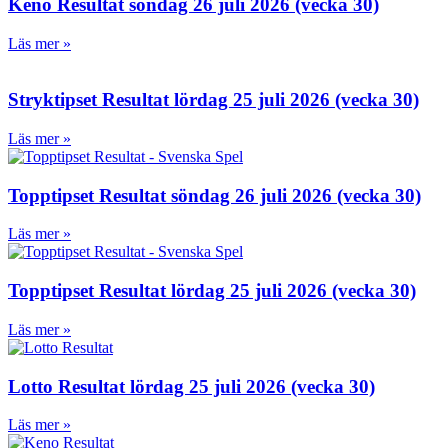
Keno Resultat söndag 26 juli 2026 (vecka 30)
Läs mer »
Stryktipset Resultat lördag 25 juli 2026 (vecka 30)
Läs mer »
Topptipset Resultat söndag 26 juli 2026 (vecka 30)
Läs mer »
Topptipset Resultat lördag 25 juli 2026 (vecka 30)
Läs mer »
Lotto Resultat lördag 25 juli 2026 (vecka 30)
Läs mer »