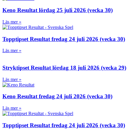
Keno Resultat lördag 25 juli 2026 (vecka 30)
Läs mer »
Topptipset Resultat fredag 24 juli 2026 (vecka 30)
Läs mer »
Stryktipset Resultat lördag 18 juli 2026 (vecka 29)
Läs mer »
Keno Resultat fredag 24 juli 2026 (vecka 30)
Läs mer »
Topptipset Resultat fredag 24 juli 2026 (vecka 30)