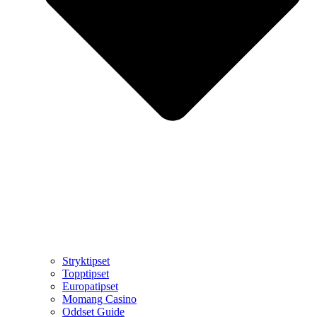
Stryktipset
Topptipset
Europatipset
Momang Casino
Oddset Guide