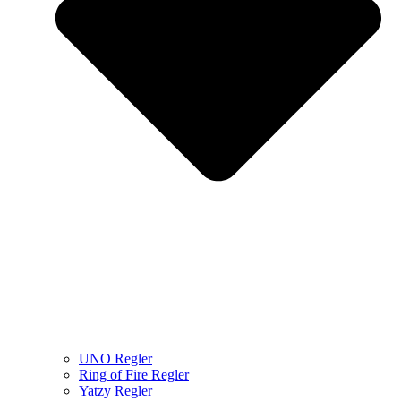
UNO Regler
Ring of Fire Regler
Yatzy Regler