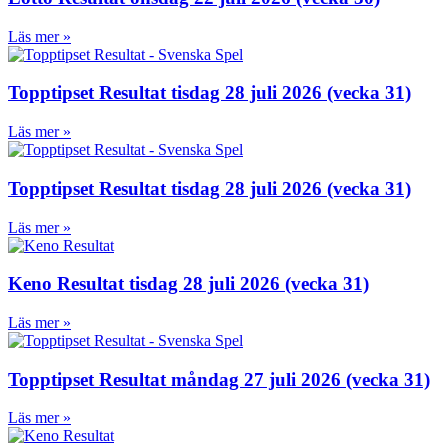
Läs mer »
Topptipset Resultat tisdag 28 juli 2026 (vecka 31)
Läs mer »
Topptipset Resultat tisdag 28 juli 2026 (vecka 31)
Läs mer »
Keno Resultat tisdag 28 juli 2026 (vecka 31)
Läs mer »
Topptipset Resultat måndag 27 juli 2026 (vecka 31)
Läs mer »