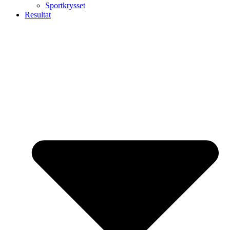
Sportkrysset
Resultat