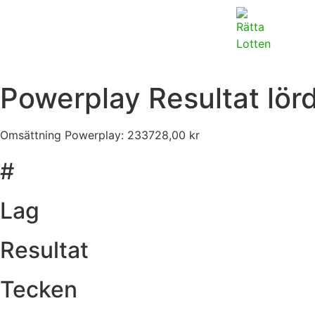
Powerplay
Resultat lör
Omsättning Powerplay:
233728,00
kr
#
Lag
Resultat
Tecken