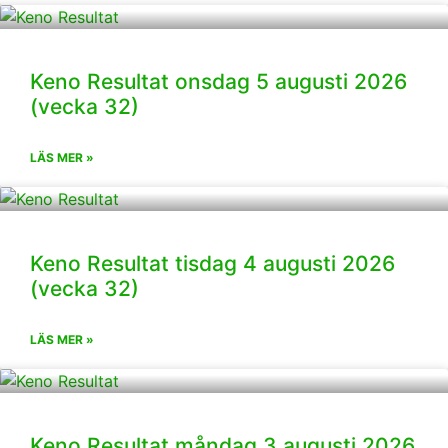
Keno Resultat onsdag 5 augusti 2026
(vecka 32)
LÄS MER »
Keno Resultat tisdag 4 augusti 2026
(vecka 32)
LÄS MER »
Keno Resultat måndag 3 augusti 2026