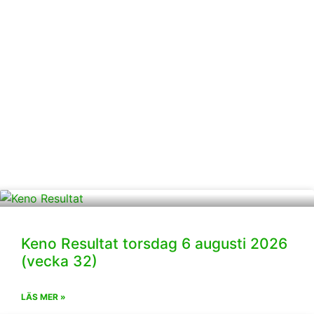
Keno Resultat torsdag 6 augusti 2026
(vecka 32)
LÄS MER »