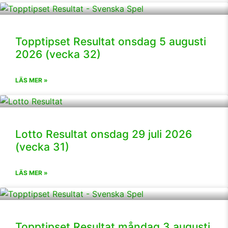
Topptipset Resultat onsdag 5 augusti
2026 (vecka 32)
LÄS MER »
Lotto Resultat onsdag 29 juli 2026
(vecka 31)
LÄS MER »
Topptipset Resultat måndag 3 augusti