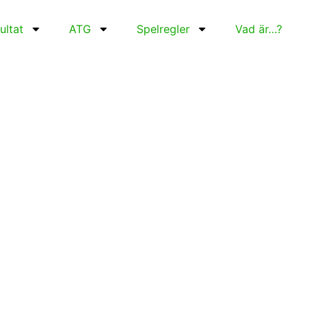
ultat
ATG
Spelregler
Vad är…?