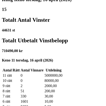
15
Totalt Antal Vinster
44631
st
Totalt Utbetalt Vinstbelopp
710490,00
kr
Keno 11
torsdag, 16 april (2026)
Antal Rätt
Antal Vinnare
Utdelning
11 rätt
0
5000000,00
10 rätt
0
80000,00
9 rätt
2
2000,00
8 rätt
51
200,00
7 rätt
330
30,00
6 rätt
1601
10,00