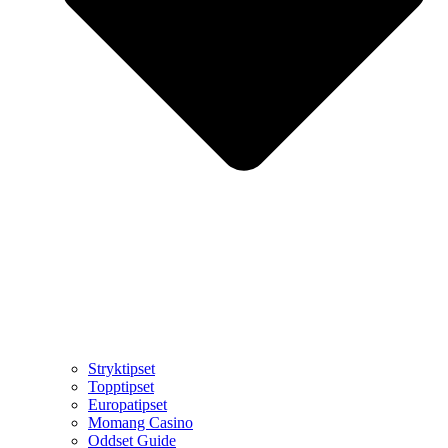
Stryktipset
Topptipset
Europatipset
Momang Casino
Oddset Guide