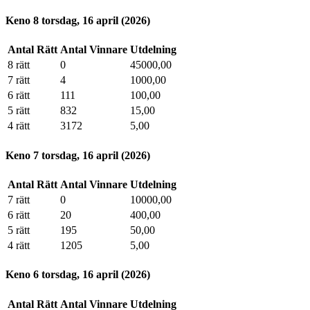
Keno 8
torsdag, 16 april (2026)
Antal Rätt
Antal Vinnare
Utdelning
8 rätt
0
45000,00
7 rätt
4
1000,00
6 rätt
111
100,00
5 rätt
832
15,00
4 rätt
3172
5,00
Keno 7
torsdag, 16 april (2026)
Antal Rätt
Antal Vinnare
Utdelning
7 rätt
0
10000,00
6 rätt
20
400,00
5 rätt
195
50,00
4 rätt
1205
5,00
Keno 6
torsdag, 16 april (2026)
Antal Rätt
Antal Vinnare
Utdelning