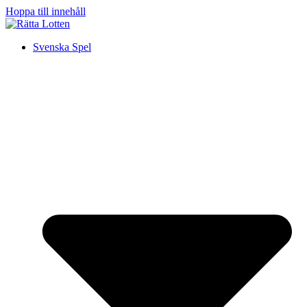
Hoppa till innehåll
Svenska Spel