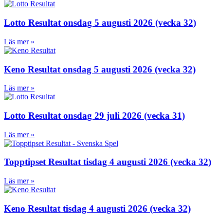
Lotto Resultat onsdag 5 augusti 2026 (vecka 32)
Läs mer »
Keno Resultat onsdag 5 augusti 2026 (vecka 32)
Läs mer »
Lotto Resultat onsdag 29 juli 2026 (vecka 31)
Läs mer »
Topptipset Resultat tisdag 4 augusti 2026 (vecka 32)
Läs mer »
Keno Resultat tisdag 4 augusti 2026 (vecka 32)