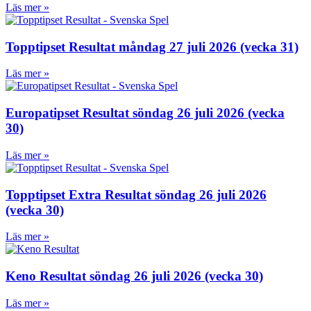
Läs mer »
Topptipset Resultat måndag 27 juli 2026 (vecka 31)
Läs mer »
Europatipset Resultat söndag 26 juli 2026 (vecka
30)
Läs mer »
Topptipset Extra Resultat söndag 26 juli 2026
(vecka 30)
Läs mer »
Keno Resultat söndag 26 juli 2026 (vecka 30)
Läs mer »