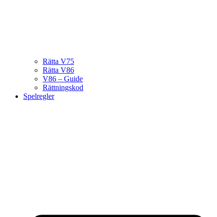
Rätta V75
Rätta V86
V86 – Guide
Rättningskod
Spelregler