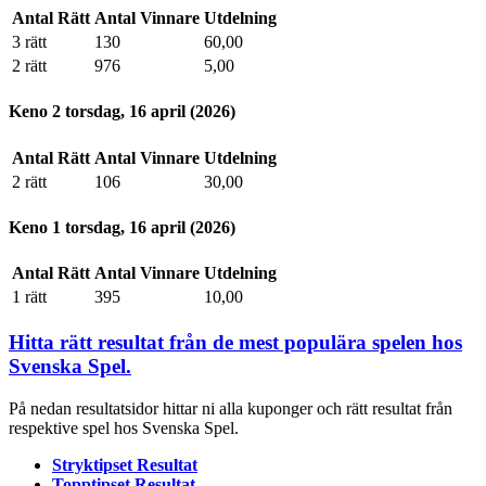
Antal Rätt
Antal Vinnare
Utdelning
3 rätt
130
60,00
2 rätt
976
5,00
Keno 2
torsdag, 16 april (2026)
Antal Rätt
Antal Vinnare
Utdelning
2 rätt
106
30,00
Keno 1
torsdag, 16 april (2026)
Antal Rätt
Antal Vinnare
Utdelning
1 rätt
395
10,00
Hitta rätt resultat från de mest populära spelen hos
Svenska Spel.
På nedan resultatsidor hittar ni alla kuponger och rätt resultat från
respektive spel hos Svenska Spel.
Stryktipset Resultat
Topptipset Resultat