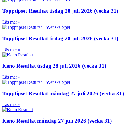
Topptipset Resultat tisdag 28 juli 2026 (vecka 31)
Läs mer »
Topptipset Resultat tisdag 28 juli 2026 (vecka 31)
Läs mer »
Keno Resultat tisdag 28 juli 2026 (vecka 31)
Läs mer »
Topptipset Resultat måndag 27 juli 2026 (vecka 31)
Läs mer »
Keno Resultat måndag 27 juli 2026 (vecka 31)