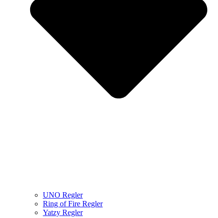
UNO Regler
Ring of Fire Regler
Yatzy Regler