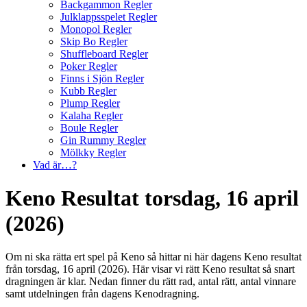
Backgammon Regler
Julklappsspelet Regler
Monopol Regler
Skip Bo Regler
Shuffleboard Regler
Poker Regler
Finns i Sjön Regler
Kubb Regler
Plump Regler
Kalaha Regler
Boule Regler
Gin Rummy Regler
Mölkky Regler
Vad är…?
Keno Resultat
torsdag, 16 april
(2026)
Om ni ska rätta ert spel på Keno så hittar ni här dagens Keno resultat
från
torsdag, 16 april (2026)
. Här visar vi rätt Keno resultat så snart
dragningen är klar. Nedan finner du rätt rad, antal rätt, antal vinnare
samt utdelningen från dagens Kenodragning.