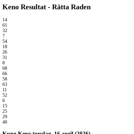
Keno Resultat - Rätta Raden
14
61
32
7
54
18
26
31
8
68
66
58
63
11
52
6
15
25
29
40
Kung Keno
torsdag, 16 april (2026)