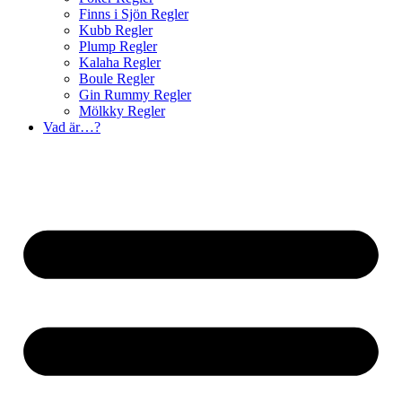
Finns i Sjön Regler
Kubb Regler
Plump Regler
Kalaha Regler
Boule Regler
Gin Rummy Regler
Mölkky Regler
Vad är…?