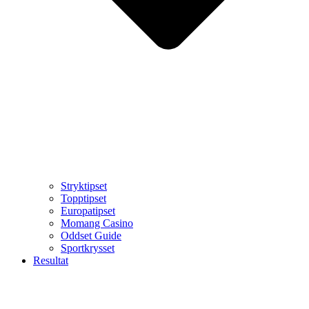
Stryktipset
Topptipset
Europatipset
Momang Casino
Oddset Guide
Sportkrysset
Resultat