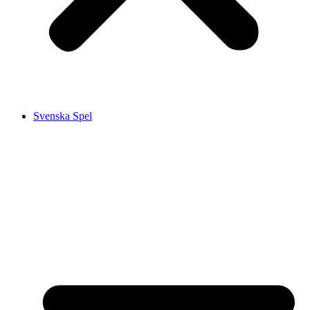
Svenska Spel