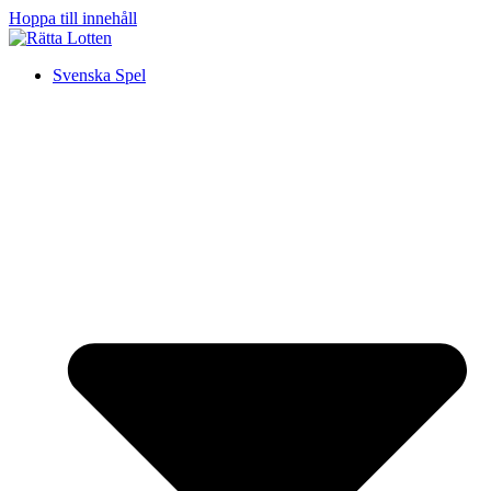
Hoppa till innehåll
Svenska Spel