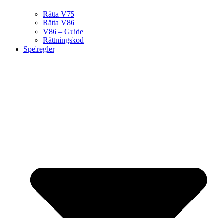
Rätta V75
Rätta V86
V86 – Guide
Rättningskod
Spelregler