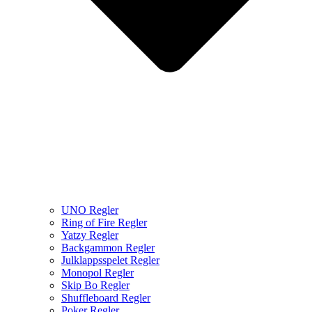
UNO Regler
Ring of Fire Regler
Yatzy Regler
Backgammon Regler
Julklappsspelet Regler
Monopol Regler
Skip Bo Regler
Shuffleboard Regler
Poker Regler