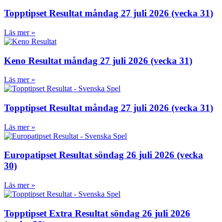
Topptipset Resultat måndag 27 juli 2026 (vecka 31)
Läs mer »
Keno Resultat måndag 27 juli 2026 (vecka 31)
Läs mer »
Topptipset Resultat måndag 27 juli 2026 (vecka 31)
Läs mer »
Europatipset Resultat söndag 26 juli 2026 (vecka
30)
Läs mer »
Topptipset Extra Resultat söndag 26 juli 2026