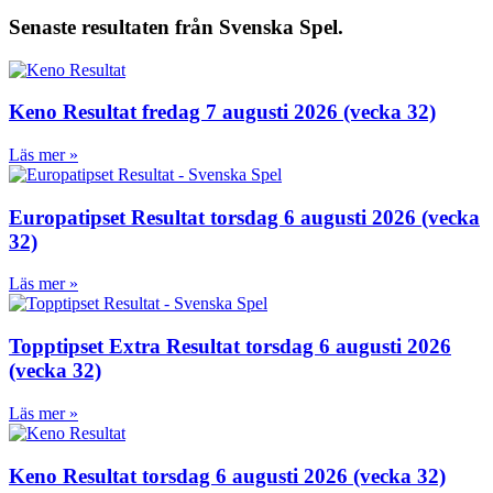
Senaste resultaten från Svenska Spel.
Keno Resultat fredag 7 augusti 2026 (vecka 32)
Läs mer »
Europatipset Resultat torsdag 6 augusti 2026 (vecka
32)
Läs mer »
Topptipset Extra Resultat torsdag 6 augusti 2026
(vecka 32)
Läs mer »
Keno Resultat torsdag 6 augusti 2026 (vecka 32)