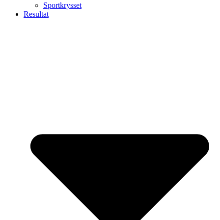
Sportkrysset
Resultat