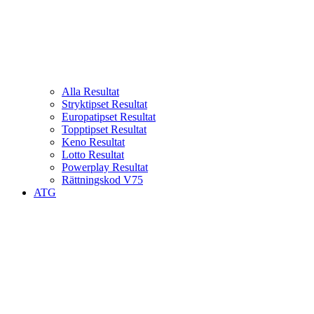
Alla Resultat
Stryktipset Resultat
Europatipset Resultat
Topptipset Resultat
Keno Resultat
Lotto Resultat
Powerplay Resultat
Rättningskod V75
ATG