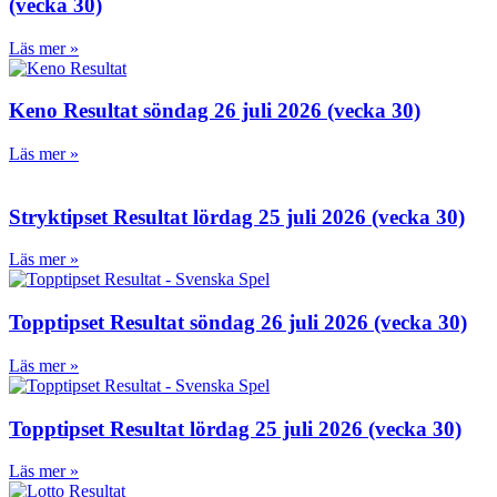
(vecka 30)
Läs mer »
Keno Resultat söndag 26 juli 2026 (vecka 30)
Läs mer »
Stryktipset Resultat lördag 25 juli 2026 (vecka 30)
Läs mer »
Topptipset Resultat söndag 26 juli 2026 (vecka 30)
Läs mer »
Topptipset Resultat lördag 25 juli 2026 (vecka 30)
Läs mer »