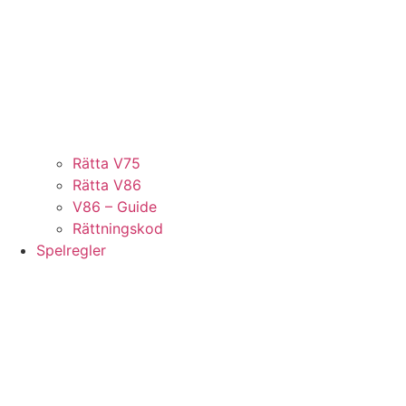
Rätta V75
Rätta V86
V86 – Guide
Rättningskod
Spelregler