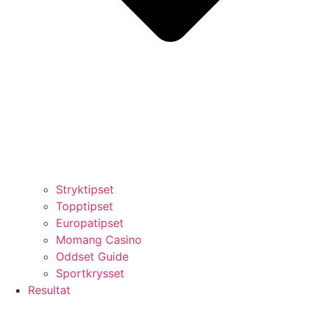
Stryktipset
Topptipset
Europatipset
Momang Casino
Oddset Guide
Sportkrysset
Resultat