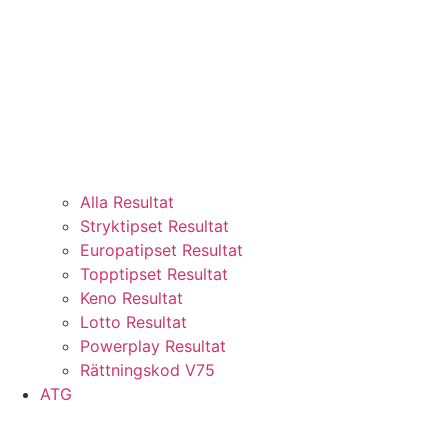
Alla Resultat
Stryktipset Resultat
Europatipset Resultat
Topptipset Resultat
Keno Resultat
Lotto Resultat
Powerplay Resultat
Rättningskod V75
ATG