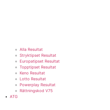
Alla Resultat
Stryktipset Resultat
Europatipset Resultat
Topptipset Resultat
Keno Resultat
Lotto Resultat
Powerplay Resultat
Rättningskod V75
ATG