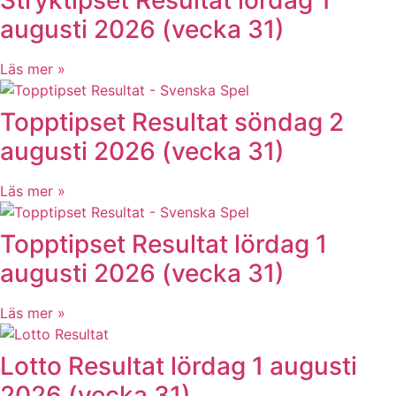
Stryktipset Resultat lördag 1
augusti 2026 (vecka 31)
Läs mer »
Topptipset Resultat söndag 2
augusti 2026 (vecka 31)
Läs mer »
Topptipset Resultat lördag 1
augusti 2026 (vecka 31)
Läs mer »
Lotto Resultat lördag 1 augusti
2026 (vecka 31)