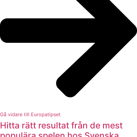
Gå vidare till Europatipset
Hitta rätt resultat från de mest
populära spelen hos Svenska