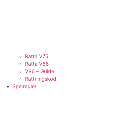
Rätta V75
Rätta V86
V86 – Guide
Rättningskod
Spelregler