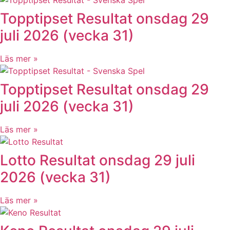
Topptipset Resultat onsdag 29
juli 2026 (vecka 31)
Läs mer »
Topptipset Resultat onsdag 29
juli 2026 (vecka 31)
Läs mer »
Lotto Resultat onsdag 29 juli
2026 (vecka 31)
Läs mer »