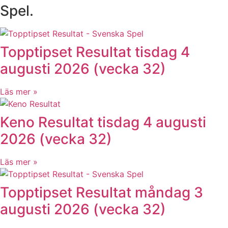
Spel.
Topptipset Resultat tisdag 4
augusti 2026 (vecka 32)
Läs mer »
Keno Resultat tisdag 4 augusti
2026 (vecka 32)
Läs mer »
Topptipset Resultat måndag 3
augusti 2026 (vecka 32)