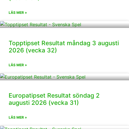
LÄS MER »
Topptipset Resultat måndag 3 augusti
2026 (vecka 32)
LÄS MER »
Europatipset Resultat söndag 2
augusti 2026 (vecka 31)
LÄS MER »