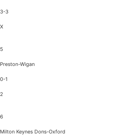
3-3
X
5
Preston-Wigan
0-1
2
6
Milton Keynes Dons-Oxford