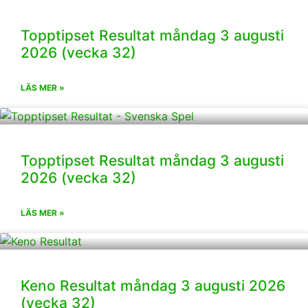
Topptipset Resultat måndag 3 augusti
2026 (vecka 32)
LÄS MER »
Topptipset Resultat måndag 3 augusti
2026 (vecka 32)
LÄS MER »
Keno Resultat måndag 3 augusti 2026
(vecka 32)