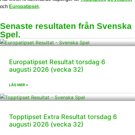
och
Europatipset
.
Senaste resultaten från Svenska
Spel.
Europatipset Resultat torsdag 6
augusti 2026 (vecka 32)
LÄS MER »
Topptipset Extra Resultat torsdag 6
augusti 2026 (vecka 32)