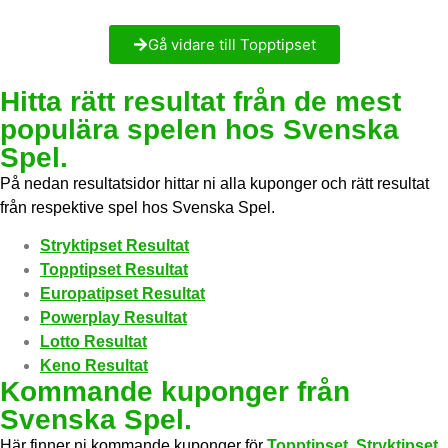
Gå vidare till Topptipset
Hitta rätt resultat från de mest
populära spelen hos Svenska
Spel.
På nedan resultatsidor hittar ni alla kuponger och rätt resultat
från respektive spel hos Svenska Spel.
Stryktipset Resultat
Topptipset Resultat
Europatipset Resultat
Powerplay Resultat
Lotto Resultat
Keno Resultat
Kommande kuponger från
Svenska Spel.
Här finner ni kommande kuponger för
Topptipset
,
Stryktipset