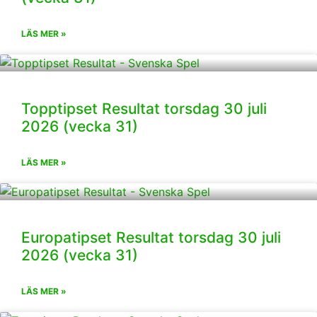
LÄS MER »
Topptipset Resultat torsdag 30 juli
2026 (vecka 31)
LÄS MER »
Europatipset Resultat torsdag 30 juli
2026 (vecka 31)
LÄS MER »