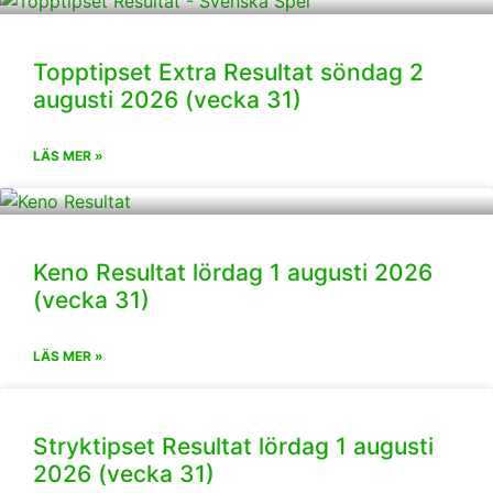
Topptipset Extra Resultat söndag 2
augusti 2026 (vecka 31)
LÄS MER »
Keno Resultat lördag 1 augusti 2026
(vecka 31)
LÄS MER »
Stryktipset Resultat lördag 1 augusti
2026 (vecka 31)