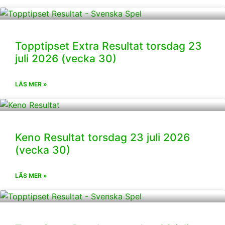
Topptipset Extra Resultat torsdag 23
juli 2026 (vecka 30)
LÄS MER »
Keno Resultat torsdag 23 juli 2026
(vecka 30)
LÄS MER »