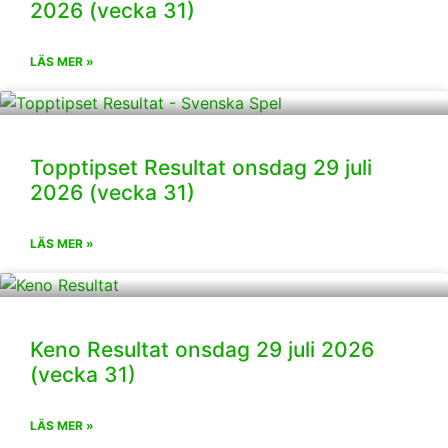
2026 (vecka 31)
LÄS MER »
Topptipset Resultat onsdag 29 juli
2026 (vecka 31)
LÄS MER »
Keno Resultat onsdag 29 juli 2026
(vecka 31)
LÄS MER »