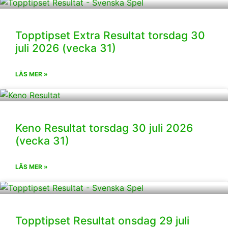
Topptipset Extra Resultat torsdag 30
juli 2026 (vecka 31)
LÄS MER »
Keno Resultat torsdag 30 juli 2026
(vecka 31)
LÄS MER »
Topptipset Resultat onsdag 29 juli