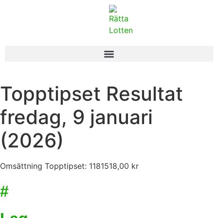
Topptipset
Resultat
fredag, 9 januari
(2026)
Omsättning Topptipset:
1181518,00
kr
#