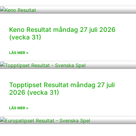
Keno Resultat måndag 27 juli 2026
(vecka 31)
LÄS MER »
Topptipset Resultat måndag 27 juli
2026 (vecka 31)
LÄS MER »