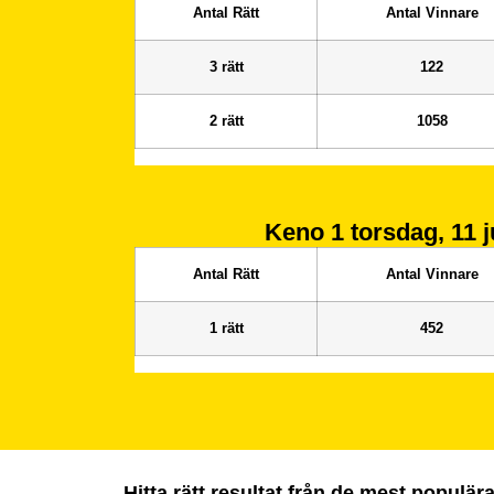
Antal Rätt
Antal Vinnare
3 rätt
122
2 rätt
1058
Keno 1
torsdag, 11 j
Antal Rätt
Antal Vinnare
1 rätt
452
Hitta rätt resultat från de mest populä