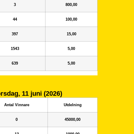
3
800,00
44
100,00
397
15,00
1543
5,00
639
5,00
orsdag, 11 juni (2026)
Antal Vinnare
Utdelning
0
45000,00