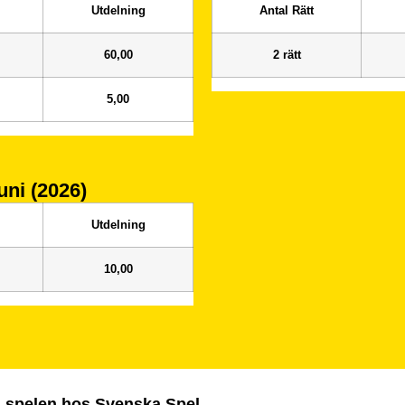
Utdelning
Antal Rätt
60,00
2 rätt
5,00
uni (2026)
Utdelning
10,00
ra spelen hos Svenska Spel.