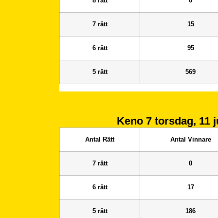
8 rätt
0
7 rätt
15
6 rätt
95
5 rätt
569
Keno 7
torsdag, 11 j
Antal Rätt
Antal Vinnare
7 rätt
0
6 rätt
17
5 rätt
186