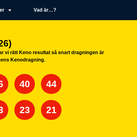
er
Vad är…?
26)
sar vi rätt Keno resultat så snart dragningen är
dagens Kenodragning.
6
40
44
3
23
21