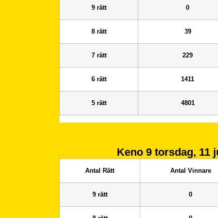
9 rätt
0
8 rätt
39
7 rätt
229
6 rätt
1411
5 rätt
4801
Keno 9
torsdag, 11 j
Antal Rätt
Antal Vinnare
9 rätt
0