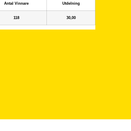
Antal Vinnare
Utdelning
118
30,00