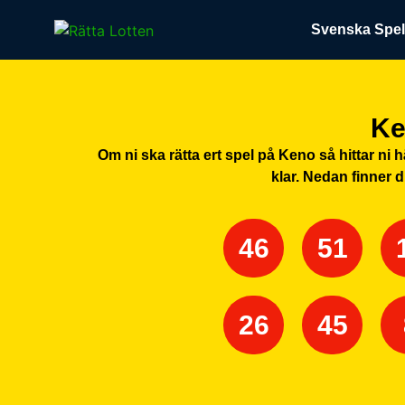
Svenska Spe
Ke
Om ni ska rätta ert spel på Keno så hittar ni
klar. Nedan finner 
46
51
26
45