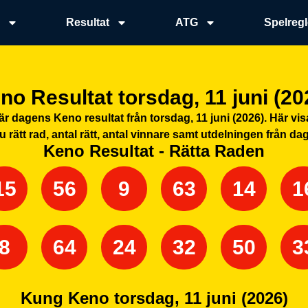
l
Resultat
ATG
Spelregl
no Resultat
torsdag, 11 juni (20
 här dagens Keno resultat från
torsdag, 11 juni (2026)
. Här vi
du rätt rad, antal rätt, antal vinnare samt utdelningen från 
Keno Resultat - Rätta Raden
15
56
9
63
14
1
8
64
24
32
50
3
Kung Keno
torsdag, 11 juni (2026)