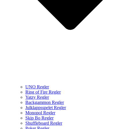
UNO Regler
Ring of Fire Regler
Yatzy Regler
Backgammon Regler
Julklappsspelet Regler
Monopol Regler
Skip Bo Regler
Shuffleboard Regler
Poker Regler