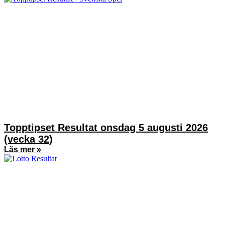
Topptipset Resultat onsdag 5 augusti 2026
(vecka 32)
Läs mer »