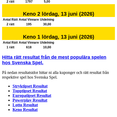
2 rätt
1797
5,00
Keno 2
lördag, 13 juni (2026)
Antal Rätt
Antal Vinnare
Utdelning
2 rätt
195
30,00
Keno 1
lördag, 13 juni (2026)
Antal Rätt
Antal Vinnare
Utdelning
1 rätt
618
10,00
Hitta rätt resultat från de mest populära spelen
hos Svenska Spel.
På nedan resultatsidor hittar ni alla kuponger och rätt resultat från
respektive spel hos Svenska Spel.
Stryktipset Resultat
Topptipset Resultat
Europatipset Resultat
Powerplay Resultat
Lotto Resultat
Keno Resultat