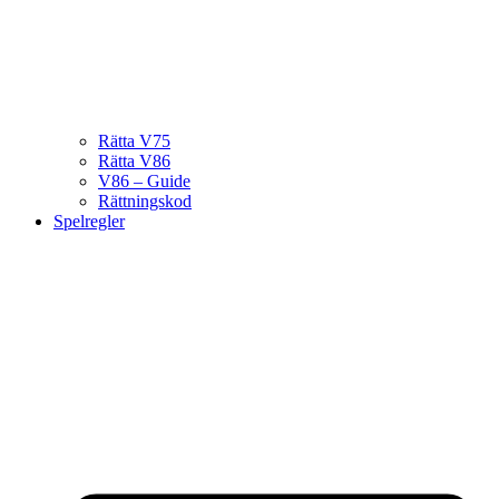
Rätta V75
Rätta V86
V86 – Guide
Rättningskod
Spelregler