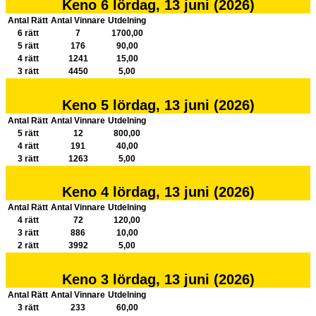
Keno 6
lördag, 13 juni (2026)
Antal Rätt
Antal Vinnare
Utdelning
6 rätt
7
1700,00
5 rätt
176
90,00
4 rätt
1241
15,00
3 rätt
4450
5,00
Keno 5
lördag, 13 juni (2026)
Antal Rätt
Antal Vinnare
Utdelning
5 rätt
12
800,00
4 rätt
191
40,00
3 rätt
1263
5,00
Keno 4
lördag, 13 juni (2026)
Antal Rätt
Antal Vinnare
Utdelning
4 rätt
72
120,00
3 rätt
886
10,00
2 rätt
3992
5,00
Keno 3
lördag, 13 juni (2026)
Antal Rätt
Antal Vinnare
Utdelning
3 rätt
233
60,00