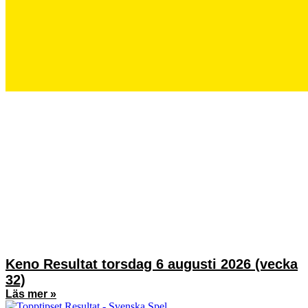
Keno Resultat torsdag 6 augusti 2026 (vecka
32)
Läs mer »