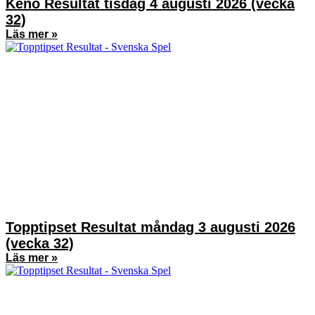
Keno Resultat tisdag 4 augusti 2026 (vecka
32)
Läs mer »
Topptipset Resultat måndag 3 augusti 2026
(vecka 32)
Läs mer »