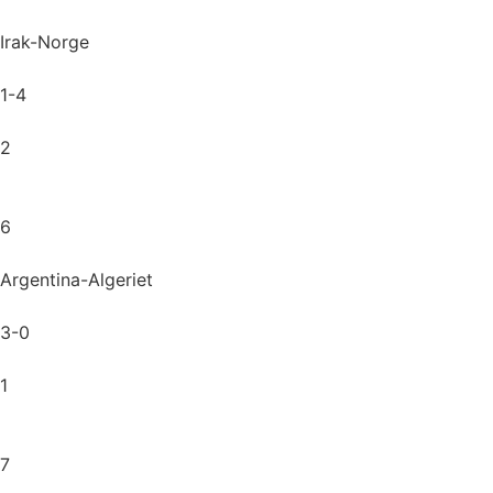
Irak-Norge
1-4
2
6
Argentina-Algeriet
3-0
1
7