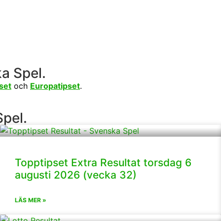
a Spel.
set
och
Europatipset
.
Spel.
Topptipset Extra Resultat torsdag 6
augusti 2026 (vecka 32)
LÄS MER »