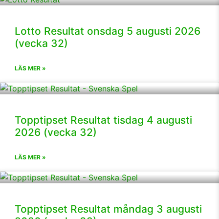
Lotto Resultat onsdag 5 augusti 2026
(vecka 32)
LÄS MER »
Topptipset Resultat tisdag 4 augusti
2026 (vecka 32)
LÄS MER »
Topptipset Resultat måndag 3 augusti