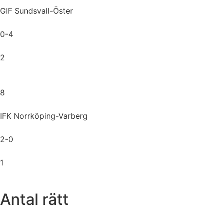
GIF Sundsvall-Öster
0-4
2
8
IFK Norrköping-Varberg
2-0
1
Antal rätt