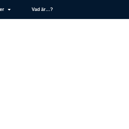
er
Vad är…?