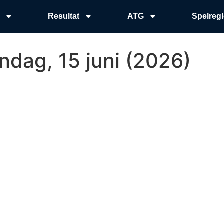
l
Resultat
ATG
Spelregl
ndag, 15 juni (2026)