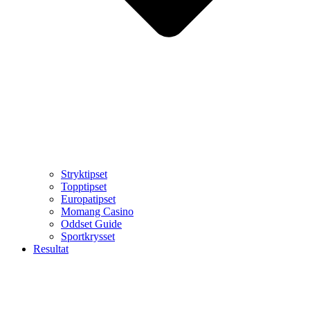
Stryktipset
Topptipset
Europatipset
Momang Casino
Oddset Guide
Sportkrysset
Resultat