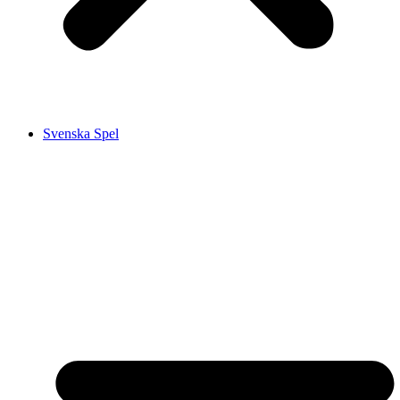
Svenska Spel