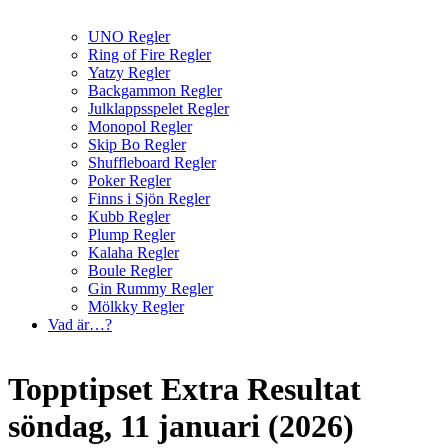
UNO Regler
Ring of Fire Regler
Yatzy Regler
Backgammon Regler
Julklappsspelet Regler
Monopol Regler
Skip Bo Regler
Shuffleboard Regler
Poker Regler
Finns i Sjön Regler
Kubb Regler
Plump Regler
Kalaha Regler
Boule Regler
Gin Rummy Regler
Mölkky Regler
Vad är…?
Topptipset Extra
Resultat
söndag, 11 januari (2026)