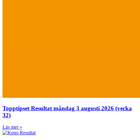
Topptipset Resultat måndag 3 augusti 2026 (vecka
32)
Läs mer »