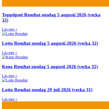
Topptipset Resultat onsdag 5 augusti 2026 (vecka
32)
Läs mer »
Lotto Resultat onsdag 5 augusti 2026 (vecka 32)
Läs mer »
Keno Resultat onsdag 5 augusti 2026 (vecka 32)
Läs mer »
Lotto Resultat onsdag 29 juli 2026 (vecka 31)
Läs mer »