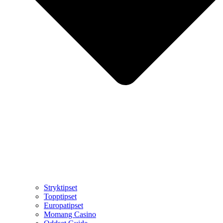
Stryktipset
Topptipset
Europatipset
Momang Casino