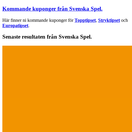
Kommande kuponger från Svenska Spel.
Här finner ni kommande kuponger för
Topptipset
,
Stryktipset
och
Europatipset
.
Senaste resultaten från Svenska Spel.