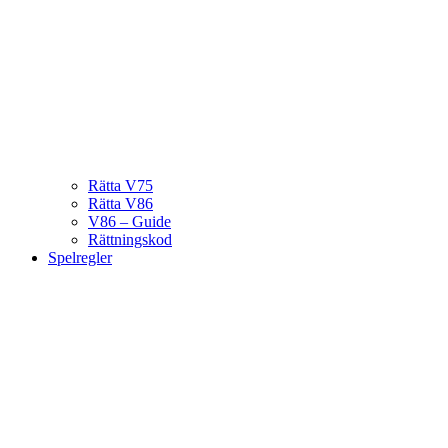
Rätta V75
Rätta V86
V86 – Guide
Rättningskod
Spelregler