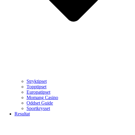
Stryktipset
Topptipset
Europatipset
Momang Casino
Oddset Guide
Sportkrysset
Resultat