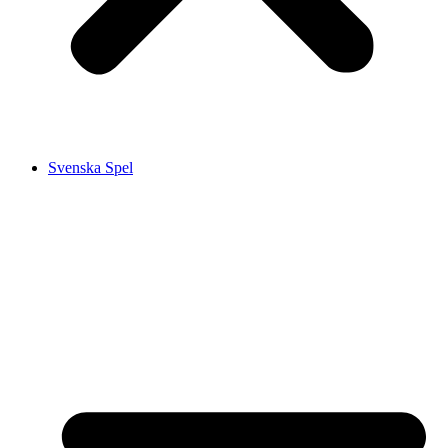
Svenska Spel