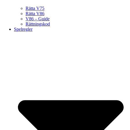
Rätta V75
Rätta V86
V86 – Guide
Rättningskod
Spelregler