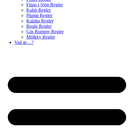
Finns i Sjön Regler
Kubb Regler
Plump Regler
Kalaha Regler
Boule Regler
Gin Rummy Regler
Mölkky Regler
Vad är…?