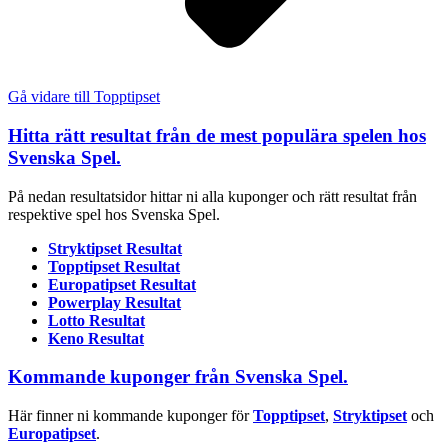
Gå vidare till Topptipset
Hitta rätt resultat från de mest populära spelen hos
Svenska Spel.
På nedan resultatsidor hittar ni alla kuponger och rätt resultat från
respektive spel hos Svenska Spel.
Stryktipset Resultat
Topptipset Resultat
Europatipset Resultat
Powerplay Resultat
Lotto Resultat
Keno Resultat
Kommande kuponger från Svenska Spel.
Här finner ni kommande kuponger för
Topptipset
,
Stryktipset
och
Europatipset
.