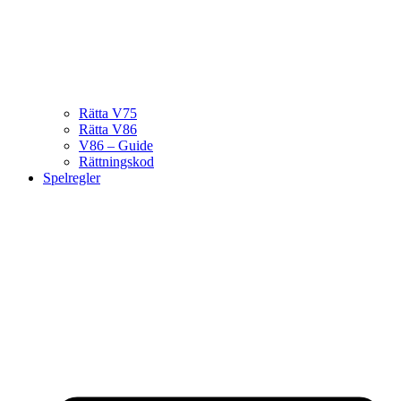
Rätta V75
Rätta V86
V86 – Guide
Rättningskod
Spelregler