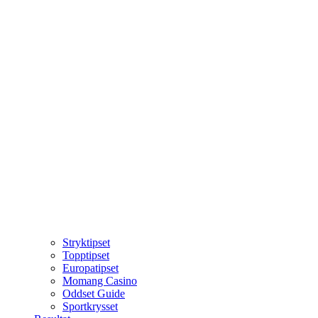
Stryktipset
Topptipset
Europatipset
Momang Casino
Oddset Guide
Sportkrysset