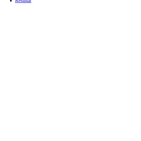
Resultat