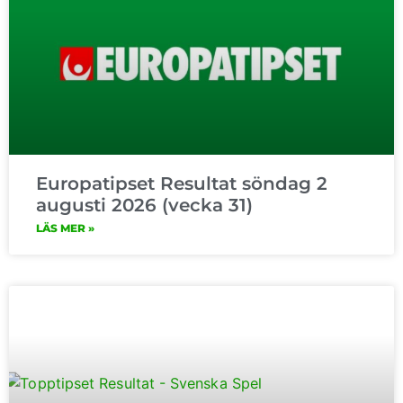
Europatipset Resultat söndag 2
augusti 2026 (vecka 31)
LÄS MER »