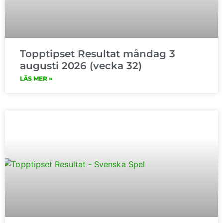
Topptipset Resultat måndag 3
augusti 2026 (vecka 32)
LÄS MER »