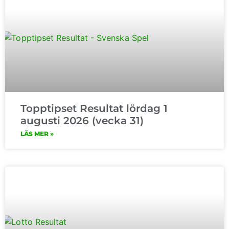
Topptipset Resultat lördag 1
augusti 2026 (vecka 31)
LÄS MER »