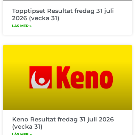
Topptipset Resultat fredag 31 juli
2026 (vecka 31)
LÄS MER »
Keno Resultat fredag 31 juli 2026
(vecka 31)
LÄS MER »