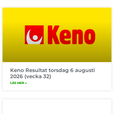
Keno Resultat torsdag 6 augusti
2026 (vecka 32)
LÄS MER »