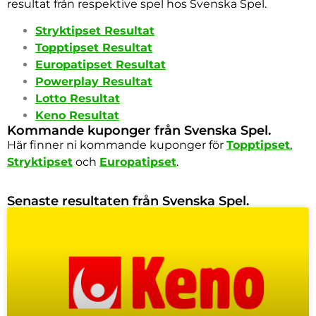
resultat från respektive spel hos Svenska Spel.
Stryktipset Resultat
Topptipset Resultat
Europatipset Resultat
Powerplay Resultat
Lotto Resultat
Keno Resultat
Kommande kuponger från Svenska Spel.
Här finner ni kommande kuponger för
Topptipset
,
Stryktipset
och
Europatipset
.
Senaste resultaten från Svenska Spel.