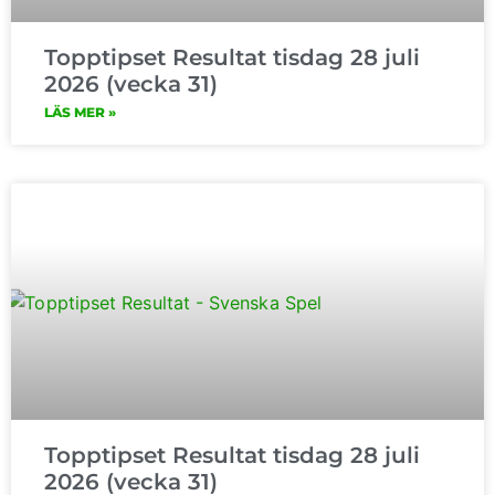
Topptipset Resultat tisdag 28 juli
2026 (vecka 31)
LÄS MER »
Topptipset Resultat tisdag 28 juli
2026 (vecka 31)