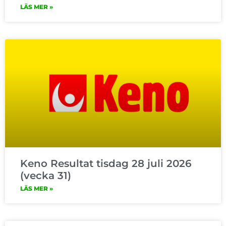
LÄS MER »
Keno Resultat tisdag 28 juli 2026
(vecka 31)
LÄS MER »