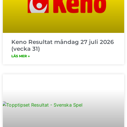
Keno Resultat måndag 27 juli 2026
(vecka 31)
LÄS MER »