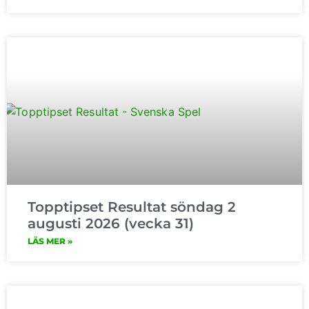
Topptipset Resultat söndag 2
augusti 2026 (vecka 31)
LÄS MER »