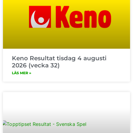
Keno Resultat tisdag 4 augusti
2026 (vecka 32)
LÄS MER »