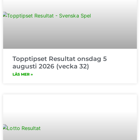
Topptipset Resultat onsdag 5
augusti 2026 (vecka 32)
LÄS MER »