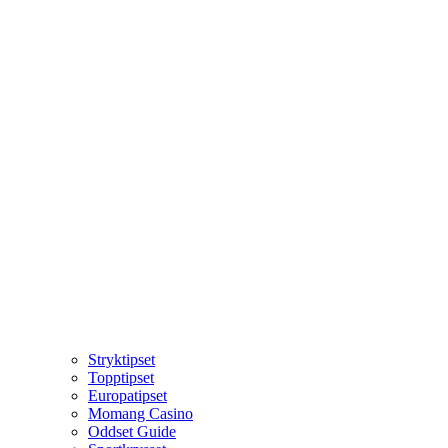
Stryktipset
Topptipset
Europatipset
Momang Casino
Oddset Guide