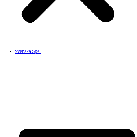
Svenska Spel