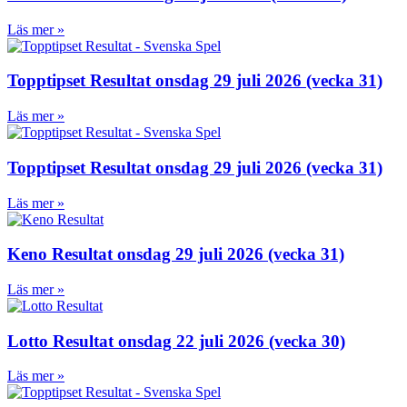
Läs mer »
Topptipset Resultat onsdag 29 juli 2026 (vecka 31)
Läs mer »
Topptipset Resultat onsdag 29 juli 2026 (vecka 31)
Läs mer »
Keno Resultat onsdag 29 juli 2026 (vecka 31)
Läs mer »
Lotto Resultat onsdag 22 juli 2026 (vecka 30)
Läs mer »