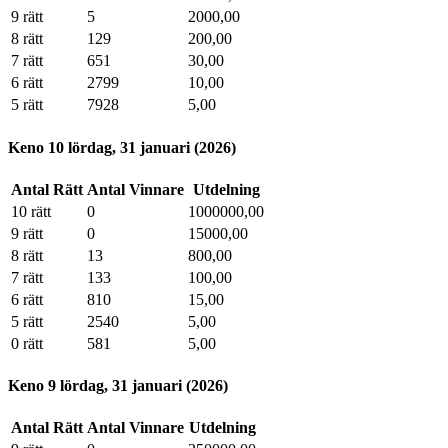
9 rätt
5
2000,00
8 rätt
129
200,00
7 rätt
651
30,00
6 rätt
2799
10,00
5 rätt
7928
5,00
Keno 10
lördag, 31 januari (2026)
Antal Rätt
Antal Vinnare
Utdelning
10 rätt
0
1000000,00
9 rätt
0
15000,00
8 rätt
13
800,00
7 rätt
133
100,00
6 rätt
810
15,00
5 rätt
2540
5,00
0 rätt
581
5,00
Keno 9
lördag, 31 januari (2026)
Antal Rätt
Antal Vinnare
Utdelning