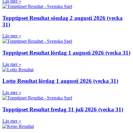
Läs mer »
Topptipset Resultat söndag 2 augusti 2026 (vecka
31)
Läs mer »
Topptipset Resultat lördag 1 augusti 2026 (vecka 31)
Läs mer »
Lotto Resultat lördag 1 augusti 2026 (vecka 31)
Läs mer »
Topptipset Resultat fredag 31 juli 2026 (vecka 31)
Läs mer »