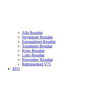
Alla Resultat
Stryktipset Resultat
Europatipset Resultat
Topptipset Resultat
Keno Resultat
Lotto Resultat
Powerplay Resultat
Rättningskod V75
ATG