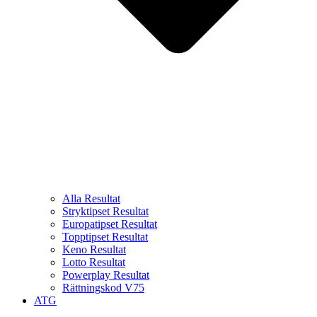
Alla Resultat
Stryktipset Resultat
Europatipset Resultat
Topptipset Resultat
Keno Resultat
Lotto Resultat
Powerplay Resultat
Rättningskod V75
ATG