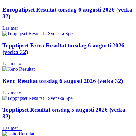
Europatipset Resultat torsdag 6 augusti 2026 (vecka
32)
Läs mer »
Topptipset Extra Resultat torsdag 6 augusti 2026
(vecka 32)
Läs mer »
Keno Resultat torsdag 6 augusti 2026 (vecka 32)
Läs mer »
Topptipset Resultat onsdag 5 augusti 2026 (vecka
32)
Läs mer »