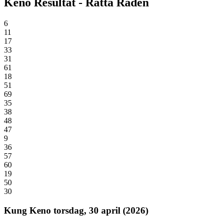
Keno Resultat - Rätta Raden
6
11
17
33
31
61
18
51
69
35
38
48
47
9
36
57
60
19
50
30
Kung Keno
torsdag, 30 april (2026)