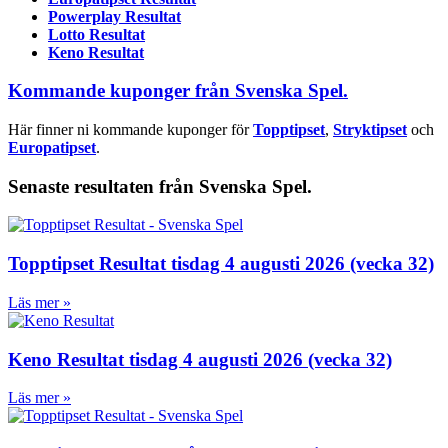
Powerplay Resultat
Lotto Resultat
Keno Resultat
Kommande kuponger från Svenska Spel.
Här finner ni kommande kuponger för
Topptipset
,
Stryktipset
och
Europatipset
.
Senaste resultaten från Svenska Spel.
Topptipset Resultat tisdag 4 augusti 2026 (vecka 32)
Läs mer »
Keno Resultat tisdag 4 augusti 2026 (vecka 32)
Läs mer »