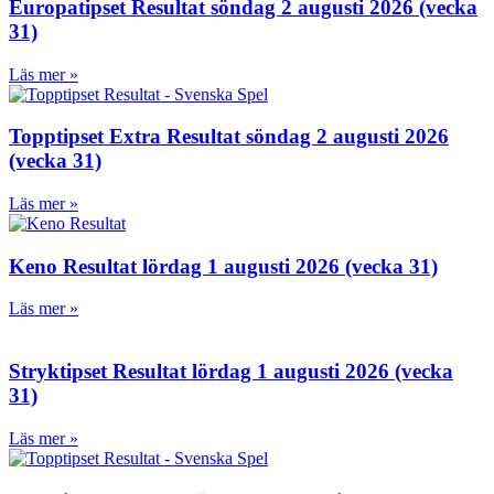
Europatipset Resultat söndag 2 augusti 2026 (vecka
31)
Läs mer »
Topptipset Extra Resultat söndag 2 augusti 2026
(vecka 31)
Läs mer »
Keno Resultat lördag 1 augusti 2026 (vecka 31)
Läs mer »
Stryktipset Resultat lördag 1 augusti 2026 (vecka
31)
Läs mer »