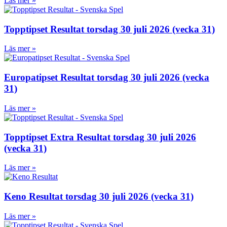
Läs mer »
Topptipset Resultat torsdag 30 juli 2026 (vecka 31)
Läs mer »
Europatipset Resultat torsdag 30 juli 2026 (vecka
31)
Läs mer »
Topptipset Extra Resultat torsdag 30 juli 2026
(vecka 31)
Läs mer »
Keno Resultat torsdag 30 juli 2026 (vecka 31)
Läs mer »