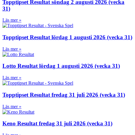
Topptipset Resultat söndag 2 augusti 2026 (vecka
31)
Läs mer »
Topptipset Resultat lördag 1 augusti 2026 (vecka 31)
Läs mer »
Lotto Resultat lördag 1 augusti 2026 (vecka 31)
Läs mer »
Topptipset Resultat fredag 31 juli 2026 (vecka 31)
Läs mer »
Keno Resultat fredag 31 juli 2026 (vecka 31)