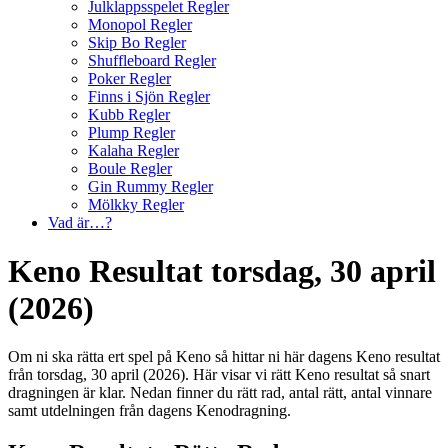
Julklappsspelet Regler
Monopol Regler
Skip Bo Regler
Shuffleboard Regler
Poker Regler
Finns i Sjön Regler
Kubb Regler
Plump Regler
Kalaha Regler
Boule Regler
Gin Rummy Regler
Mölkky Regler
Vad är…?
Keno Resultat
torsdag, 30 april
(2026)
Om ni ska rätta ert spel på Keno så hittar ni här dagens Keno resultat
från
torsdag, 30 april (2026)
. Här visar vi rätt Keno resultat så snart
dragningen är klar. Nedan finner du rätt rad, antal rätt, antal vinnare
samt utdelningen från dagens Kenodragning.