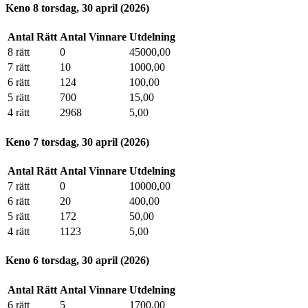
Keno 8
torsdag, 30 april (2026)
Antal Rätt
Antal Vinnare
Utdelning
8 rätt
0
45000,00
7 rätt
10
1000,00
6 rätt
124
100,00
5 rätt
700
15,00
4 rätt
2968
5,00
Keno 7
torsdag, 30 april (2026)
Antal Rätt
Antal Vinnare
Utdelning
7 rätt
0
10000,00
6 rätt
20
400,00
5 rätt
172
50,00
4 rätt
1123
5,00
Keno 6
torsdag, 30 april (2026)
Antal Rätt
Antal Vinnare
Utdelning
6 rätt
5
1700,00