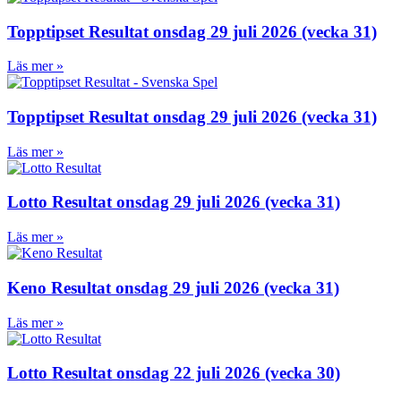
Topptipset Resultat onsdag 29 juli 2026 (vecka 31)
Läs mer »
Topptipset Resultat onsdag 29 juli 2026 (vecka 31)
Läs mer »
Lotto Resultat onsdag 29 juli 2026 (vecka 31)
Läs mer »
Keno Resultat onsdag 29 juli 2026 (vecka 31)
Läs mer »
Lotto Resultat onsdag 22 juli 2026 (vecka 30)