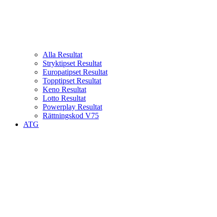
Alla Resultat
Stryktipset Resultat
Europatipset Resultat
Topptipset Resultat
Keno Resultat
Lotto Resultat
Powerplay Resultat
Rättningskod V75
ATG