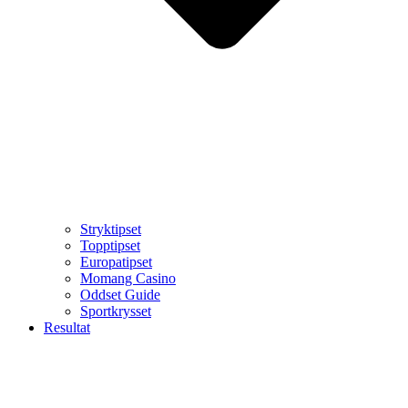
Stryktipset
Topptipset
Europatipset
Momang Casino
Oddset Guide
Sportkrysset
Resultat