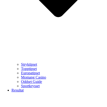
Stryktipset
Topptipset
Europatipset
Momang Casino
Oddset Guide
Sportkrysset
Resultat