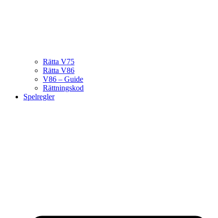
Rätta V75
Rätta V86
V86 – Guide
Rättningskod
Spelregler