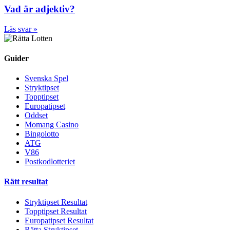
Vad är adjektiv?
Läs svar »
Guider
Svenska Spel
Stryktipset
Topptipset
Europatipset
Oddset
Momang Casino
Bingolotto
ATG
V86
Postkodlotteriet
Rätt resultat
Stryktipset Resultat
Topptipset Resultat
Europatipset Resultat
Rätta Stryktipset