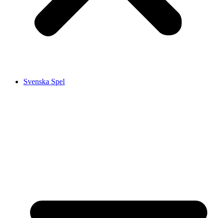
Svenska Spel