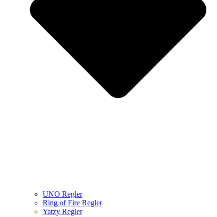
UNO Regler
Ring of Fire Regler
Yatzy Regler