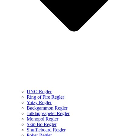
UNO Regler
Ring of Fire Regler
Yatzy Regler
Backgammon Regler
Julklappsspelet Regler
Monopol Regler
Skip Bo Regler
Shuffleboard Regler
Poker Regler