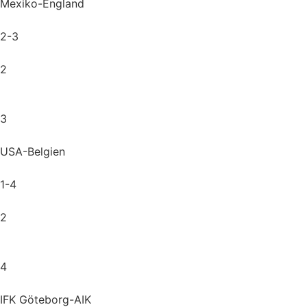
Mexiko-England
2-3
2
3
USA-Belgien
1-4
2
4
IFK Göteborg-AIK