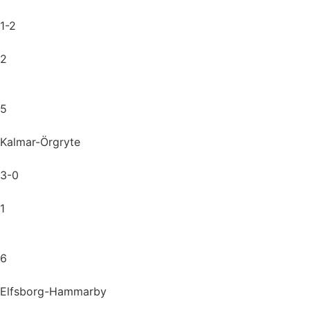
1-2
2
5
Kalmar-Örgryte
3-0
1
6
Elfsborg-Hammarby