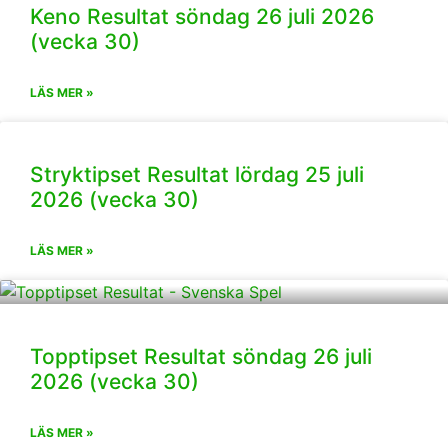
Keno Resultat söndag 26 juli 2026
(vecka 30)
LÄS MER »
Stryktipset Resultat lördag 25 juli
2026 (vecka 30)
LÄS MER »
Topptipset Resultat söndag 26 juli
2026 (vecka 30)
LÄS MER »