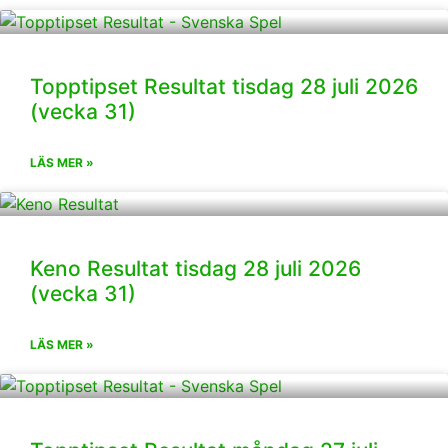
Topptipset Resultat tisdag 28 juli 2026
(vecka 31)
LÄS MER »
Keno Resultat tisdag 28 juli 2026
(vecka 31)
LÄS MER »