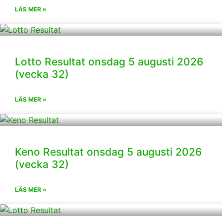
LÄS MER »
Lotto Resultat onsdag 5 augusti 2026
(vecka 32)
LÄS MER »
Keno Resultat onsdag 5 augusti 2026
(vecka 32)
LÄS MER »