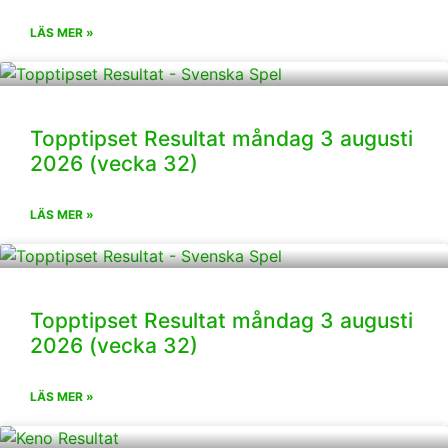
LÄS MER »
Topptipset Resultat måndag 3 augusti
2026 (vecka 32)
LÄS MER »
Topptipset Resultat måndag 3 augusti
2026 (vecka 32)
LÄS MER »