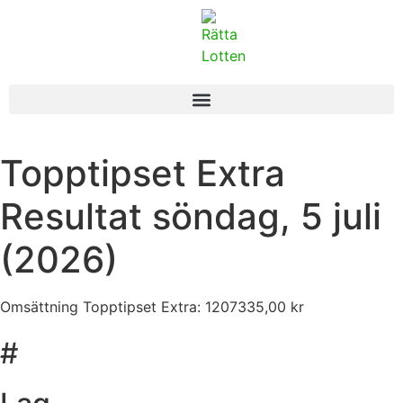
Topptipset Extra
Resultat söndag, 5 juli
(2026)
Omsättning Topptipset Extra:
1207335,00
kr
#