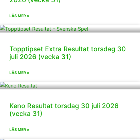
LÄS MER »
Topptipset Extra Resultat torsdag 30
juli 2026 (vecka 31)
LÄS MER »
Keno Resultat torsdag 30 juli 2026
(vecka 31)
LÄS MER »