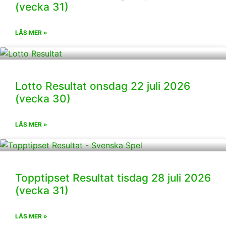
(vecka 31)
LÄS MER »
Lotto Resultat onsdag 22 juli 2026
(vecka 30)
LÄS MER »
Topptipset Resultat tisdag 28 juli 2026
(vecka 31)
LÄS MER »