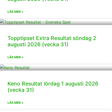
LÄS MER »
Topptipset Extra Resultat söndag 2
augusti 2026 (vecka 31)
LÄS MER »
Keno Resultat lördag 1 augusti 2026
(vecka 31)
LÄS MER »