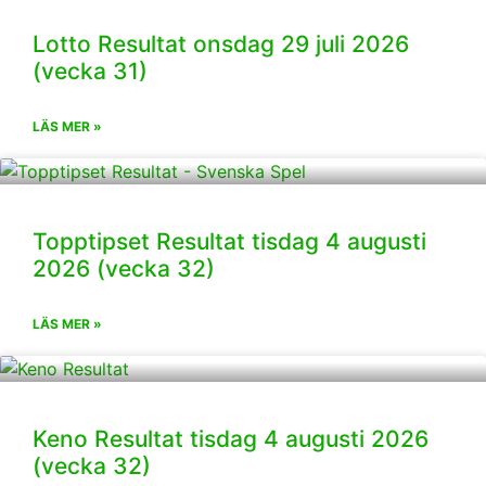
Lotto Resultat onsdag 29 juli 2026
(vecka 31)
LÄS MER »
Topptipset Resultat tisdag 4 augusti
2026 (vecka 32)
LÄS MER »
Keno Resultat tisdag 4 augusti 2026
(vecka 32)