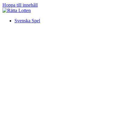
Hoppa till innehåll
Svenska Spel