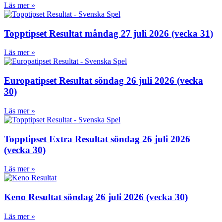
Läs mer »
Topptipset Resultat måndag 27 juli 2026 (vecka 31)
Läs mer »
Europatipset Resultat söndag 26 juli 2026 (vecka
30)
Läs mer »
Topptipset Extra Resultat söndag 26 juli 2026
(vecka 30)
Läs mer »
Keno Resultat söndag 26 juli 2026 (vecka 30)
Läs mer »