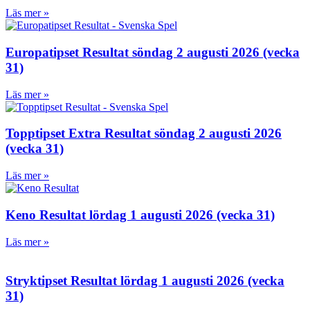
Läs mer »
Europatipset Resultat söndag 2 augusti 2026 (vecka
31)
Läs mer »
Topptipset Extra Resultat söndag 2 augusti 2026
(vecka 31)
Läs mer »
Keno Resultat lördag 1 augusti 2026 (vecka 31)
Läs mer »
Stryktipset Resultat lördag 1 augusti 2026 (vecka
31)