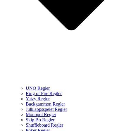
UNO Regler
Ring of Fire Regler
Yatzy Regler
Backgammon Regler
Julklappsspelet Regler
Monopol Regler
Skip Bo Regler
Shuffleboard Regler
Poker Regler