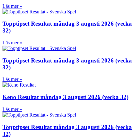
Läs mer »
Topptipset Resultat måndag 3 augusti 2026 (vecka
32)
Läs mer »
Topptipset Resultat måndag 3 augusti 2026 (vecka
32)
Läs mer »
Keno Resultat måndag 3 augusti 2026 (vecka 32)
Läs mer »
Topptipset Resultat måndag 3 augusti 2026 (vecka
32)