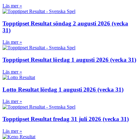
Läs mer »
Topptipset Resultat söndag 2 augusti 2026 (vecka
31)
Läs mer »
Topptipset Resultat lördag 1 augusti 2026 (vecka 31)
Läs mer »
Lotto Resultat lördag 1 augusti 2026 (vecka 31)
Läs mer »
Topptipset Resultat fredag 31 juli 2026 (vecka 31)
Läs mer »