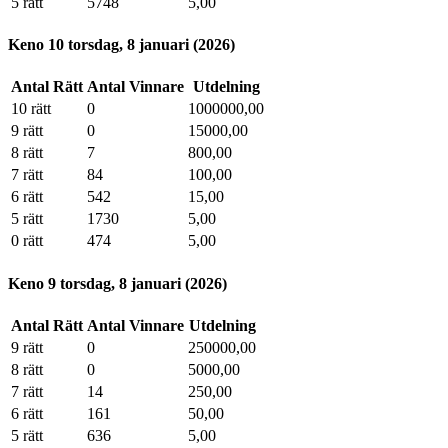
5 rätt
5748
5,00
Keno 10
torsdag, 8 januari (2026)
Antal Rätt
Antal Vinnare
Utdelning
10 rätt
0
1000000,00
9 rätt
0
15000,00
8 rätt
7
800,00
7 rätt
84
100,00
6 rätt
542
15,00
5 rätt
1730
5,00
0 rätt
474
5,00
Keno 9
torsdag, 8 januari (2026)
Antal Rätt
Antal Vinnare
Utdelning
9 rätt
0
250000,00
8 rätt
0
5000,00
7 rätt
14
250,00
6 rätt
161
50,00
5 rätt
636
5,00