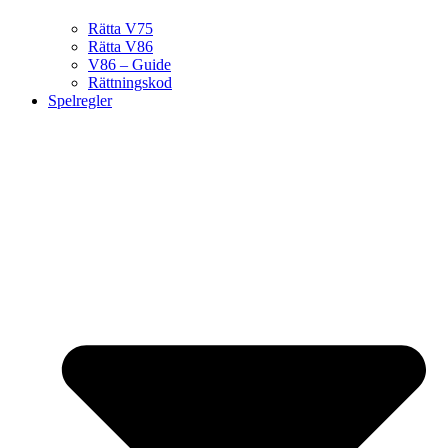
Rätta V75
Rätta V86
V86 – Guide
Rättningskod
Spelregler