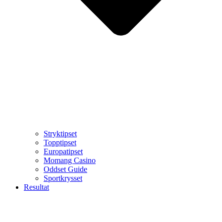
Stryktipset
Topptipset
Europatipset
Momang Casino
Oddset Guide
Sportkrysset
Resultat