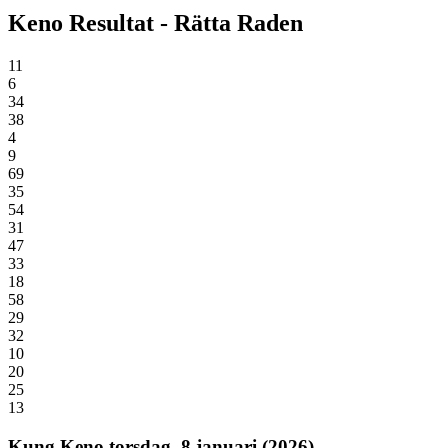
Keno Resultat - Rätta Raden
11
6
34
38
4
9
69
35
54
31
47
33
18
58
29
32
10
20
25
13
Kung Keno
torsdag, 8 januari (2026)