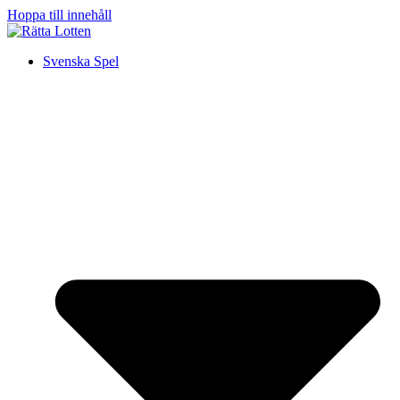
Hoppa till innehåll
Svenska Spel