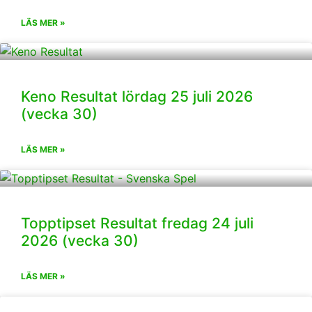
LÄS MER »
Keno Resultat lördag 25 juli 2026
(vecka 30)
LÄS MER »
Topptipset Resultat fredag 24 juli
2026 (vecka 30)
LÄS MER »