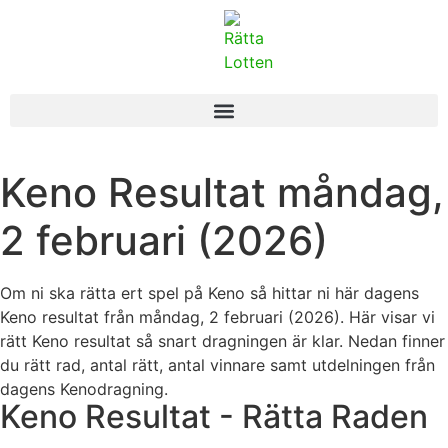
Keno Resultat
måndag,
2 februari (2026)
Om ni ska rätta ert spel på Keno så hittar ni här dagens
Keno resultat från
måndag, 2 februari (2026)
. Här visar vi
rätt Keno resultat så snart dragningen är klar. Nedan finner
du rätt rad, antal rätt, antal vinnare samt utdelningen från
dagens Kenodragning.
Keno Resultat - Rätta Raden