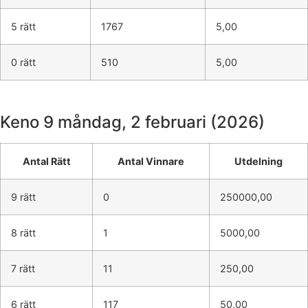
5 rätt
1767
5,00
0 rätt
510
5,00
Keno 9
måndag, 2 februari (2026)
Antal Rätt
Antal Vinnare
Utdelning
9 rätt
0
250000,00
8 rätt
1
5000,00
7 rätt
11
250,00
6 rätt
117
50,00