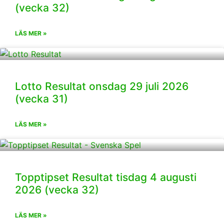
(vecka 32)
LÄS MER »
Lotto Resultat onsdag 29 juli 2026
(vecka 31)
LÄS MER »
Topptipset Resultat tisdag 4 augusti
2026 (vecka 32)
LÄS MER »