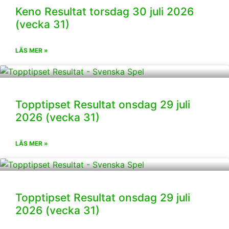
Keno Resultat torsdag 30 juli 2026
(vecka 31)
LÄS MER »
Topptipset Resultat onsdag 29 juli
2026 (vecka 31)
LÄS MER »
Topptipset Resultat onsdag 29 juli
2026 (vecka 31)