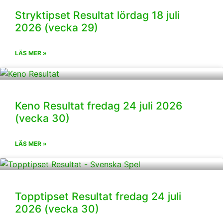
Stryktipset Resultat lördag 18 juli
2026 (vecka 29)
LÄS MER »
Keno Resultat fredag 24 juli 2026
(vecka 30)
LÄS MER »
Topptipset Resultat fredag 24 juli
2026 (vecka 30)