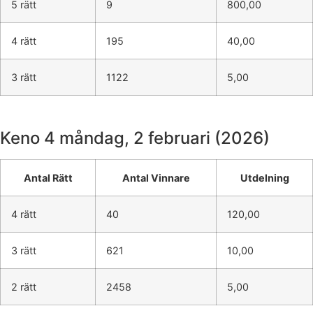
5 rätt
9
800,00
4 rätt
195
40,00
3 rätt
1122
5,00
Keno 4
måndag, 2 februari (2026)
Antal Rätt
Antal Vinnare
Utdelning
4 rätt
40
120,00
3 rätt
621
10,00
2 rätt
2458
5,00