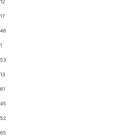
12
17
46
1
53
13
61
45
52
65