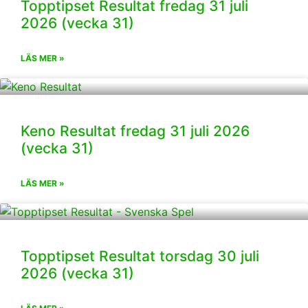
Topptipset Resultat fredag 31 juli
2026 (vecka 31)
LÄS MER »
Keno Resultat fredag 31 juli 2026
(vecka 31)
LÄS MER »
Topptipset Resultat torsdag 30 juli
2026 (vecka 31)