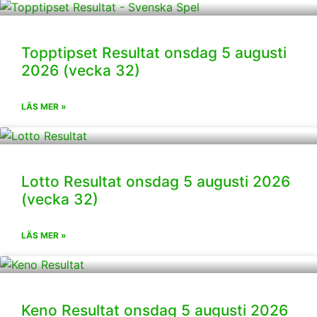
Topptipset Resultat onsdag 5 augusti
2026 (vecka 32)
LÄS MER »
Lotto Resultat onsdag 5 augusti 2026
(vecka 32)
LÄS MER »
Keno Resultat onsdag 5 augusti 2026