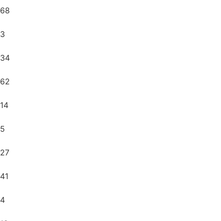
68
3
34
62
14
5
27
41
4