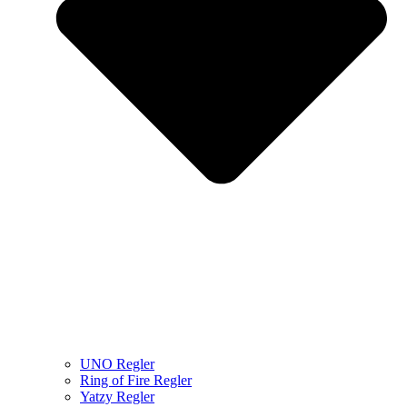
UNO Regler
Ring of Fire Regler
Yatzy Regler