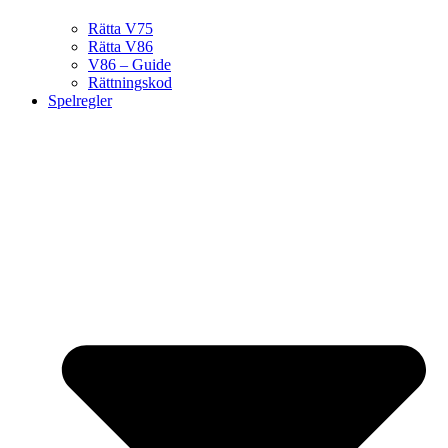
Rätta V75
Rätta V86
V86 – Guide
Rättningskod
Spelregler