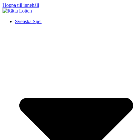
Hoppa till innehåll
Svenska Spel