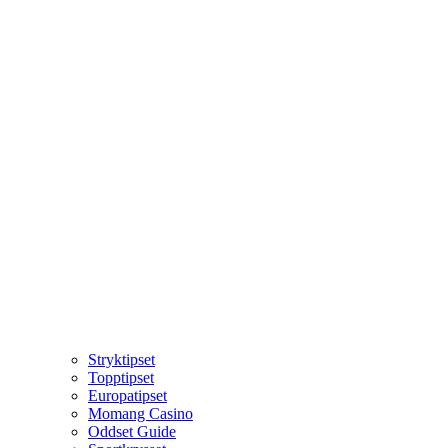
Stryktipset
Topptipset
Europatipset
Momang Casino
Oddset Guide