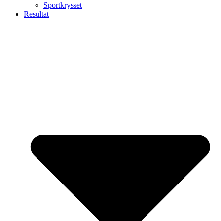
Sportkrysset
Resultat