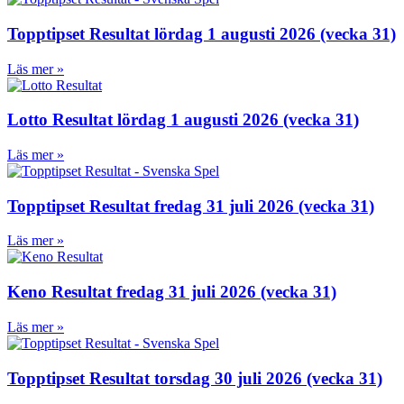
Topptipset Resultat lördag 1 augusti 2026 (vecka 31)
Läs mer »
Lotto Resultat lördag 1 augusti 2026 (vecka 31)
Läs mer »
Topptipset Resultat fredag 31 juli 2026 (vecka 31)
Läs mer »
Keno Resultat fredag 31 juli 2026 (vecka 31)
Läs mer »
Topptipset Resultat torsdag 30 juli 2026 (vecka 31)