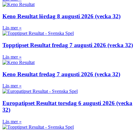
Keno Resultat lördag 8 augusti 2026 (vecka 32)
Läs mer »
Topptipset Resultat fredag 7 augusti 2026 (vecka 32)
Läs mer »
Keno Resultat fredag 7 augusti 2026 (vecka 32)
Läs mer »
Europatipset Resultat torsdag 6 augusti 2026 (vecka
32)
Läs mer »