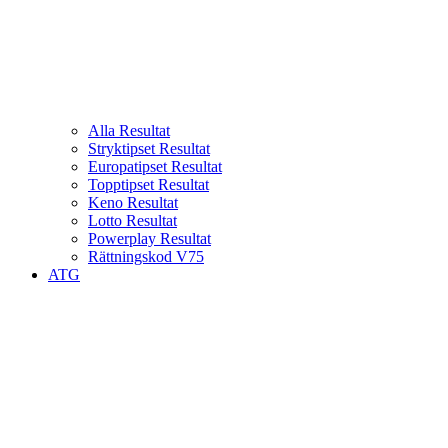
Alla Resultat
Stryktipset Resultat
Europatipset Resultat
Topptipset Resultat
Keno Resultat
Lotto Resultat
Powerplay Resultat
Rättningskod V75
ATG