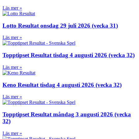
Läs mer »
Lotto Resultat onsdag 29 juli 2026 (vecka 31)
Läs mer »
Topptipset Resultat tisdag 4 augusti 2026 (vecka 32)
Läs mer »
Keno Resultat tisdag 4 augusti 2026 (vecka 32)
Läs mer »
Topptipset Resultat måndag 3 augusti 2026 (vecka
32)
Läs mer »