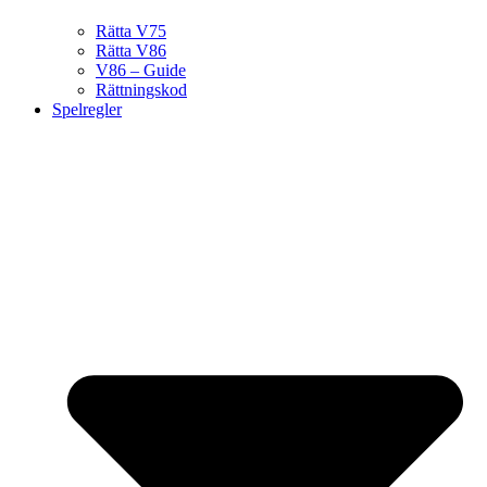
Rätta V75
Rätta V86
V86 – Guide
Rättningskod
Spelregler