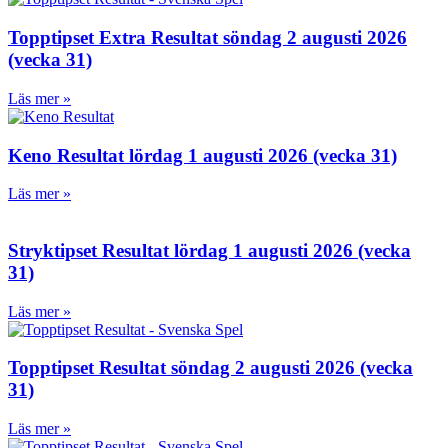
Topptipset Extra Resultat söndag 2 augusti 2026
(vecka 31)
Läs mer »
Keno Resultat lördag 1 augusti 2026 (vecka 31)
Läs mer »
Stryktipset Resultat lördag 1 augusti 2026 (vecka
31)
Läs mer »
Topptipset Resultat söndag 2 augusti 2026 (vecka
31)
Läs mer »