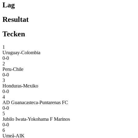
Lag
Resultat
Tecken
1
Uruguay-Colombia
0-0
2
Peru-Chile
0-0
3
Honduras-Mexiko
0-0
4
AD Guanacasteca-Puntarenas FC
0-0
5
Jubilo Iwata-Yokohama F Marinos
0-0
6
Umeå-AIK