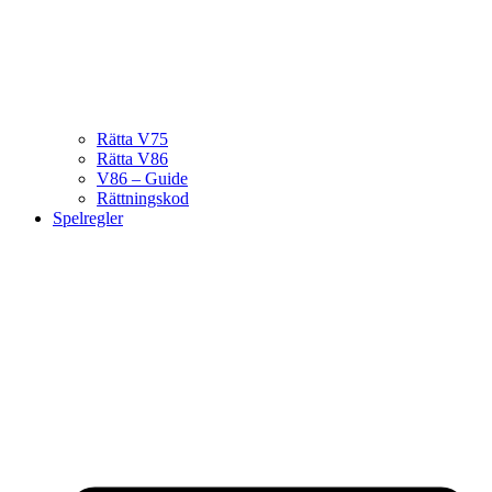
Rätta V75
Rätta V86
V86 – Guide
Rättningskod
Spelregler