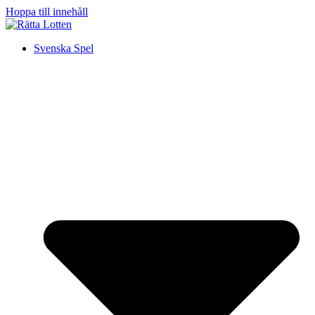
Hoppa till innehåll
Svenska Spel