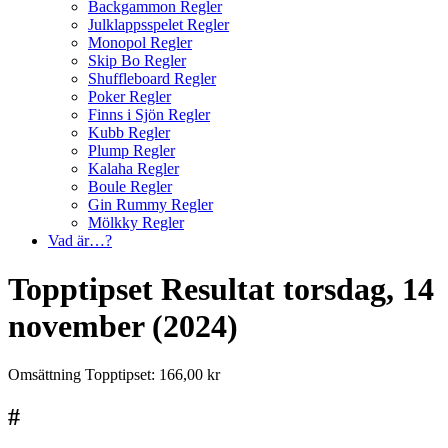
Backgammon Regler
Julklappsspelet Regler
Monopol Regler
Skip Bo Regler
Shuffleboard Regler
Poker Regler
Finns i Sjön Regler
Kubb Regler
Plump Regler
Kalaha Regler
Boule Regler
Gin Rummy Regler
Mölkky Regler
Vad är…?
Topptipset
Resultat torsdag, 14
november (2024)
Omsättning Topptipset:
166,00
kr
#