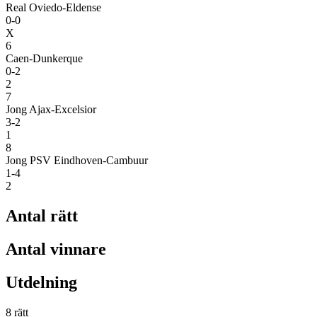
Real Oviedo-Eldense
0-0
X
6
Caen-Dunkerque
0-2
2
7
Jong Ajax-Excelsior
3-2
1
8
Jong PSV Eindhoven-Cambuur
1-4
2
Antal rätt
Antal vinnare
Utdelning
8 rätt