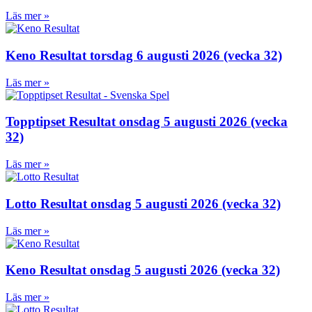
Läs mer »
Keno Resultat torsdag 6 augusti 2026 (vecka 32)
Läs mer »
Topptipset Resultat onsdag 5 augusti 2026 (vecka
32)
Läs mer »
Lotto Resultat onsdag 5 augusti 2026 (vecka 32)
Läs mer »
Keno Resultat onsdag 5 augusti 2026 (vecka 32)
Läs mer »