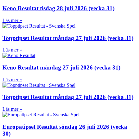
Keno Resultat tisdag 28 juli 2026 (vecka 31)
Läs mer »
Topptipset Resultat måndag 27 juli 2026 (vecka 31)
Läs mer »
Keno Resultat måndag 27 juli 2026 (vecka 31)
Läs mer »
Topptipset Resultat måndag 27 juli 2026 (vecka 31)
Läs mer »
Europatipset Resultat söndag 26 juli 2026 (vecka
30)