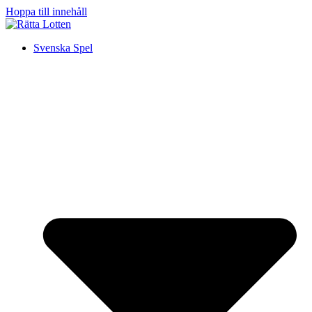
Hoppa till innehåll
Svenska Spel