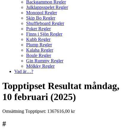
Backgammon Regler
Julklappsspelet Regler
Monopol Regler
Skip Bo Regler
Shuffleboard Regler
Poker Regler
Finns i Sjön Regler
Kubb Regler
Plump Regler
Kalaha Regler
Boule Regler
Gin Rummy Regler
Mölkky Regler
Vad är…?
Topptipset
Resultat måndag,
10 februari (2025)
Omsättning Topptipset:
1367616,00
kr
#