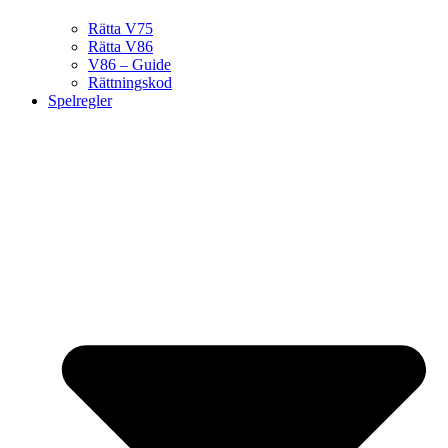
Rätta V75
Rätta V86
V86 – Guide
Rättningskod
Spelregler