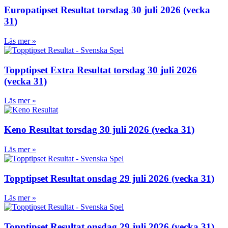
Europatipset Resultat torsdag 30 juli 2026 (vecka
31)
Läs mer »
Topptipset Extra Resultat torsdag 30 juli 2026
(vecka 31)
Läs mer »
Keno Resultat torsdag 30 juli 2026 (vecka 31)
Läs mer »
Topptipset Resultat onsdag 29 juli 2026 (vecka 31)
Läs mer »
Topptipset Resultat onsdag 29 juli 2026 (vecka 31)