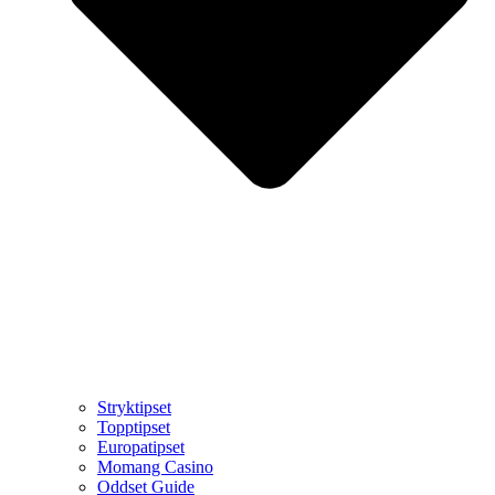
Stryktipset
Topptipset
Europatipset
Momang Casino
Oddset Guide