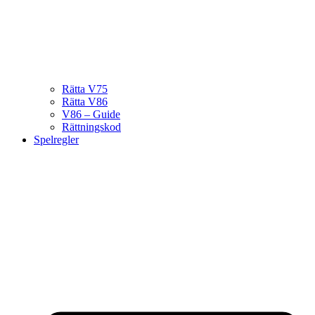
Rätta V75
Rätta V86
V86 – Guide
Rättningskod
Spelregler