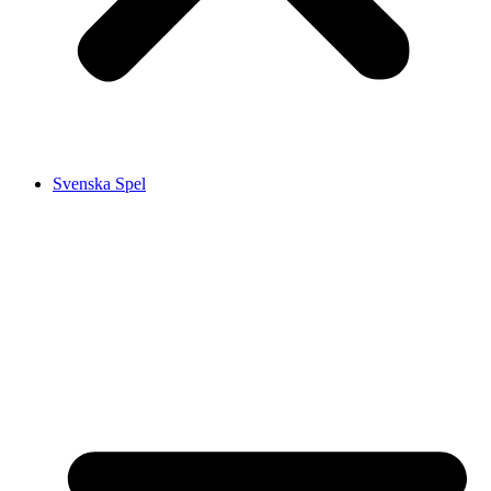
Svenska Spel