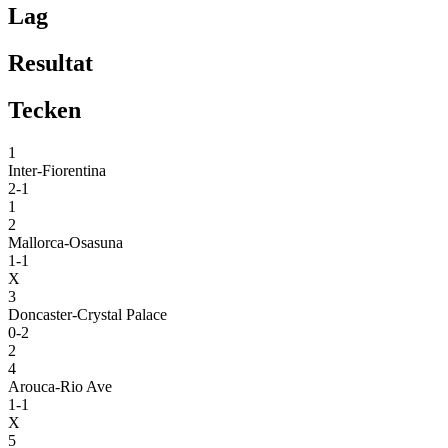
Lag
Resultat
Tecken
1
Inter-Fiorentina
2-1
1
2
Mallorca-Osasuna
1-1
X
3
Doncaster-Crystal Palace
0-2
2
4
Arouca-Rio Ave
1-1
X
5