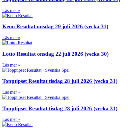
Läs mer »
Keno Resultat onsdag 29 juli 2026 (vecka 31)
Läs mer »
Lotto Resultat onsdag 22 juli 2026 (vecka 30)
Läs mer »
Topptipset Resultat tisdag 28 juli 2026 (vecka 31)
Läs mer »
Topptipset Resultat tisdag 28 juli 2026 (vecka 31)
Läs mer »