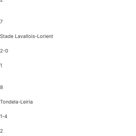
7
Stade Lavallois-Lorient
2-0
1
8
Tondela-Leiria
1-4
2