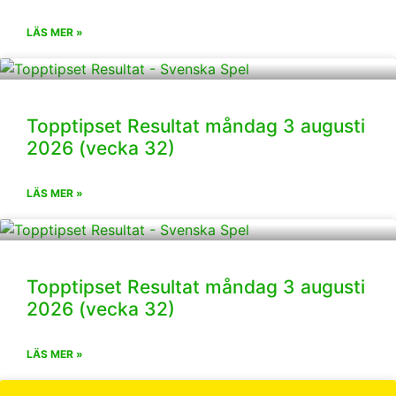
LÄS MER »
Topptipset Resultat måndag 3 augusti
2026 (vecka 32)
LÄS MER »
Topptipset Resultat måndag 3 augusti
2026 (vecka 32)
LÄS MER »