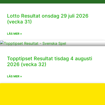
Lotto Resultat onsdag 29 juli 2026
(vecka 31)
LÄS MER »
Topptipset Resultat tisdag 4 augusti
2026 (vecka 32)
LÄS MER »