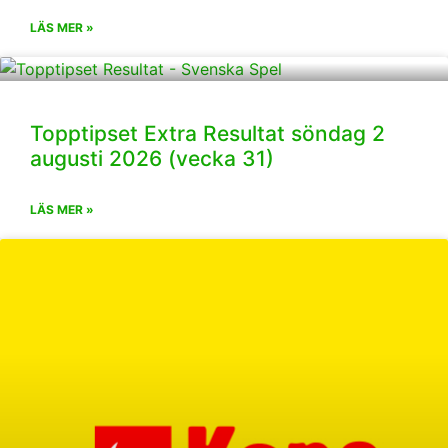
LÄS MER »
Topptipset Extra Resultat söndag 2
augusti 2026 (vecka 31)
LÄS MER »