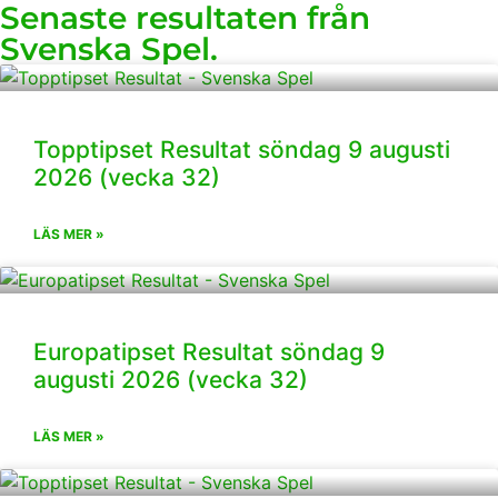
Senaste resultaten från
Svenska Spel.
Topptipset Resultat söndag 9 augusti
2026 (vecka 32)
LÄS MER »
Europatipset Resultat söndag 9
augusti 2026 (vecka 32)
LÄS MER »