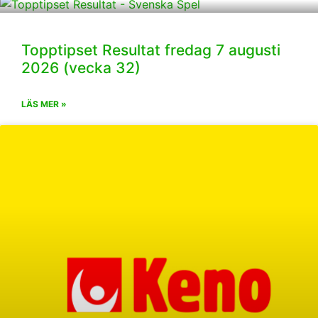
Topptipset Resultat fredag 7 augusti
2026 (vecka 32)
LÄS MER »