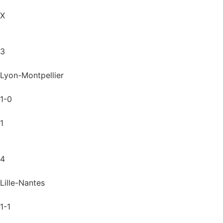
X
3
Lyon-Montpellier
1-0
1
4
Lille-Nantes
1-1