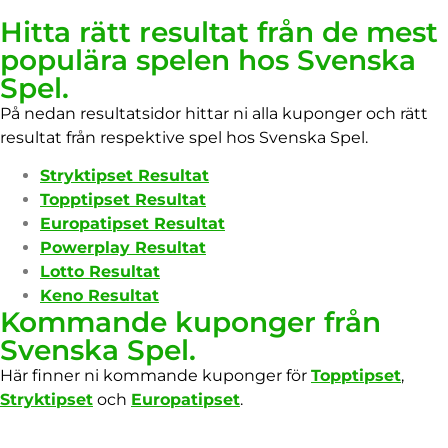
Hitta rätt resultat från de mest
populära spelen hos Svenska
Spel.
På nedan resultatsidor hittar ni alla kuponger och rätt
resultat från respektive spel hos Svenska Spel.
Stryktipset Resultat
Topptipset Resultat
Europatipset Resultat
Powerplay Resultat
Lotto Resultat
Keno Resultat
Kommande kuponger från
Svenska Spel.
Här finner ni kommande kuponger för
Topptipset
,
Stryktipset
och
Europatipset
.