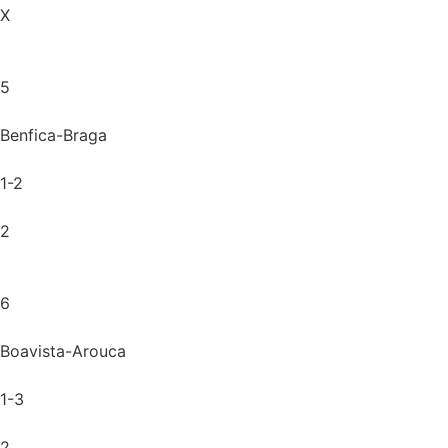
X
5
Benfica-Braga
1-2
2
6
Boavista-Arouca
1-3
2