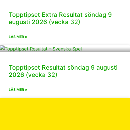
Topptipset Extra Resultat söndag 9
augusti 2026 (vecka 32)
LÄS MER »
Topptipset Resultat söndag 9 augusti
2026 (vecka 32)
LÄS MER »