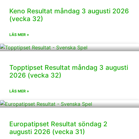
Keno Resultat måndag 3 augusti 2026
(vecka 32)
LÄS MER »
Topptipset Resultat måndag 3 augusti
2026 (vecka 32)
LÄS MER »
Europatipset Resultat söndag 2
augusti 2026 (vecka 31)