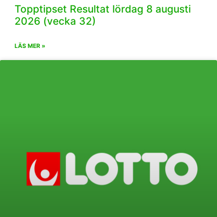
Topptipset Resultat lördag 8 augusti
2026 (vecka 32)
LÄS MER »