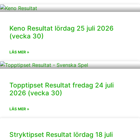
Keno Resultat lördag 25 juli 2026
(vecka 30)
LÄS MER »
Topptipset Resultat fredag 24 juli
2026 (vecka 30)
LÄS MER »
Stryktipset Resultat lördag 18 juli