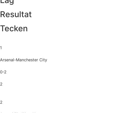
Lag
Resultat
Tecken
1
Arsenal-Manchester City
0-2
2
2