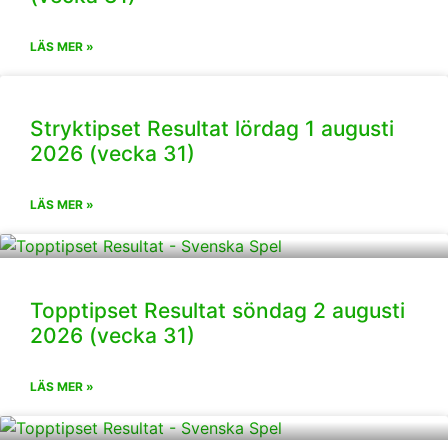
LÄS MER »
Stryktipset Resultat lördag 1 augusti
2026 (vecka 31)
LÄS MER »
Topptipset Resultat söndag 2 augusti
2026 (vecka 31)
LÄS MER »