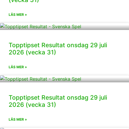
LÄS MER »
Topptipset Resultat onsdag 29 juli
2026 (vecka 31)
LÄS MER »
Topptipset Resultat onsdag 29 juli
2026 (vecka 31)
LÄS MER »