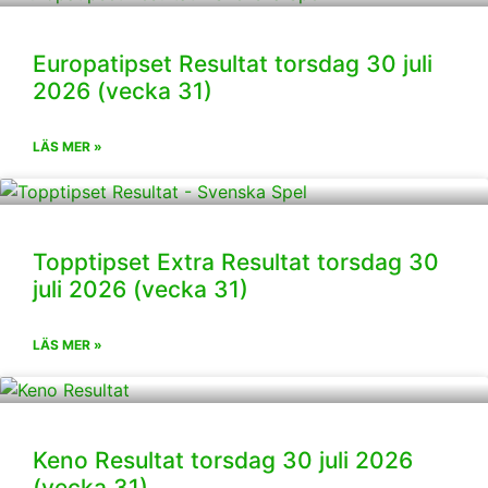
Europatipset Resultat torsdag 30 juli
2026 (vecka 31)
LÄS MER »
Topptipset Extra Resultat torsdag 30
juli 2026 (vecka 31)
LÄS MER »
Keno Resultat torsdag 30 juli 2026
(vecka 31)