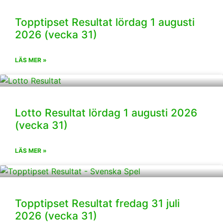
Topptipset Resultat lördag 1 augusti
2026 (vecka 31)
LÄS MER »
Lotto Resultat lördag 1 augusti 2026
(vecka 31)
LÄS MER »
Topptipset Resultat fredag 31 juli
2026 (vecka 31)