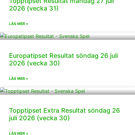
Topptipset Resultat måndag 27 juli
2026 (vecka 31)
LÄS MER »
Europatipset Resultat söndag 26 juli
2026 (vecka 30)
LÄS MER »
Topptipset Extra Resultat söndag 26
juli 2026 (vecka 30)
LÄS MER »