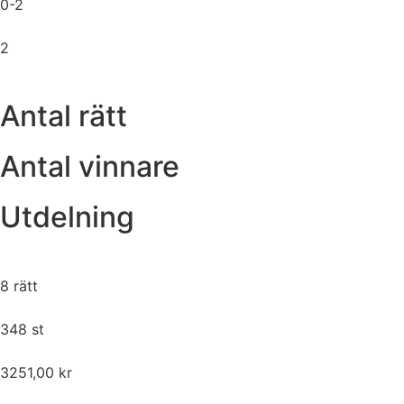
0-2
2
Antal rätt
Antal vinnare
Utdelning
8 rätt
348
st
3251,00
kr