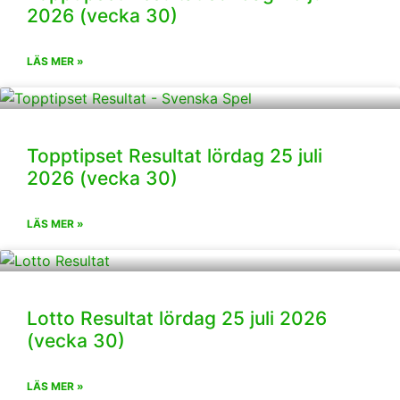
2026 (vecka 30)
LÄS MER »
Topptipset Resultat lördag 25 juli
2026 (vecka 30)
LÄS MER »
Lotto Resultat lördag 25 juli 2026
(vecka 30)
LÄS MER »