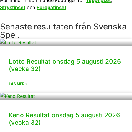
Här finner ni kommande kuponger för
Topptipset
,
Stryktipset
och
Europatipset
.
Senaste resultaten från Svenska
Spel.
Lotto Resultat onsdag 5 augusti 2026
(vecka 32)
LÄS MER »
Keno Resultat onsdag 5 augusti 2026
(vecka 32)