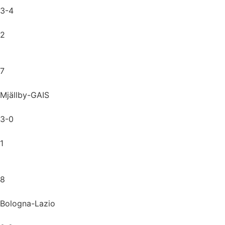
3-4
2
7
Mjällby-GAIS
3-0
1
8
Bologna-Lazio