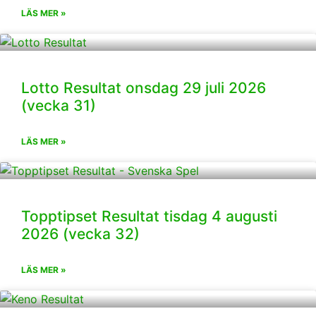
LÄS MER »
Lotto Resultat onsdag 29 juli 2026
(vecka 31)
LÄS MER »
Topptipset Resultat tisdag 4 augusti
2026 (vecka 32)
LÄS MER »