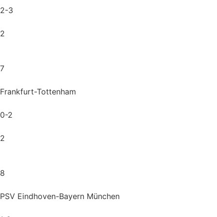
2-3
2
7
Frankfurt-Tottenham
0-2
2
8
PSV Eindhoven-Bayern München