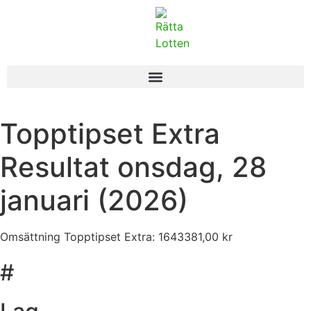
Topptipset Extra
Resultat onsdag, 28
januari (2026)
Omsättning Topptipset Extra:
1643381,00
kr
#