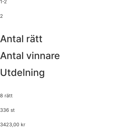
1-2
2
Antal rätt
Antal vinnare
Utdelning
8 rätt
336
st
3423,00
kr