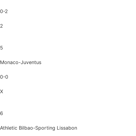
0-2
2
5
Monaco-Juventus
0-0
X
6
Athletic Bilbao-Sporting Lissabon