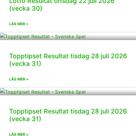
Lotto Resultat onsdag 22 juli 2026
(vecka 30)
LÄS MER »
Topptipset Resultat tisdag 28 juli 2026
(vecka 31)
LÄS MER »
Topptipset Resultat tisdag 28 juli 2026
(vecka 31)
LÄS MER »