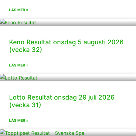
LÄS MER »
Keno Resultat onsdag 5 augusti 2026
(vecka 32)
LÄS MER »
Lotto Resultat onsdag 29 juli 2026
(vecka 31)
LÄS MER »