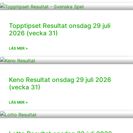
Topptipset Resultat onsdag 29 juli
2026 (vecka 31)
LÄS MER »
Keno Resultat onsdag 29 juli 2026
(vecka 31)
LÄS MER »