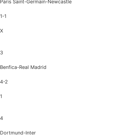
Paris Saint-Germain-Newcastle
1-1
X
3
Benfica-Real Madrid
4-2
1
4
Dortmund-Inter