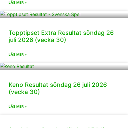
LÄS MER »
Topptipset Extra Resultat söndag 26
juli 2026 (vecka 30)
LÄS MER »
Keno Resultat söndag 26 juli 2026
(vecka 30)
LÄS MER »