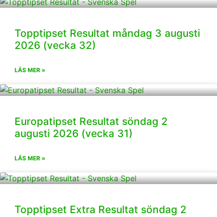
Topptipset Resultat måndag 3 augusti
2026 (vecka 32)
LÄS MER »
Europatipset Resultat söndag 2
augusti 2026 (vecka 31)
LÄS MER »
Topptipset Extra Resultat söndag 2