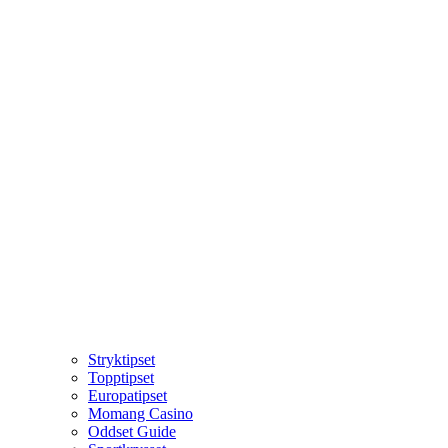
Stryktipset
Topptipset
Europatipset
Momang Casino
Oddset Guide