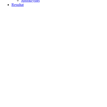
Sportkrysset
Resultat