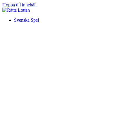
Hoppa till innehåll
Svenska Spel