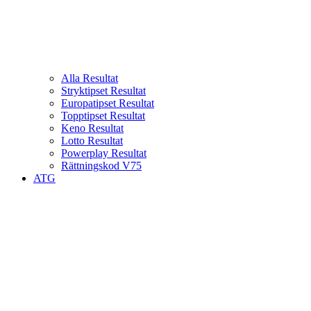
Alla Resultat
Stryktipset Resultat
Europatipset Resultat
Topptipset Resultat
Keno Resultat
Lotto Resultat
Powerplay Resultat
Rättningskod V75
ATG