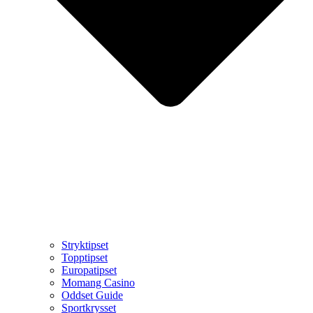
Stryktipset
Topptipset
Europatipset
Momang Casino
Oddset Guide
Sportkrysset