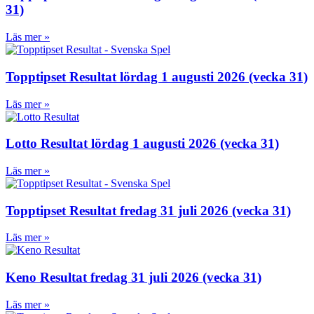
31)
Läs mer »
Topptipset Resultat lördag 1 augusti 2026 (vecka 31)
Läs mer »
Lotto Resultat lördag 1 augusti 2026 (vecka 31)
Läs mer »
Topptipset Resultat fredag 31 juli 2026 (vecka 31)
Läs mer »
Keno Resultat fredag 31 juli 2026 (vecka 31)
Läs mer »