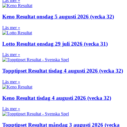
Läs mer »
Keno Resultat onsdag 5 augusti 2026 (vecka 32)
Läs mer »
Lotto Resultat onsdag 29 juli 2026 (vecka 31)
Läs mer »
Topptipset Resultat tisdag 4 augusti 2026 (vecka 32)
Läs mer »
Keno Resultat tisdag 4 augusti 2026 (vecka 32)
Läs mer »
Topptipset Resultat måndag 3 augusti 2026 (vecka