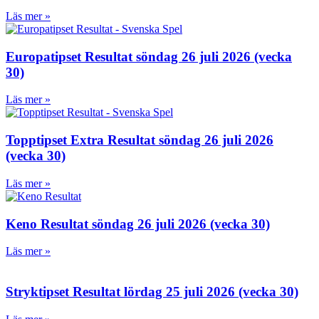
Läs mer »
Europatipset Resultat söndag 26 juli 2026 (vecka
30)
Läs mer »
Topptipset Extra Resultat söndag 26 juli 2026
(vecka 30)
Läs mer »
Keno Resultat söndag 26 juli 2026 (vecka 30)
Läs mer »
Stryktipset Resultat lördag 25 juli 2026 (vecka 30)