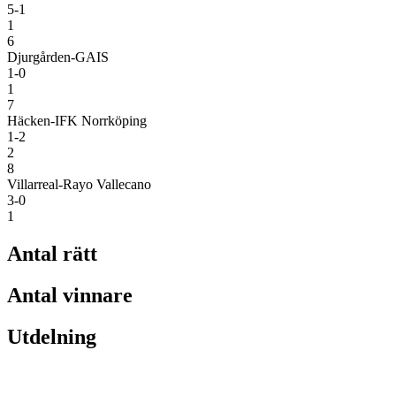
5-1
1
6
Djurgården-GAIS
1-0
1
7
Häcken-IFK Norrköping
1-2
2
8
Villarreal-Rayo Vallecano
3-0
1
Antal rätt
Antal vinnare
Utdelning