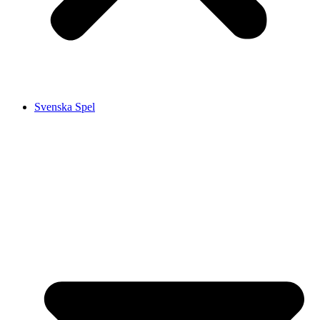
Svenska Spel