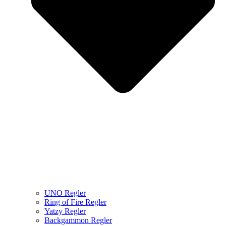
UNO Regler
Ring of Fire Regler
Yatzy Regler
Backgammon Regler