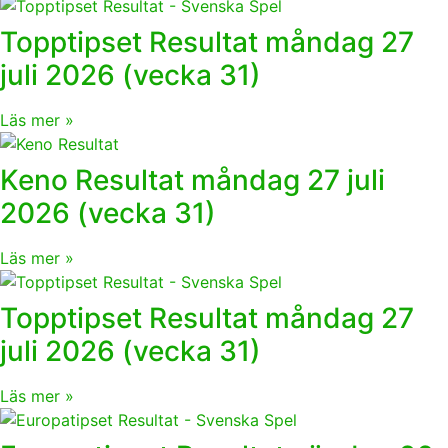
Topptipset Resultat måndag 27
juli 2026 (vecka 31)
Läs mer »
Keno Resultat måndag 27 juli
2026 (vecka 31)
Läs mer »
Topptipset Resultat måndag 27
juli 2026 (vecka 31)
Läs mer »