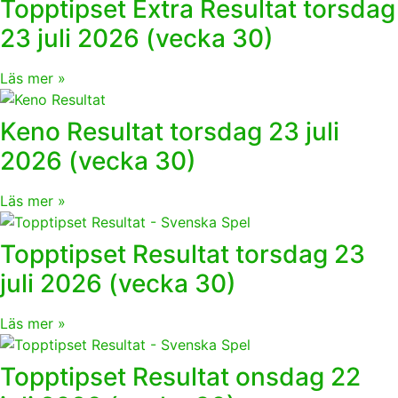
Topptipset Extra Resultat torsdag
23 juli 2026 (vecka 30)
Läs mer »
Keno Resultat torsdag 23 juli
2026 (vecka 30)
Läs mer »
Topptipset Resultat torsdag 23
juli 2026 (vecka 30)
Läs mer »
Topptipset Resultat onsdag 22