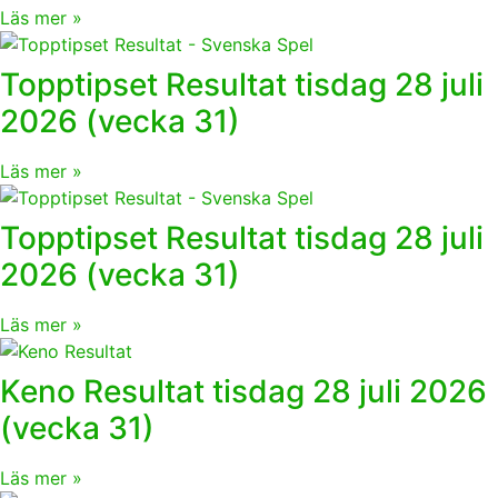
Läs mer »
Topptipset Resultat tisdag 28 juli
2026 (vecka 31)
Läs mer »
Topptipset Resultat tisdag 28 juli
2026 (vecka 31)
Läs mer »
Keno Resultat tisdag 28 juli 2026
(vecka 31)
Läs mer »