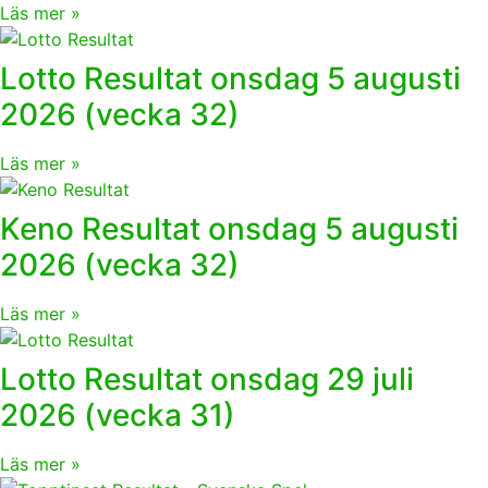
Läs mer »
Lotto Resultat onsdag 5 augusti
2026 (vecka 32)
Läs mer »
Keno Resultat onsdag 5 augusti
2026 (vecka 32)
Läs mer »
Lotto Resultat onsdag 29 juli
2026 (vecka 31)
Läs mer »