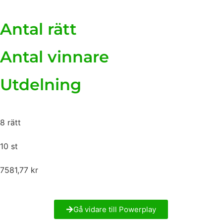
Antal rätt
Antal vinnare
Utdelning
8 rätt
10
st
7581,77
kr
Gå vidare till Powerplay