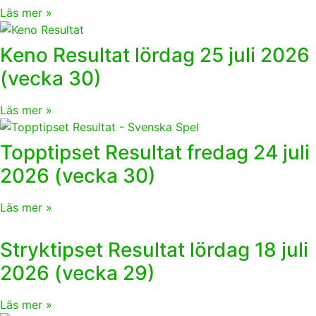
Läs mer »
Keno Resultat lördag 25 juli 2026
(vecka 30)
Läs mer »
Topptipset Resultat fredag 24 juli
2026 (vecka 30)
Läs mer »
Stryktipset Resultat lördag 18 juli
2026 (vecka 29)
Läs mer »