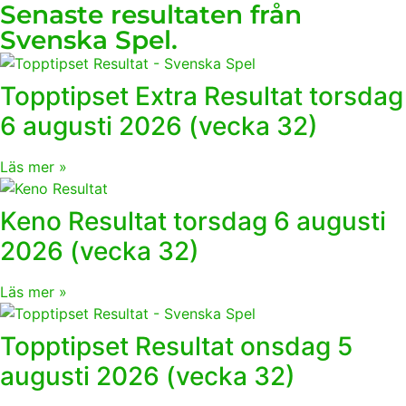
Senaste resultaten från
Svenska Spel.
Topptipset Extra Resultat torsdag
6 augusti 2026 (vecka 32)
Läs mer »
Keno Resultat torsdag 6 augusti
2026 (vecka 32)
Läs mer »
Topptipset Resultat onsdag 5
augusti 2026 (vecka 32)