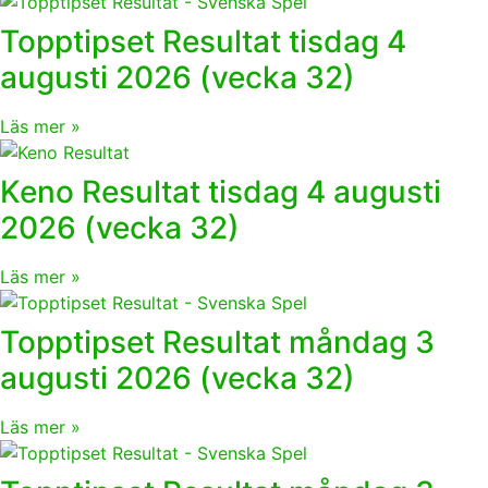
Topptipset Resultat tisdag 4
augusti 2026 (vecka 32)
Läs mer »
Keno Resultat tisdag 4 augusti
2026 (vecka 32)
Läs mer »
Topptipset Resultat måndag 3
augusti 2026 (vecka 32)
Läs mer »