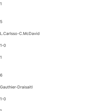
1
5
L.Carlsso-C.McDavid
1-0
1
6
Gauthier-Draisaitl
1-0
1