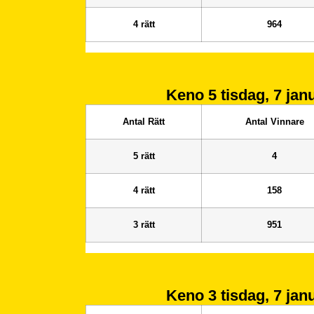
4 rätt
964
Keno 5
tisdag, 7 jan
Antal Rätt
Antal Vinnare
5 rätt
4
4 rätt
158
3 rätt
951
Keno 3
tisdag, 7 jan