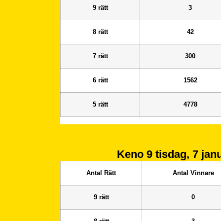
9 rätt
3
8 rätt
42
7 rätt
300
6 rätt
1562
5 rätt
4778
Keno 9
tisdag, 7 jan
Antal Rätt
Antal Vinnare
9 rätt
0