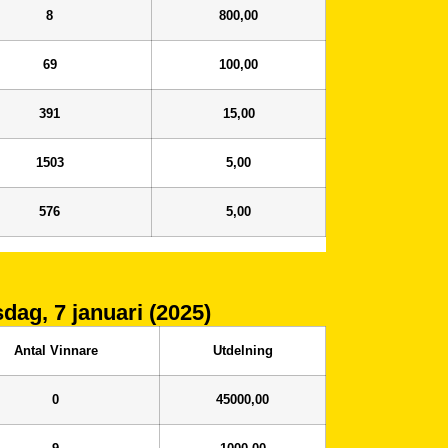
8
800,00
69
100,00
391
15,00
1503
5,00
576
5,00
sdag, 7 januari (2025)
Antal Vinnare
Utdelning
0
45000,00