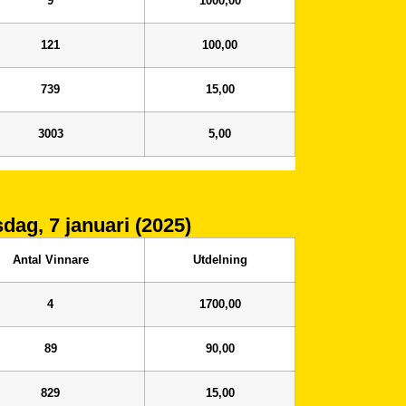
9
1000,00
121
100,00
739
15,00
3003
5,00
sdag, 7 januari (2025)
Antal Vinnare
Utdelning
4
1700,00
89
90,00
829
15,00