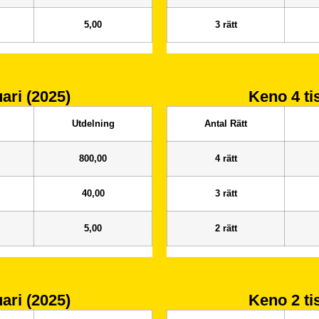
5,00
3 rätt
uari (2025)
Keno 4
ti
Utdelning
Antal Rätt
800,00
4 rätt
40,00
3 rätt
5,00
2 rätt
uari (2025)
Keno 2
ti