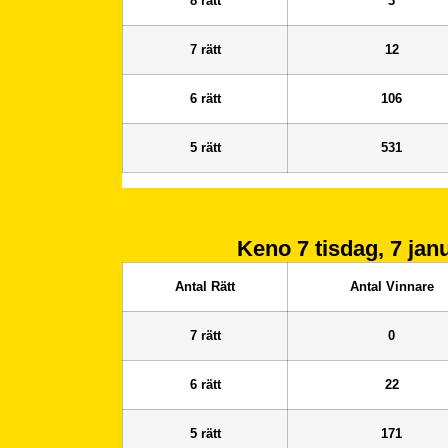
8 rätt
3
7 rätt
12
6 rätt
106
5 rätt
531
Keno 7
tisdag, 7 jan
Antal Rätt
Antal Vinnare
7 rätt
0
6 rätt
22
5 rätt
171