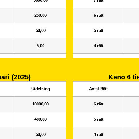
5000,00
7 rätt
250,00
6 rätt
50,00
5 rätt
5,00
4 rätt
uari (2025)
Keno 6
ti
Utdelning
Antal Rätt
10000,00
6 rätt
400,00
5 rätt
50,00
4 rätt