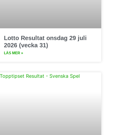
Lotto Resultat onsdag 29 juli
2026 (vecka 31)
LÄS MER »