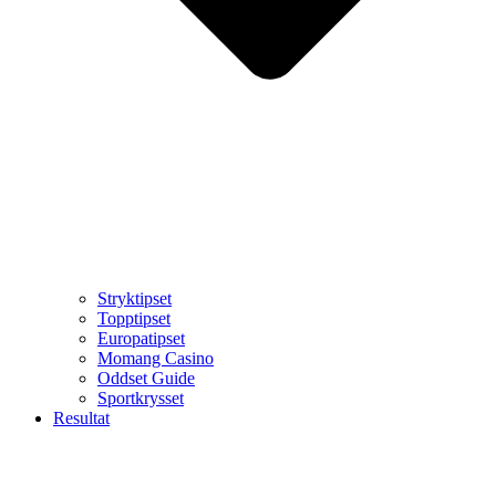
Stryktipset
Topptipset
Europatipset
Momang Casino
Oddset Guide
Sportkrysset
Resultat