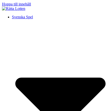
Hoppa till innehåll
Svenska Spel