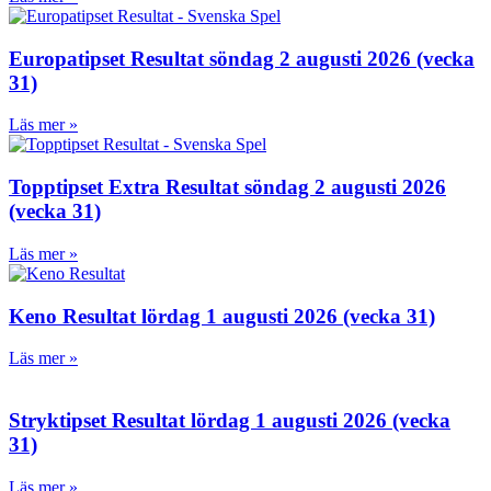
Europatipset Resultat söndag 2 augusti 2026 (vecka
31)
Läs mer »
Topptipset Extra Resultat söndag 2 augusti 2026
(vecka 31)
Läs mer »
Keno Resultat lördag 1 augusti 2026 (vecka 31)
Läs mer »
Stryktipset Resultat lördag 1 augusti 2026 (vecka
31)
Läs mer »