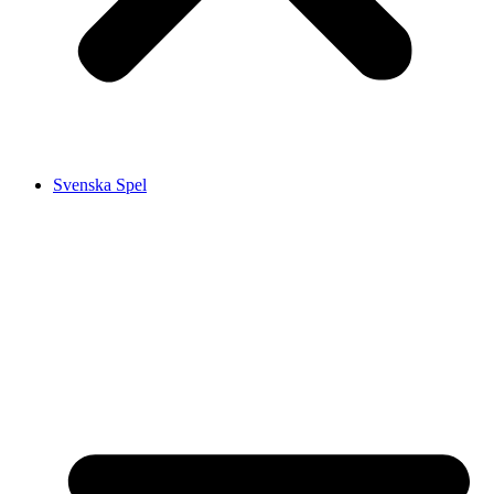
Svenska Spel