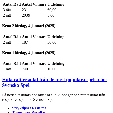
Antal Rätt
Antal Vinnare
Utdelning
3 rätt
231
60,00
2 rätt
2039
5,00
Keno 2
lördag, 4 januari (2025)
Antal Rätt
Antal Vinnare
Utdelning
2 rätt
187
30,00
Keno 1
lördag, 4 januari (2025)
Antal Rätt
Antal Vinnare
Utdelning
1 rätt
740
10,00
Hitta rätt resultat från de mest populära spelen hos
Svenska Spel.
På nedan resultatsidor hittar ni alla kuponger och rätt resultat från
respektive spel hos Svenska Spel.
Stryktipset Resultat
Topptipset Resultat