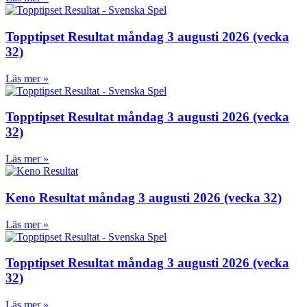
Topptipset Resultat måndag 3 augusti 2026 (vecka
32)
Läs mer »
Topptipset Resultat måndag 3 augusti 2026 (vecka
32)
Läs mer »
Keno Resultat måndag 3 augusti 2026 (vecka 32)
Läs mer »
Topptipset Resultat måndag 3 augusti 2026 (vecka
32)
Läs mer »