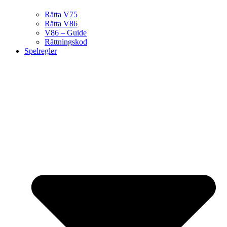
Rätta V75
Rätta V86
V86 – Guide
Rättningskod
Spelregler