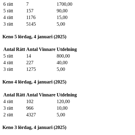
6 rätt
7
1700,00
5 rätt
157
90,00
4 rätt
1176
15,00
3 rätt
5145
5,00
Keno 5
lördag, 4 januari (2025)
Antal Rätt
Antal Vinnare
Utdelning
5 rätt
14
800,00
4 rätt
227
40,00
3 rätt
1275
5,00
Keno 4
lördag, 4 januari (2025)
Antal Rätt
Antal Vinnare
Utdelning
4 rätt
102
120,00
3 rätt
966
10,00
2 rätt
4327
5,00
Keno 3
lördag, 4 januari (2025)