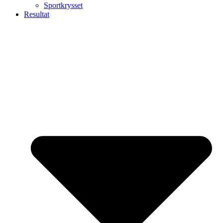
Sportkrysset
Resultat