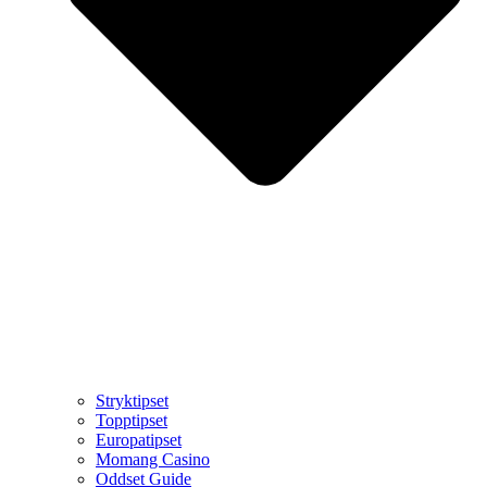
Stryktipset
Topptipset
Europatipset
Momang Casino
Oddset Guide