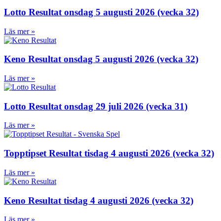
Lotto Resultat onsdag 5 augusti 2026 (vecka 32)
Läs mer »
Keno Resultat onsdag 5 augusti 2026 (vecka 32)
Läs mer »
Lotto Resultat onsdag 29 juli 2026 (vecka 31)
Läs mer »
Topptipset Resultat tisdag 4 augusti 2026 (vecka 32)
Läs mer »
Keno Resultat tisdag 4 augusti 2026 (vecka 32)
Läs mer »