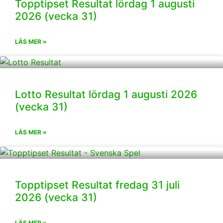
Topptipset Resultat lördag 1 augusti
2026 (vecka 31)
LÄS MER »
Lotto Resultat lördag 1 augusti 2026
(vecka 31)
LÄS MER »
Topptipset Resultat fredag 31 juli
2026 (vecka 31)
LÄS MER »