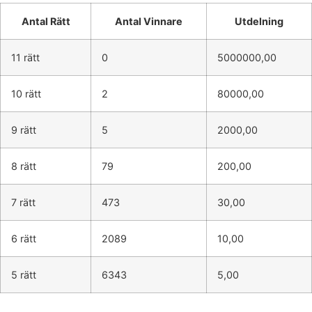
Antal Rätt
Antal Vinnare
Utdelning
11 rätt
0
5000000,00
10 rätt
2
80000,00
9 rätt
5
2000,00
8 rätt
79
200,00
7 rätt
473
30,00
6 rätt
2089
10,00
5 rätt
6343
5,00