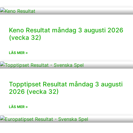
Keno Resultat måndag 3 augusti 2026
(vecka 32)
LÄS MER »
Topptipset Resultat måndag 3 augusti
2026 (vecka 32)
LÄS MER »