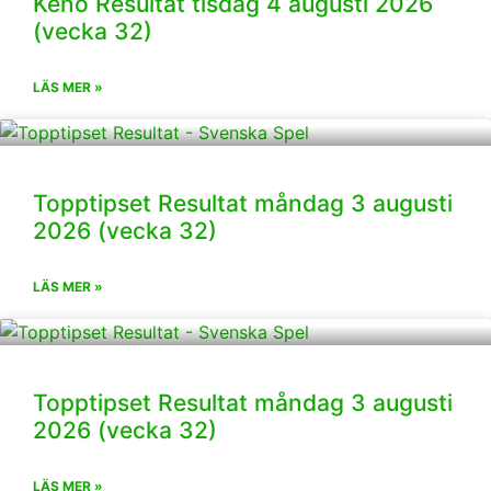
Keno Resultat tisdag 4 augusti 2026
(vecka 32)
LÄS MER »
Topptipset Resultat måndag 3 augusti
2026 (vecka 32)
LÄS MER »
Topptipset Resultat måndag 3 augusti
2026 (vecka 32)
LÄS MER »