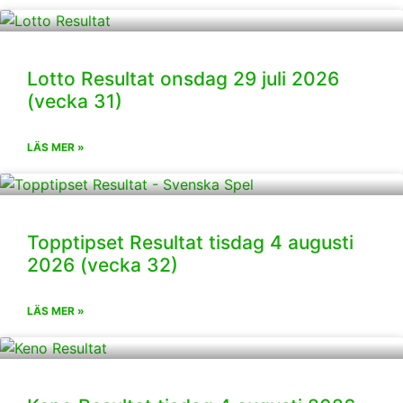
Lotto Resultat onsdag 29 juli 2026
(vecka 31)
LÄS MER »
Topptipset Resultat tisdag 4 augusti
2026 (vecka 32)
LÄS MER »