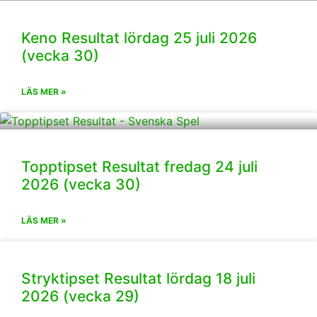
Keno Resultat lördag 25 juli 2026
(vecka 30)
LÄS MER »
Topptipset Resultat fredag 24 juli
2026 (vecka 30)
LÄS MER »
Stryktipset Resultat lördag 18 juli
2026 (vecka 29)