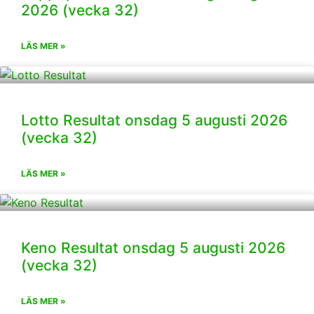
2026 (vecka 32)
LÄS MER »
Lotto Resultat onsdag 5 augusti 2026
(vecka 32)
LÄS MER »
Keno Resultat onsdag 5 augusti 2026
(vecka 32)
LÄS MER »