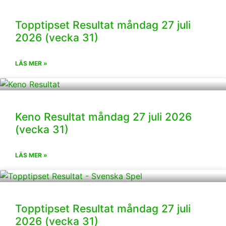
Topptipset Resultat måndag 27 juli
2026 (vecka 31)
LÄS MER »
Keno Resultat måndag 27 juli 2026
(vecka 31)
LÄS MER »
Topptipset Resultat måndag 27 juli
2026 (vecka 31)