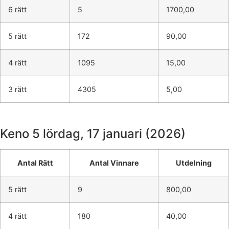
6 rätt
5
1700,00
5 rätt
172
90,00
4 rätt
1095
15,00
3 rätt
4305
5,00
Keno 5
lördag, 17 januari (2026)
Antal Rätt
Antal Vinnare
Utdelning
5 rätt
9
800,00
4 rätt
180
40,00