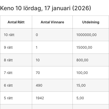
Keno 10
lördag, 17 januari (2026)
Antal Rätt
Antal Vinnare
Utdelning
10 rätt
0
1000000,00
9 rätt
1
15000,00
8 rätt
10
800,00
7 rätt
70
100,00
6 rätt
490
15,00
5 rätt
1942
5,00