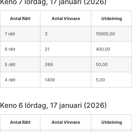
Keno 7
lördag, 17 januari (2026)
Antal Rätt
Antal Vinnare
Utdelning
7 rätt
3
10000,00
6 rätt
21
400,00
5 rätt
269
50,00
4 rätt
1409
5,00
Keno 6
lördag, 17 januari (2026)
Antal Rätt
Antal Vinnare
Utdelning