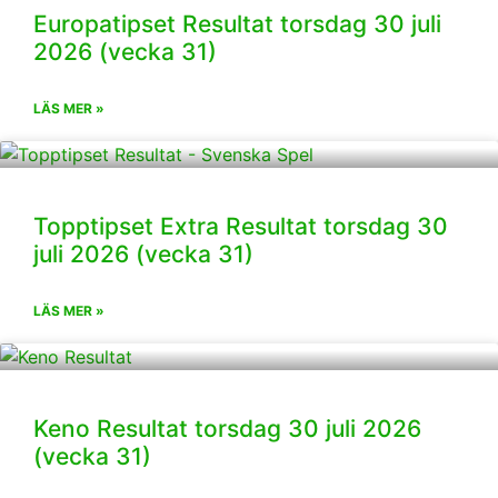
Europatipset Resultat torsdag 30 juli
2026 (vecka 31)
LÄS MER »
Topptipset Extra Resultat torsdag 30
juli 2026 (vecka 31)
LÄS MER »
Keno Resultat torsdag 30 juli 2026
(vecka 31)