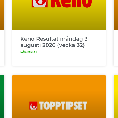
Keno Resultat måndag 3
augusti 2026 (vecka 32)
LÄS MER »