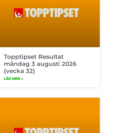
Topptipset Resultat
måndag 3 augusti 2026
(vecka 32)
LÄS MER »