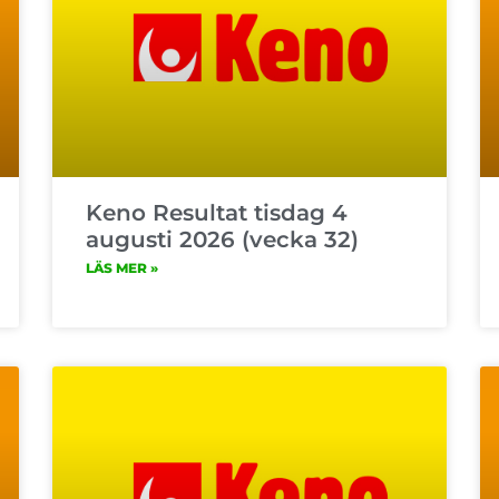
Keno Resultat tisdag 4
augusti 2026 (vecka 32)
LÄS MER »