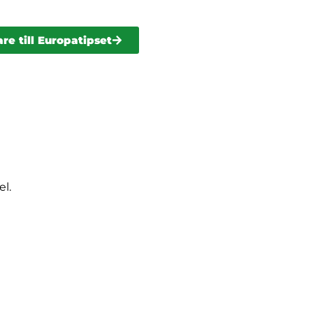
re till Europatipset
el.