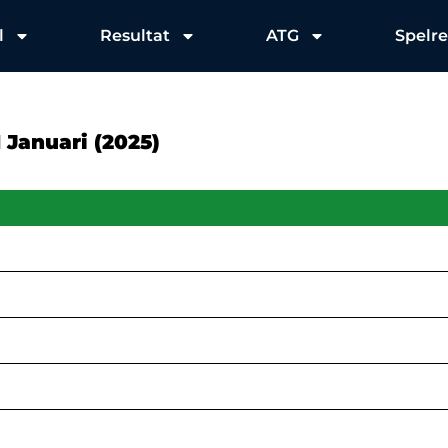
l
Resultat
ATG
Spelre
 Januari (2025)