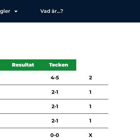
gler
Vad är…?
Resultat
Tecken
4-5
2
2-1
1
2-1
1
2-1
1
0-0
X