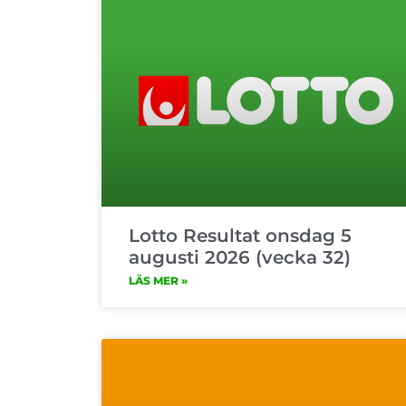
Lotto Resultat onsdag 5
augusti 2026 (vecka 32)
LÄS MER »