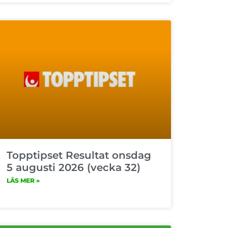
Topptipset Resultat onsdag
5 augusti 2026 (vecka 32)
LÄS MER »