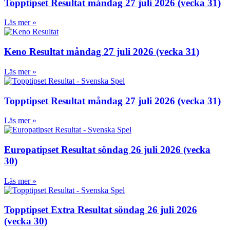
Topptipset Resultat måndag 27 juli 2026 (vecka 31)
Läs mer »
Keno Resultat måndag 27 juli 2026 (vecka 31)
Läs mer »
Topptipset Resultat måndag 27 juli 2026 (vecka 31)
Läs mer »
Europatipset Resultat söndag 26 juli 2026 (vecka
30)
Läs mer »
Topptipset Extra Resultat söndag 26 juli 2026
(vecka 30)