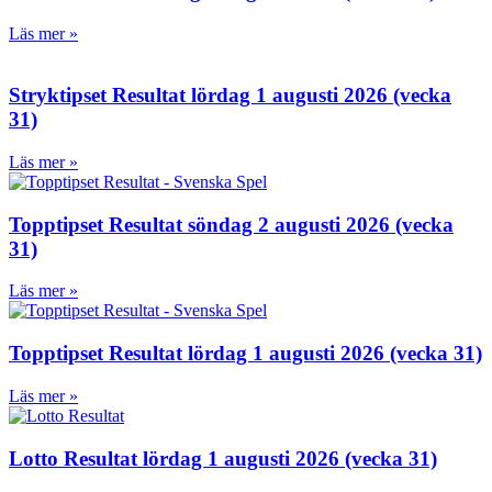
Läs mer »
Stryktipset Resultat lördag 1 augusti 2026 (vecka
31)
Läs mer »
Topptipset Resultat söndag 2 augusti 2026 (vecka
31)
Läs mer »
Topptipset Resultat lördag 1 augusti 2026 (vecka 31)
Läs mer »
Lotto Resultat lördag 1 augusti 2026 (vecka 31)