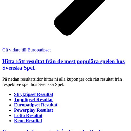
Gå vidare till Europatipset
Hitta rätt resultat från de mest populära spelen hos
Svenska Spel.
På nedan resultatsidor hittar ni alla kuponger och rätt resultat från
respektive spel hos Svenska Spel.
Stryktipset Resultat
Topptipset Resultat
Europatipset Resultat
Powerplay Resultat
Lotto Resultat
Keno Resultat