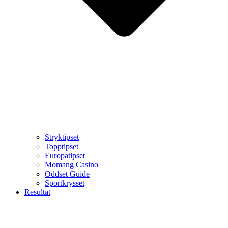
Stryktipset
Topptipset
Europatipset
Momang Casino
Oddset Guide
Sportkrysset
Resultat