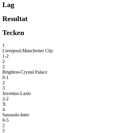
Lag
Resultat
Tecken
1
Liverpool-Manchester City
1-2
2
2
Brighton-Crystal Palace
0-1
2
3
Juventus-Lazio
2-2
X
4
Sassuolo-Inter
0-5
2
5