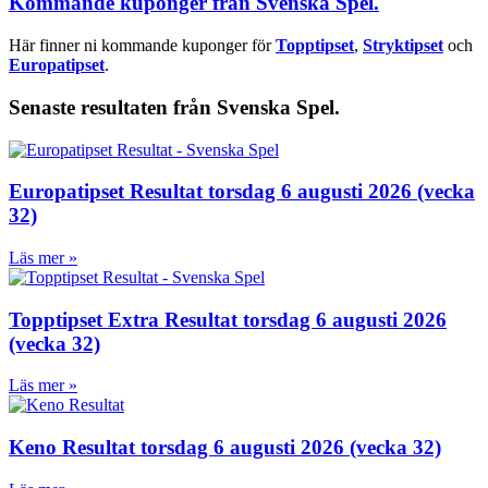
Kommande kuponger från Svenska Spel.
Här finner ni kommande kuponger för
Topptipset
,
Stryktipset
och
Europatipset
.
Senaste resultaten från Svenska Spel.
Europatipset Resultat torsdag 6 augusti 2026 (vecka
32)
Läs mer »
Topptipset Extra Resultat torsdag 6 augusti 2026
(vecka 32)
Läs mer »
Keno Resultat torsdag 6 augusti 2026 (vecka 32)