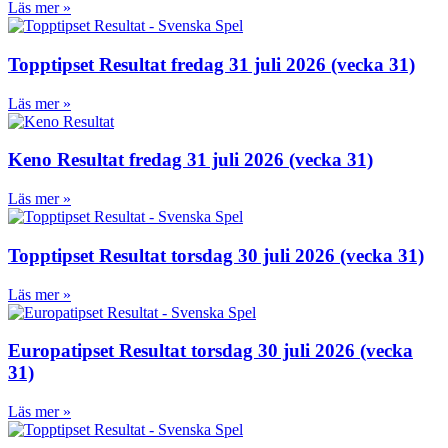
Läs mer »
Topptipset Resultat fredag 31 juli 2026 (vecka 31)
Läs mer »
Keno Resultat fredag 31 juli 2026 (vecka 31)
Läs mer »
Topptipset Resultat torsdag 30 juli 2026 (vecka 31)
Läs mer »
Europatipset Resultat torsdag 30 juli 2026 (vecka
31)
Läs mer »