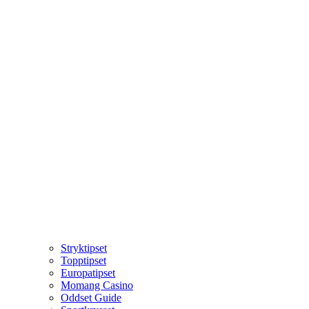
Stryktipset
Topptipset
Europatipset
Momang Casino
Oddset Guide