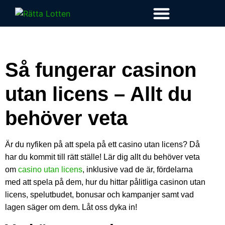
Så fungerar casinon
utan licens – Allt du
behöver veta
Är du nyfiken på att spela på ett casino utan licens? Då
har du kommit till rätt ställe! Lär dig allt du behöver veta
om
casino utan licens
, inklusive vad de är, fördelarna
med att spela på dem, hur du hittar pålitliga casinon utan
licens, spelutbudet, bonusar och kampanjer samt vad
lagen säger om dem. Låt oss dyka in!