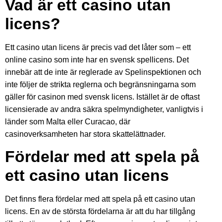
Vad är ett casino utan
licens?
Ett casino utan licens är precis vad det låter som – ett
online casino som inte har en svensk spellicens. Det
innebär att de inte är reglerade av Spelinspektionen och
inte följer de strikta reglerna och begränsningarna som
gäller för casinon med svensk licens. Istället är de oftast
licensierade av andra säkra spelmyndigheter, vanligtvis i
länder som Malta eller Curacao, där
casinoverksamheten har stora skattelättnader.
Fördelar med att spela på
ett casino utan licens
Det finns flera fördelar med att spela på ett casino utan
licens. En av de största fördelarna är att du har tillgång