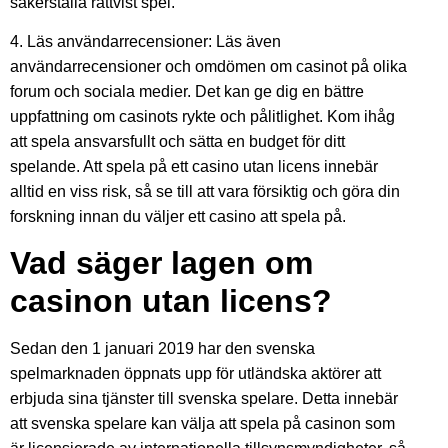
säkerställa rättvist spel.
4. Läs användarrecensioner: Läs även
användarrecensioner och omdömen om casinot på olika
forum och sociala medier. Det kan ge dig en bättre
uppfattning om casinots rykte och pålitlighet. Kom ihåg
att spela ansvarsfullt och sätta en budget för ditt
spelande. Att spela på ett casino utan licens innebär
alltid en viss risk, så se till att vara försiktig och göra din
forskning innan du väljer ett casino att spela på.
Vad säger lagen om
casinon utan licens?
Sedan den 1 januari 2019 har den svenska
spelmarknaden öppnats upp för utländska aktörer att
erbjuda sina tjänster till svenska spelare. Detta innebär
att svenska spelare kan välja att spela på casinon som