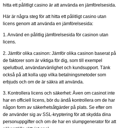
hitta ett pålitligt casino är att använda en jämförelsesida.
Här är några steg för att hitta ett pålitligt casino utan
licens genom att använda en jämförelsesida:
1. Använd en pålitlig jämförelsesida för casinon utan
licens.
2. Jämför olika casinon: Jämför olika casinon baserat på
de faktorer som är viktiga för dig, som till exempel
spelutbud, användarvänlighet och kundsupport. Tänk
också på att kolla upp vilka betalningsmetoder som
erbjuds och om de är säkra att använda.
3. Kontrollera licens och säkerhet: Även om casinot inte
har en officiell licens, bör du ändå kontrollera om de har
någon form av säkerhetsåtgärder på plats. Se efter om
de använder sig av SSL-kryptering för att skydda dina
personuppgifter och om de har en slumpgenerator för att