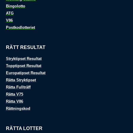
Bingolotto
ATG
V86
Postkodlotteriet
RÄTT RESULTAT
Stryktipset Resultat
Topptipset Resultat
Europatipset Resultat
Rätta Stryktipset
Rätta Fullträff
Rätta V75
Rätta V86
Rättningskod
RÄTTA LOTTER