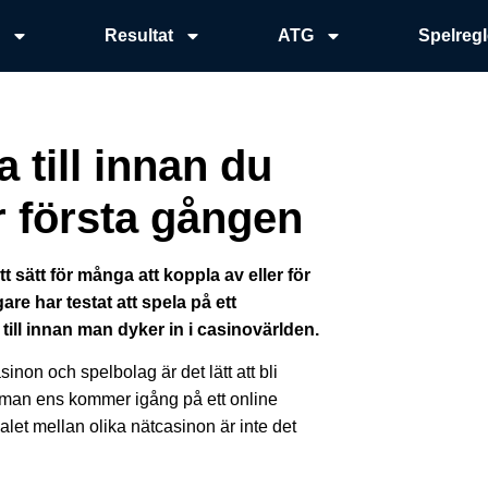
l
Resultat
ATG
Spelregl
 till innan du
r första gången
tt sätt för många att koppla av eller för
are har testat att spela på ett
till innan man dyker in i casinovärlden.
inon och spelbolag är det lätt att bli
ur man ens kommer igång på ett online
et mellan olika nätcasinon är inte det