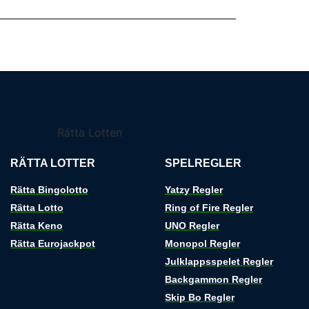
RÄTTA LOTTER
SPELREGLER
Rätta Bingolotto
Yatzy Regler
Rätta Lotto
Ring of Fire Regler
Rätta Keno
UNO Regler
Rätta Eurojackpot
Monopol Regler
Julklappsspelet Regler
Backgammon Regler
Skip Bo Regler