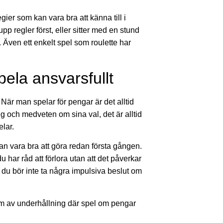
egier som kan vara bra att känna till i
p regler först, eller sitter med en stund
ll. Även ett enkelt spel som roulette har
pela ansvarsfullt
. När man spelar för pengar är det alltid
ktig och medveten om sina val, det är alltid
elar.
kan vara bra att göra redan första gången.
har råd att förlora utan att det påverkar
h du bör inte ta några impulsiva beslut om
 form av underhållning där spel om pengar