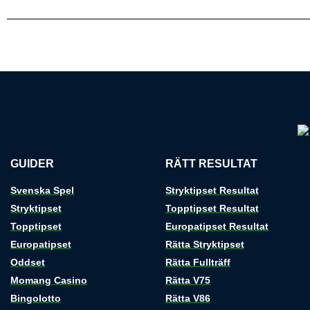
GUIDER
RÄTT RESULTAT
Svenska Spel
Stryktipset Resultat
Stryktipset
Topptipset Resultat
Topptipset
Europatipset Resultat
Europatipset
Rätta Stryktipset
Oddset
Rätta Fullträff
Momang Casino
Rätta V75
Bingolotto
Rätta V86