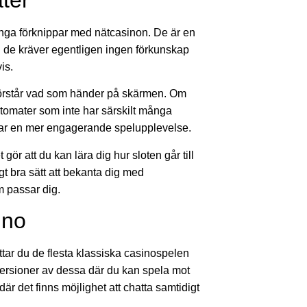
ånga förknippar med nätcasinon. De är en
 de kräver egentligen ingen förkunskap
is.
 förstår vad som händer på skärmen. Om
utomater som inte har särskilt många
apar en mer engagerande spelupplevelse.
ör att du kan lära dig hur sloten går till
gt bra sätt att bekanta dig med
m passar dig.
ino
ttar du de flesta klassiska casinospelen
versioner av dessa där du kan spela mot
är det finns möjlighet att chatta samtidigt