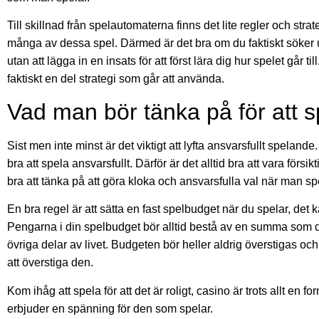
Till skillnad från spelautomaterna finns det lite regler och strat
många av dessa spel. Därmed är det bra om du faktiskt söker up
utan att lägga in en insats för att först lära dig hur spelet går ti
faktiskt en del strategi som går att använda.
Vad man bör tänka på för att s
Sist men inte minst är det viktigt att lyfta ansvarsfullt spelande
bra att spela ansvarsfullt. Därför är det alltid bra att vara försi
bra att tänka på att göra kloka och ansvarsfulla val när man sp
En bra regel är att sätta en fast spelbudget när du spelar, det 
Pengarna i din spelbudget bör alltid bestå av en summa som du 
övriga delar av livet. Budgeten bör heller aldrig överstigas oc
att överstiga den.
Kom ihåg att spela för att det är roligt, casino är trots allt en
erbjuder en spänning för den som spelar.