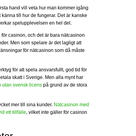
första hand vill veta hur man kommer igång
 känna till hur de fungerar. Det är kanske
erkar spelupplevelsen en hel del.
 för casinon, och det är bara nätcasinon
er. Men som spelare är det lagligt att
gränsningar för nätcasinon som då måste
yg för att spela ansvarsfullt, god tid för
tala skatt i Sverige. Men alla mynt har
o utan svensk licens
på grund av de stora
cket mer till sina kunder.
Nätcasinon med
ett tillfälle
, vilket inte gäller för casinon
ater