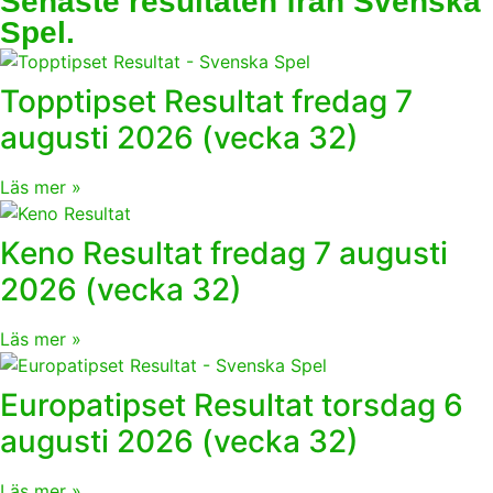
Senaste resultaten från Svenska
Spel.
Topptipset Resultat fredag 7
augusti 2026 (vecka 32)
Läs mer »
Keno Resultat fredag 7 augusti
2026 (vecka 32)
Läs mer »
Europatipset Resultat torsdag 6
augusti 2026 (vecka 32)
Läs mer »