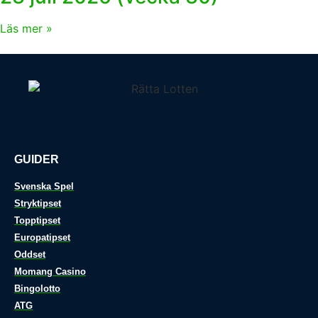
Läs mer »
GUIDER
Svenska Spel
Stryktipset
Topptipset
Europatipset
Oddset
Momang Casino
Bingolotto
ATG