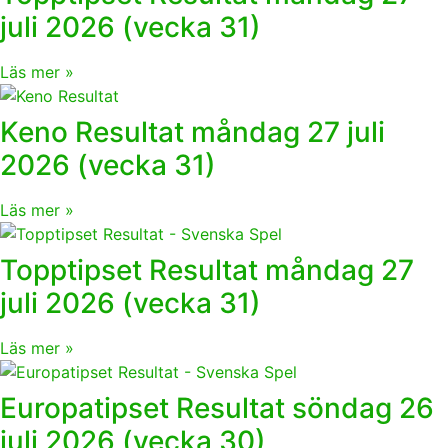
juli 2026 (vecka 31)
Läs mer »
Keno Resultat måndag 27 juli
2026 (vecka 31)
Läs mer »
Topptipset Resultat måndag 27
juli 2026 (vecka 31)
Läs mer »
Europatipset Resultat söndag 26
juli 2026 (vecka 30)