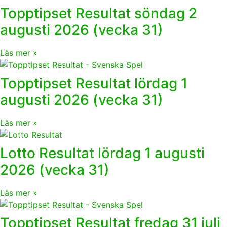
Topptipset Resultat söndag 2
augusti 2026 (vecka 31)
Läs mer »
Topptipset Resultat lördag 1
augusti 2026 (vecka 31)
Läs mer »
Lotto Resultat lördag 1 augusti
2026 (vecka 31)
Läs mer »
Topptipset Resultat fredag 31 juli