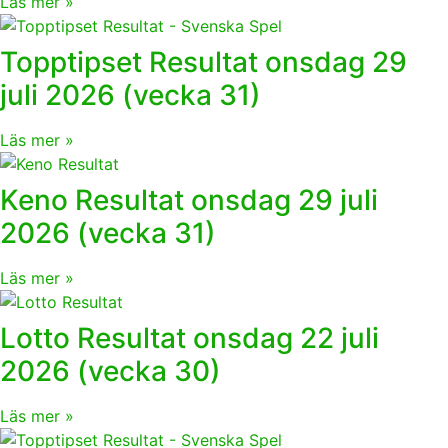
Läs mer »
Topptipset Resultat onsdag 29
juli 2026 (vecka 31)
Läs mer »
Keno Resultat onsdag 29 juli
2026 (vecka 31)
Läs mer »
Lotto Resultat onsdag 22 juli
2026 (vecka 30)
Läs mer »