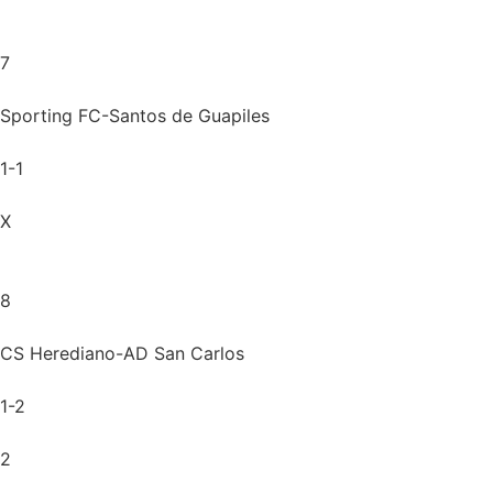
7
Sporting FC-Santos de Guapiles
1-1
X
8
CS Herediano-AD San Carlos
1-2
2