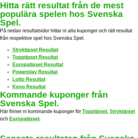
Hitta rätt resultat från de mest
populära spelen hos Svenska
Spel.
På nedan resultatsidor hittar ni alla kuponger och rätt resultat
från respektive spel hos Svenska Spel.
Stryktipset Resultat
Topptipset Resultat
Europatipset Resultat
Powerplay Resultat
Lotto Resultat
Keno Resultat
Kommande kuponger från
Svenska Spel.
Här finner ni kommande kuponger för
Topptipset
,
Stryktipset
och
Europatipset
.