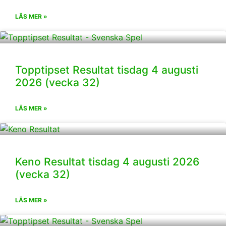
LÄS MER »
Topptipset Resultat tisdag 4 augusti
2026 (vecka 32)
LÄS MER »
Keno Resultat tisdag 4 augusti 2026
(vecka 32)
LÄS MER »