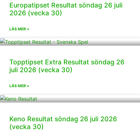
Europatipset Resultat söndag 26 juli
2026 (vecka 30)
LÄS MER »
Topptipset Extra Resultat söndag 26
juli 2026 (vecka 30)
LÄS MER »
Keno Resultat söndag 26 juli 2026
(vecka 30)