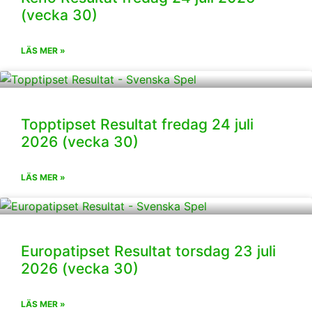
(vecka 30)
LÄS MER »
Topptipset Resultat fredag 24 juli
2026 (vecka 30)
LÄS MER »
Europatipset Resultat torsdag 23 juli
2026 (vecka 30)
LÄS MER »