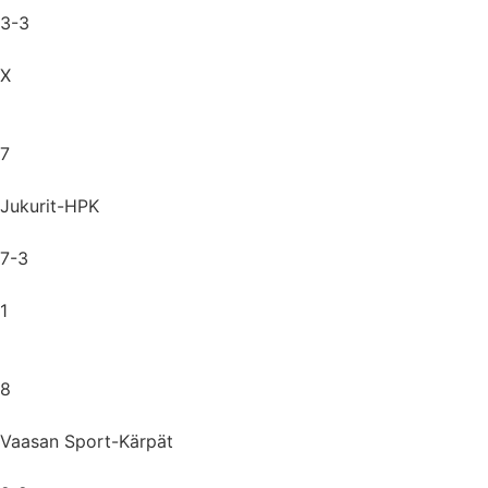
3-3
X
7
Jukurit-HPK
7-3
1
8
Vaasan Sport-Kärpät