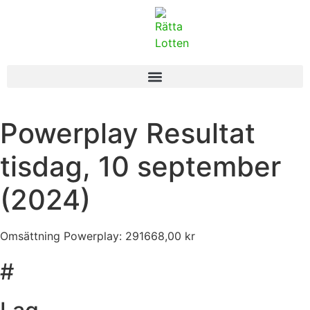
Powerplay
Resultat
tisdag, 10 september
(2024)
Omsättning Powerplay:
291668,00
kr
#