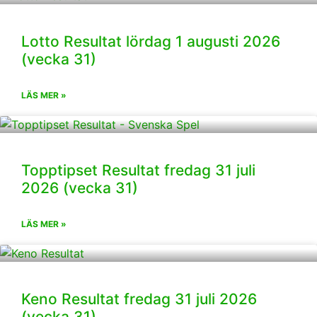
Lotto Resultat lördag 1 augusti 2026
(vecka 31)
LÄS MER »
Topptipset Resultat fredag 31 juli
2026 (vecka 31)
LÄS MER »
Keno Resultat fredag 31 juli 2026
(vecka 31)