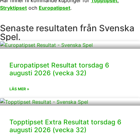
Här finner ni kommande kuponger för
Topptipset
,
Stryktipset
och
Europatipset
.
Senaste resultaten från Svenska
Spel.
Europatipset Resultat torsdag 6
augusti 2026 (vecka 32)
LÄS MER »
Topptipset Extra Resultat torsdag 6
augusti 2026 (vecka 32)