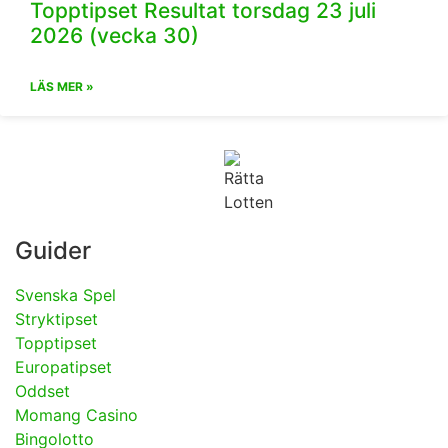
Topptipset Resultat torsdag 23 juli
2026 (vecka 30)
LÄS MER »
Guider
Svenska Spel
Stryktipset
Topptipset
Europatipset
Oddset
Momang Casino
Bingolotto