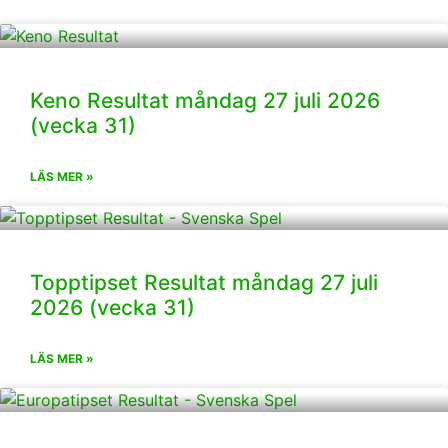
Keno Resultat måndag 27 juli 2026
(vecka 31)
LÄS MER »
Topptipset Resultat måndag 27 juli
2026 (vecka 31)
LÄS MER »