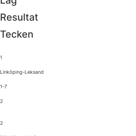
Lag
Resultat
Tecken
1
Linköping-Leksand
1-7
2
2