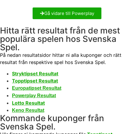
Gå vidare till Powerplay
Hitta rätt resultat från de mest
populära spelen hos Svenska
Spel.
På nedan resultatsidor hittar ni alla kuponger och rätt
resultat från respektive spel hos Svenska Spel.
Stryktipset Resultat
Topptipset Resultat
Europatipset Resultat
Powerplay Resultat
Lotto Resultat
Keno Resultat
Kommande kuponger från
Svenska Spel.