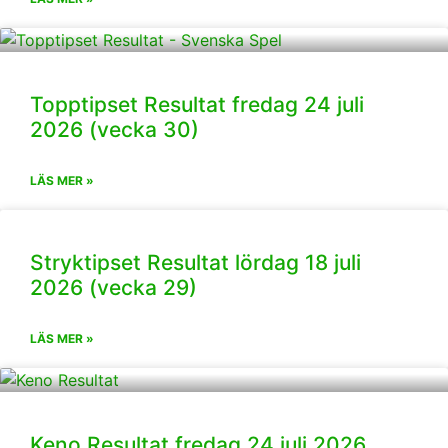
Topptipset Resultat fredag 24 juli
2026 (vecka 30)
LÄS MER »
Stryktipset Resultat lördag 18 juli
2026 (vecka 29)
LÄS MER »
Keno Resultat fredag 24 juli 2026