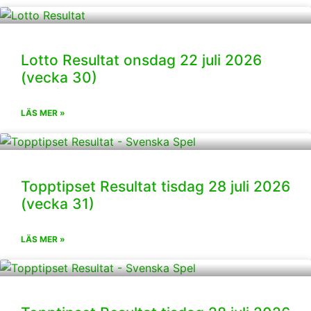
Lotto Resultat onsdag 22 juli 2026
(vecka 30)
LÄS MER »
Topptipset Resultat tisdag 28 juli 2026
(vecka 31)
LÄS MER »