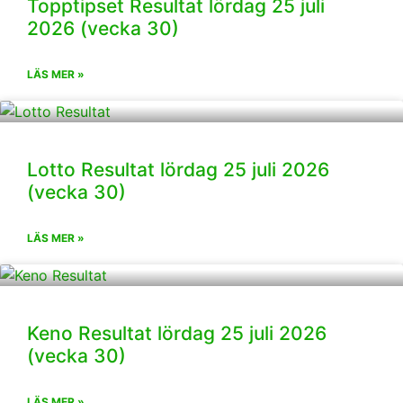
Topptipset Resultat lördag 25 juli
2026 (vecka 30)
LÄS MER »
Lotto Resultat lördag 25 juli 2026
(vecka 30)
LÄS MER »
Keno Resultat lördag 25 juli 2026
(vecka 30)
LÄS MER »