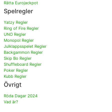
Rätta Eurojackpot
Spelregler
Yatzy Regler
Ring of Fire Regler
UNO Regler
Monopol Regler
Julklappsspelet Regler
Backgammon Regler
Skip Bo Regler
Shuffleboard Regler
Poker Regler
Kubb Regler
Övrigt
Röda Dagar 2024
Vad är?