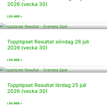
2026 (vecka 30)
LÄS MER »
Topptipset Resultat söndag 26 juli
2026 (vecka 30)
LÄS MER »
Topptipset Resultat lördag 25 juli
2026 (vecka 30)
LÄS MER »