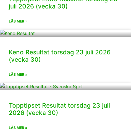
juli 2026 (vecka 30)
LÄS MER »
Keno Resultat torsdag 23 juli 2026
(vecka 30)
LÄS MER »
Topptipset Resultat torsdag 23 juli
2026 (vecka 30)
LÄS MER »