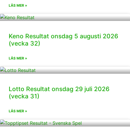
LÄS MER »
Keno Resultat onsdag 5 augusti 2026
(vecka 32)
LÄS MER »
Lotto Resultat onsdag 29 juli 2026
(vecka 31)
LÄS MER »