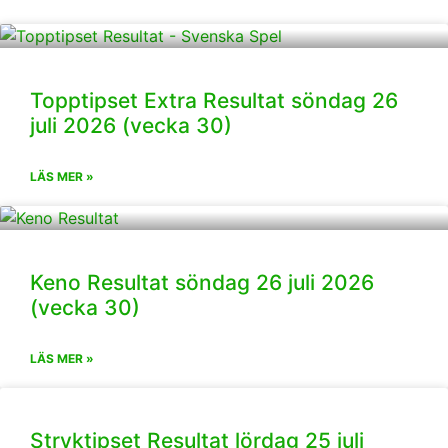
Topptipset Extra Resultat söndag 26
juli 2026 (vecka 30)
LÄS MER »
Keno Resultat söndag 26 juli 2026
(vecka 30)
LÄS MER »
Stryktipset Resultat lördag 25 juli