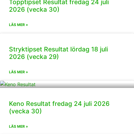
Topptipset Resultat fredag 24 juli
2026 (vecka 30)
LÄS MER »
Stryktipset Resultat lördag 18 juli
2026 (vecka 29)
LÄS MER »
Keno Resultat fredag 24 juli 2026
(vecka 30)
LÄS MER »