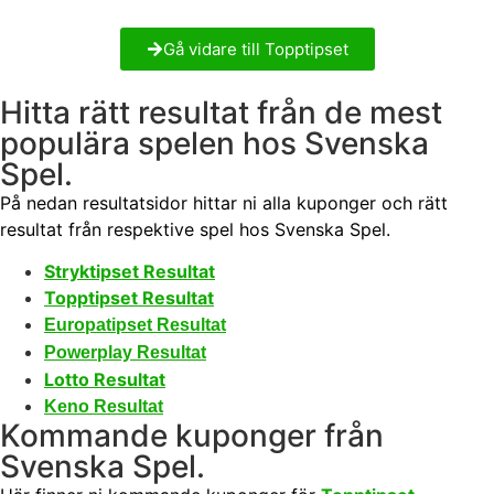
Gå vidare till Topptipset
Hitta rätt resultat från de mest
populära spelen hos Svenska
Spel.
På nedan resultatsidor hittar ni alla kuponger och rätt
resultat från respektive spel hos Svenska Spel.
Stryktipset Resultat
Topptipset Resultat
Europatipset Resultat
Powerplay Resultat
Lotto Resultat
Keno Resultat
Kommande kuponger från
Svenska Spel.