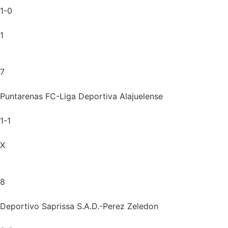
1-0
1
7
Puntarenas FC-Liga Deportiva Alajuelense
1-1
X
8
Deportivo Saprissa S.A.D.-Perez Zeledon