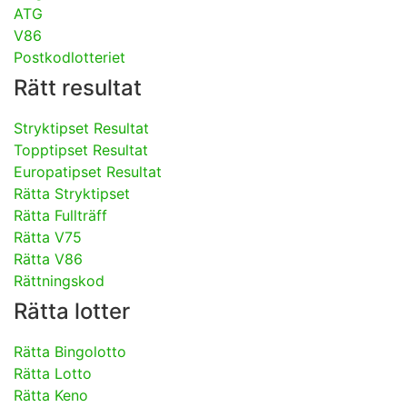
ATG
V86
Postkodlotteriet
Rätt resultat
Stryktipset Resultat
Topptipset Resultat
Europatipset Resultat
Rätta Stryktipset
Rätta Fullträff
Rätta V75
Rätta V86
Rättningskod
Rätta lotter
Rätta Bingolotto
Rätta Lotto
Rätta Keno