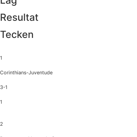
Lag
Resultat
Tecken
1
Corinthians-Juventude
3-1
1
2