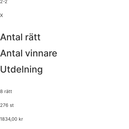
2-2
X
Antal rätt
Antal vinnare
Utdelning
8 rätt
276
st
1834,00
kr