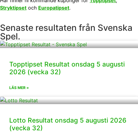
Här finner ni kommande kuponger för
Topptipset
,
Stryktipset
och
Europatipset
.
Senaste resultaten från Svenska
Spel.
Topptipset Resultat onsdag 5 augusti
2026 (vecka 32)
LÄS MER »
Lotto Resultat onsdag 5 augusti 2026
(vecka 32)