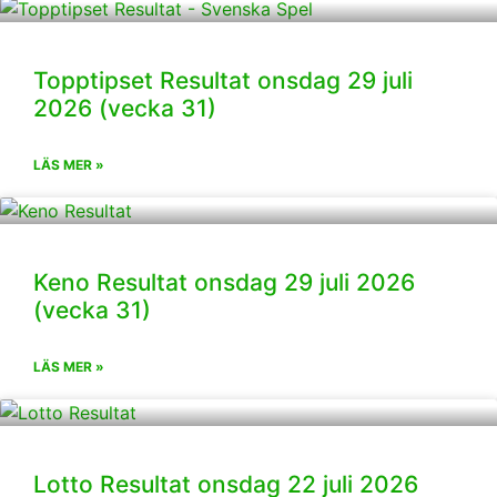
Topptipset Resultat onsdag 29 juli
2026 (vecka 31)
LÄS MER »
Keno Resultat onsdag 29 juli 2026
(vecka 31)
LÄS MER »
Lotto Resultat onsdag 22 juli 2026