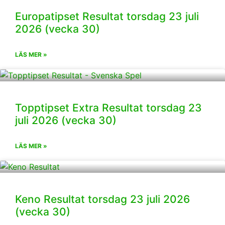
Europatipset Resultat torsdag 23 juli
2026 (vecka 30)
LÄS MER »
Topptipset Extra Resultat torsdag 23
juli 2026 (vecka 30)
LÄS MER »
Keno Resultat torsdag 23 juli 2026
(vecka 30)