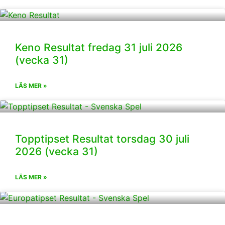
Keno Resultat fredag 31 juli 2026
(vecka 31)
LÄS MER »
Topptipset Resultat torsdag 30 juli
2026 (vecka 31)
LÄS MER »