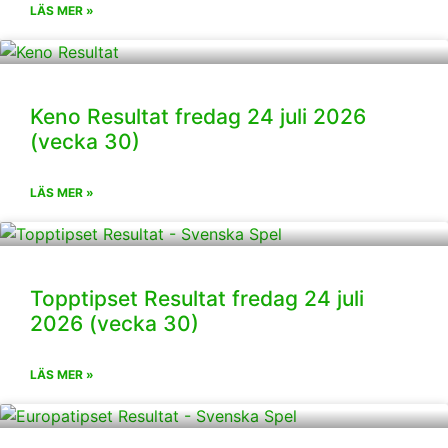
LÄS MER »
Keno Resultat fredag 24 juli 2026
(vecka 30)
LÄS MER »
Topptipset Resultat fredag 24 juli
2026 (vecka 30)
LÄS MER »