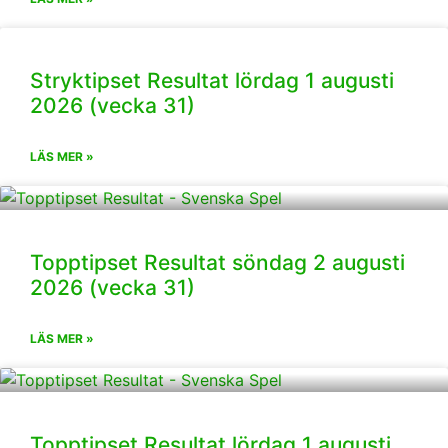
Stryktipset Resultat lördag 1 augusti
2026 (vecka 31)
LÄS MER »
Topptipset Resultat söndag 2 augusti
2026 (vecka 31)
LÄS MER »
Topptipset Resultat lördag 1 augusti