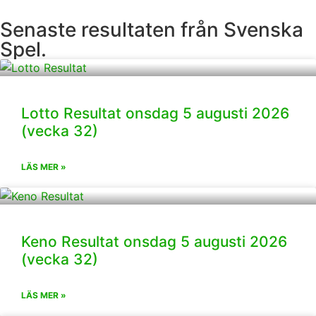
Senaste resultaten från Svenska
Spel.
Lotto Resultat onsdag 5 augusti 2026
(vecka 32)
LÄS MER »
Keno Resultat onsdag 5 augusti 2026
(vecka 32)
LÄS MER »