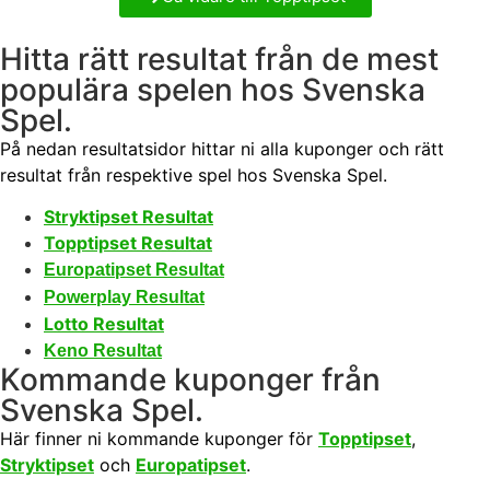
Hitta rätt resultat från de mest
populära spelen hos Svenska
Spel.
På nedan resultatsidor hittar ni alla kuponger och rätt
resultat från respektive spel hos Svenska Spel.
Stryktipset Resultat
Topptipset Resultat
Europatipset Resultat
Powerplay Resultat
Lotto Resultat
Keno Resultat
Kommande kuponger från
Svenska Spel.
Här finner ni kommande kuponger för
Topptipset
,
Stryktipset
och
Europatipset
.