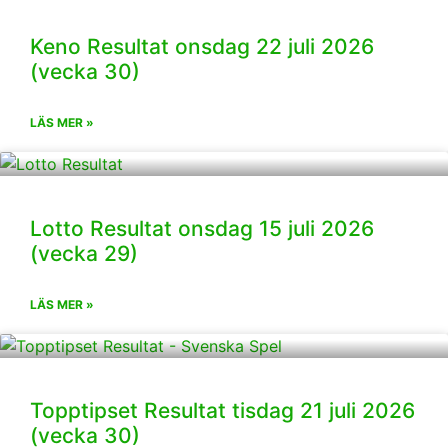
Keno Resultat onsdag 22 juli 2026
(vecka 30)
LÄS MER »
Lotto Resultat onsdag 15 juli 2026
(vecka 29)
LÄS MER »
Topptipset Resultat tisdag 21 juli 2026
(vecka 30)