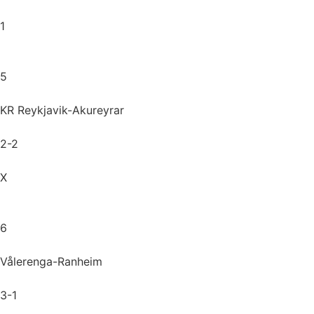
1
5
KR Reykjavik-Akureyrar
2-2
X
6
Vålerenga-Ranheim
3-1