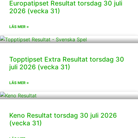
Europatipset Resultat torsdag 30 juli
2026 (vecka 31)
LÄS MER »
Topptipset Extra Resultat torsdag 30
juli 2026 (vecka 31)
LÄS MER »
Keno Resultat torsdag 30 juli 2026
(vecka 31)