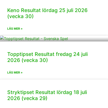
Keno Resultat lördag 25 juli 2026
(vecka 30)
LÄS MER »
Topptipset Resultat fredag 24 juli
2026 (vecka 30)
LÄS MER »
Stryktipset Resultat lördag 18 juli
2026 (vecka 29)