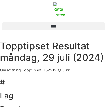
Topptipset
Resultat
måndag, 29 juli (2024)
Omsättning Topptipset:
1522123,00
kr
#
Lag