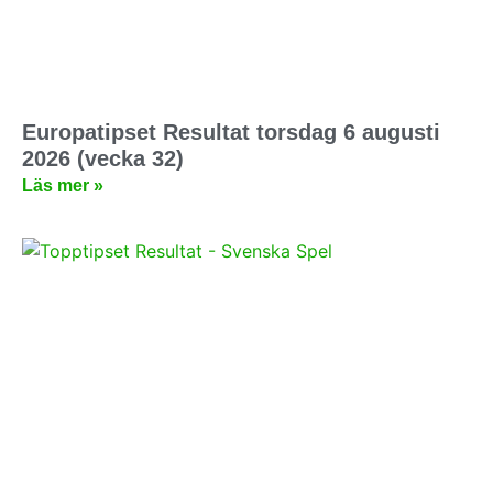
Europatipset Resultat torsdag 6 augusti
2026 (vecka 32)
Läs mer »