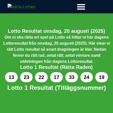
Lotto Resultat
onsdag, 20 augusti (2025)
Om ni ska rätta ert spel på Lotto så hittar ni här dagens
Lottoresultat från
onsdag, 20 augusti (2025)
. Här visar vi
rätt Lotto resultat så snart dragningen är klar. Nedan
finner du rätt rad, antal rätt, antal vinnare samt
utdelningen från dagens Lottoresultat.
Lotto 1 Resultat (Rätta Raden)
13
23
22
17
33
24
19
Lotto 1 Resultat (Tilläggsnummer)
15
6
5
29