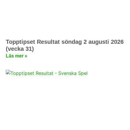
Topptipset Resultat söndag 2 augusti 2026
(vecka 31)
Läs mer »