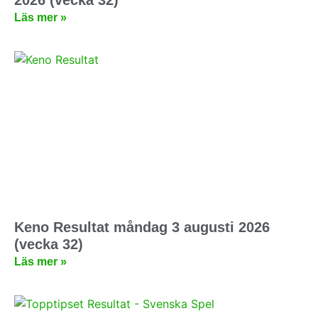
2026 (vecka 32)
Läs mer »
Keno Resultat måndag 3 augusti 2026
(vecka 32)
Läs mer »