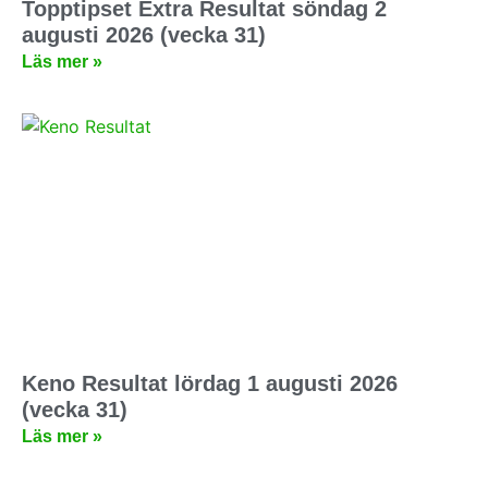
Topptipset Extra Resultat söndag 2
augusti 2026 (vecka 31)
Läs mer »
Keno Resultat lördag 1 augusti 2026
(vecka 31)
Läs mer »