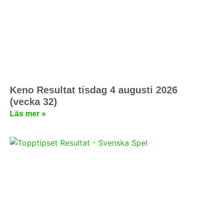
Keno Resultat tisdag 4 augusti 2026
(vecka 32)
Läs mer »