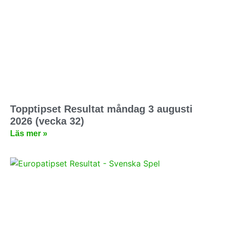
Topptipset Resultat måndag 3 augusti
2026 (vecka 32)
Läs mer »