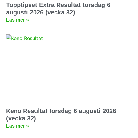
Topptipset Extra Resultat torsdag 6
augusti 2026 (vecka 32)
Läs mer »
Keno Resultat torsdag 6 augusti 2026
(vecka 32)
Läs mer »