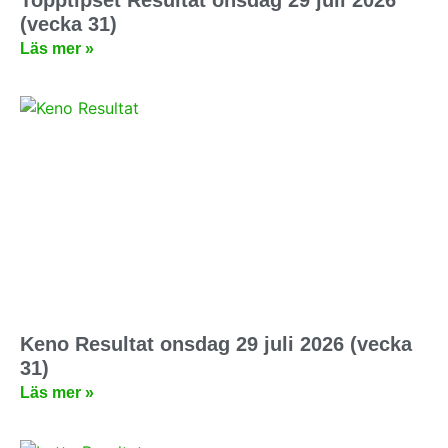
Topptipset Resultat onsdag 29 juli 2026
(vecka 31)
Läs mer »
Keno Resultat onsdag 29 juli 2026 (vecka
31)
Läs mer »