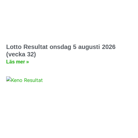
Lotto Resultat onsdag 5 augusti 2026
(vecka 32)
Läs mer »