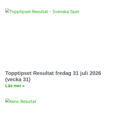
Topptipset Resultat fredag 31 juli 2026
(vecka 31)
Läs mer »