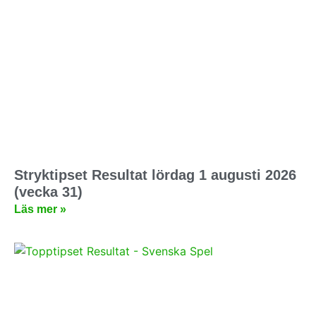
Stryktipset Resultat lördag 1 augusti 2026
(vecka 31)
Läs mer »