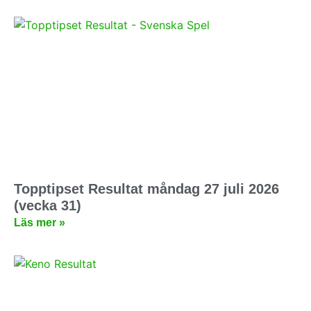
Topptipset Resultat måndag 27 juli 2026
(vecka 31)
Läs mer »