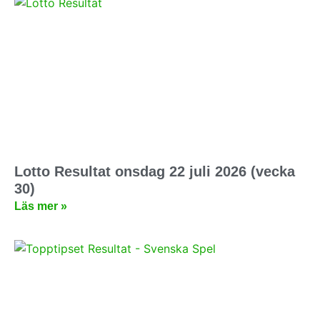
Lotto Resultat onsdag 22 juli 2026 (vecka
30)
Läs mer »