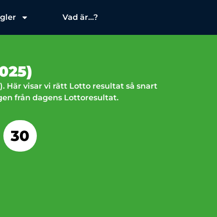
gler
Vad är…?
2025)
)
. Här visar vi rätt Lotto resultat så snart
ngen från dagens Lottoresultat.
30