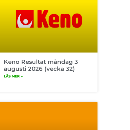
Keno Resultat måndag 3
augusti 2026 (vecka 32)
LÄS MER »