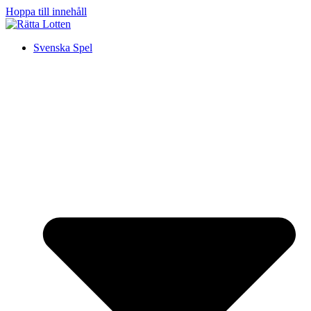
Hoppa till innehåll
Svenska Spel