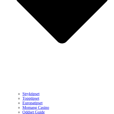
Stryktipset
Topptipset
Europatipset
Momang Casino
Oddset Guide