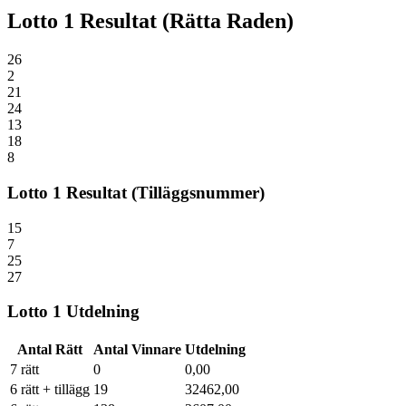
Lotto 1 Resultat (Rätta Raden)
26
2
21
24
13
18
8
Lotto 1 Resultat (Tilläggsnummer)
15
7
25
27
Lotto 1 Utdelning
Antal Rätt
Antal Vinnare
Utdelning
7 rätt
0
0,00
6 rätt + tillägg
19
32462,00