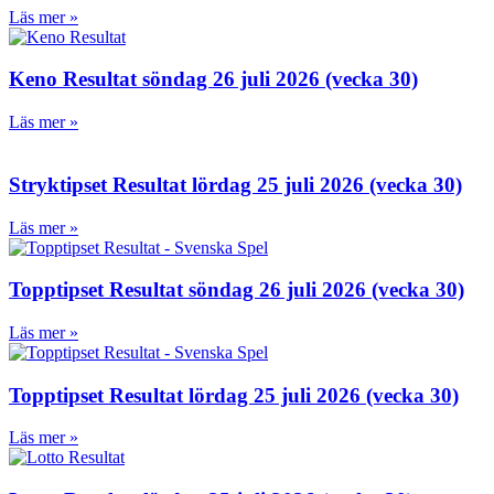
Läs mer »
Keno Resultat söndag 26 juli 2026 (vecka 30)
Läs mer »
Stryktipset Resultat lördag 25 juli 2026 (vecka 30)
Läs mer »
Topptipset Resultat söndag 26 juli 2026 (vecka 30)
Läs mer »
Topptipset Resultat lördag 25 juli 2026 (vecka 30)
Läs mer »