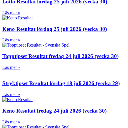
Lotto Resultat lördag 25 juli 2026 (vecka 30)
Läs mer »
Keno Resultat lördag 25 juli 2026 (vecka 30)
Läs mer »
Topptipset Resultat fredag 24 juli 2026 (vecka 30)
Läs mer »
Stryktipset Resultat lördag 18 juli 2026 (vecka 29)
Läs mer »
Keno Resultat fredag 24 juli 2026 (vecka 30)
Läs mer »