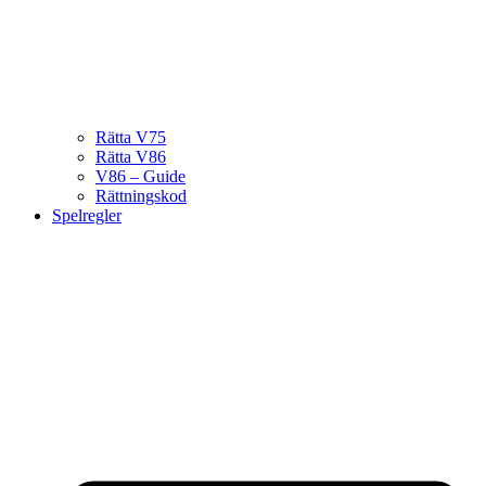
Rätta V75
Rätta V86
V86 – Guide
Rättningskod
Spelregler