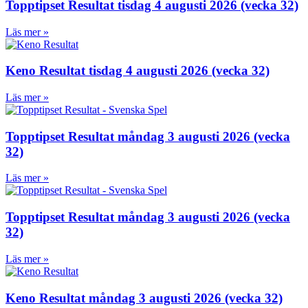
Topptipset Resultat tisdag 4 augusti 2026 (vecka 32)
Läs mer »
Keno Resultat tisdag 4 augusti 2026 (vecka 32)
Läs mer »
Topptipset Resultat måndag 3 augusti 2026 (vecka
32)
Läs mer »
Topptipset Resultat måndag 3 augusti 2026 (vecka
32)
Läs mer »
Keno Resultat måndag 3 augusti 2026 (vecka 32)