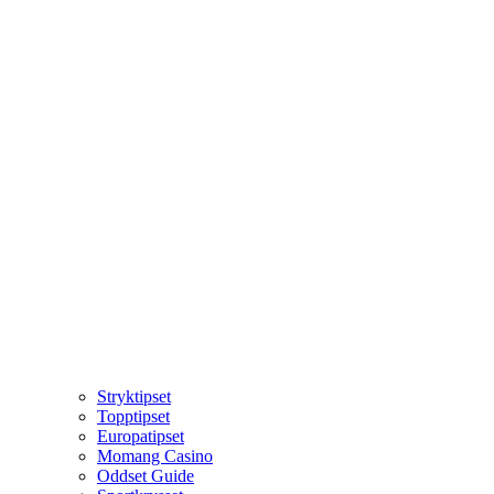
Stryktipset
Topptipset
Europatipset
Momang Casino
Oddset Guide