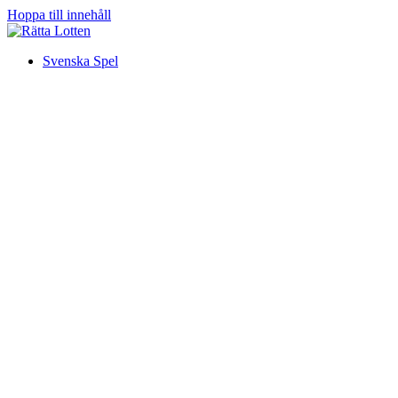
Hoppa till innehåll
Svenska Spel